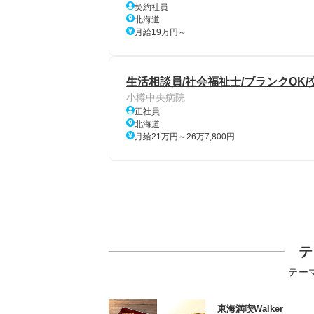
契約社員
北海道
月給19万円～
生活相談員/社会福祉士/ブランクOK/
小樽中央病院
正社員
北海道
月給21万円～26万7,800円
テ
テー
東海満喫Walker