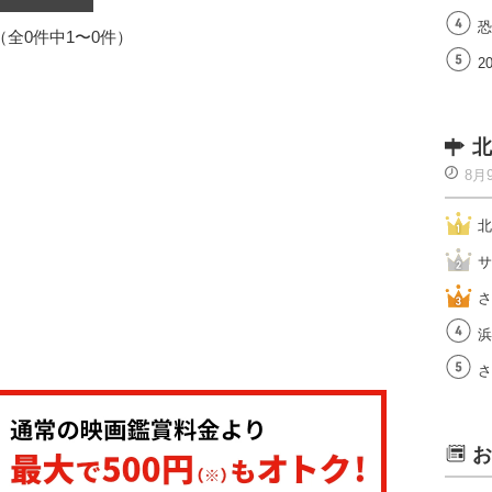
恐
1（全0件中1〜0件）
2
北
8月
北
サ
さ
浜
さ
お