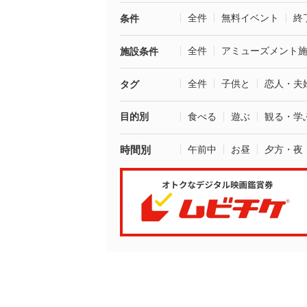
全件
無料イベント
終
条件
全件
アミューズメント
施設条件
全件
子供と
恋人・夫
タグ
目的別
食べる
遊ぶ
観る・学
時間別
午前中
お昼
夕方・夜