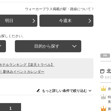
ウォーカープラス掲載の駅・路線について
明日
今週末
お探しください。
目的から探す
ホテルランキング【楽天トラベル】
北
る！夏休みイベントカレンダー
8月
赤
もっと詳しい条件で絞り込む
特
美
1
第