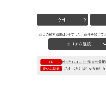
今日
該当の検索結果は0件でした。条件を変えて
エリアを選択
迷ったらココ！北海道の最新
PR
【7月・8月】日付から探せ
夏休み特集