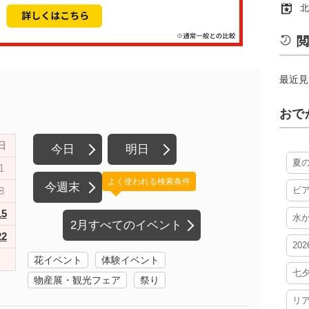
北
閲
最近見
おで
日
今日
明日
夏
1
よく使われる検索条件
今週末
8
ビ
15
水
2月すべてのイベント
22
20
花イベント
体験イベント
七
物産展・観光フェア
祭り
リ