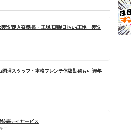
造/即入寮/製造・工場/日勤/日払い/工場・製造
/調理スタッフ・本格フレンチ体験勤務も可能/年
課後等デイサービス
キー