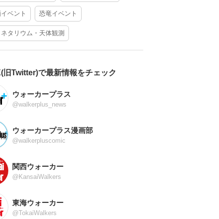
酒イベント
恐竜イベント
ラネタリウム・天体観測
X(旧Twitter)で最新情報をチェック
ウォーカープラス
@walkerplus_news
ウォーカープラス漫画部
@walkerpluscomic
関西ウォーカー
@KansaiWalkers
東海ウォーカー
@TokaiWalkers