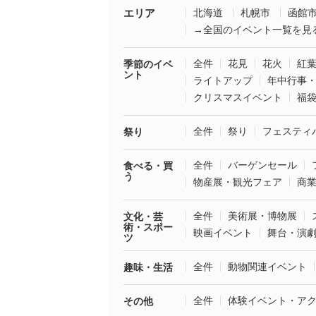
エリア
北海道
札幌市
函館
→全国のイベント一覧を見
全件
花見
花火
紅
季節のイベ
ント
ライトアップ
年中行事
クリスマスイベント
福
全件
祭り
フェスティ
祭り
全件
バーゲンセール
食べる・買
う
物産展・観光フェア
商
全件
美術展・博物展
文化・芸
術・スポー
映画イベント
舞台・演
ツ
全件
動物関連イベント
趣味・生活
全件
体験イベント・ア
その他