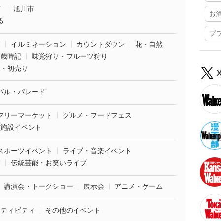
市
旭川市
お
る
プ
葉
イルミネーション
カウントダウン
花・自然
・歳時記
味覚狩り・フルーツ狩り
袋・初売り
バル・パレード
フリーマーケット
グルメ・フードフェス
業施設イベント
スポーツイベント
ライブ・音楽イベント
劇
伝統芸能・お笑いライブ
講演会・トークショー
展示会
アニメ・ゲーム
クティビティ
その他のイベント