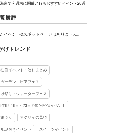
海道で今週末に開催されるおすすめイベント20選
覧履歴
たイベント&スポットページはありません。
かけトレンド
の注目イベント・催しまとめ
アガーデン・ビアフェス
かけ祭り・ウォーターフェス
26年9月19日～23日の連休開催イベント
夕まつり
アジサイの見頃
アル謎解きイベント
スイーツイベント