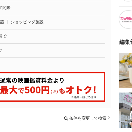
了間際
施設
ショッピング施設
婦で
編集
ぶ
条件を変更して検索