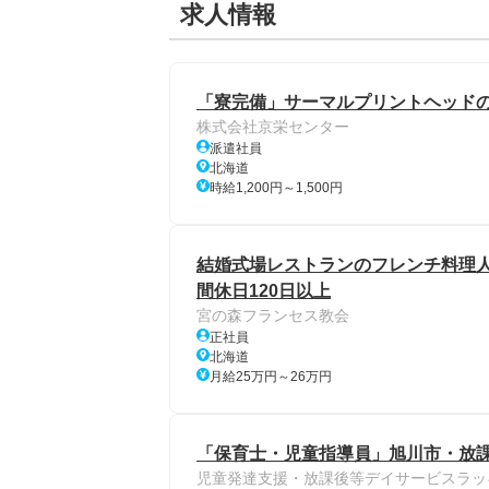
求人情報
「寮完備」サーマルプリントヘッドの製
株式会社京栄センター
派遣社員
北海道
時給1,200円～1,500円
結婚式場レストランのフレンチ料理人
間休日120日以上
宮の森フランセス教会
正社員
北海道
月給25万円～26万円
「保育士・児童指導員」旭川市・放
児童発達支援・放課後等デイサービスラッ