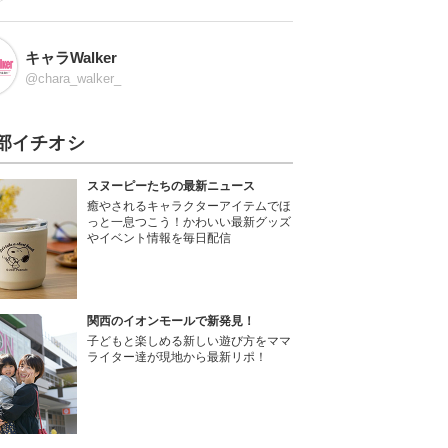
キャラWalker
@chara_walker_
部イチオシ
スヌーピーたちの最新ニュース
癒やされるキャラクターアイテムでほ
っと一息つこう！かわいい最新グッズ
やイベント情報を毎日配信
関西のイオンモールで新発見！
子どもと楽しめる新しい遊び方をママ
ライター達が現地から最新リポ！