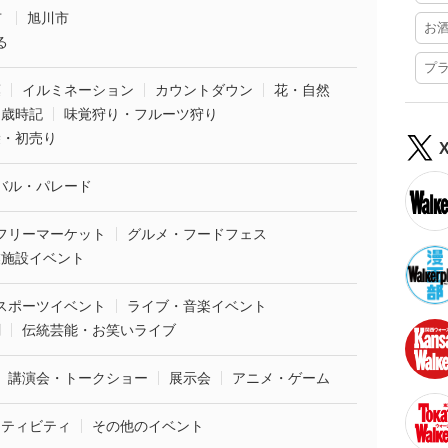
市
旭川市
お
る
プ
葉
イルミネーション
カウントダウン
花・自然
・歳時記
味覚狩り・フルーツ狩り
袋・初売り
バル・パレード
フリーマーケット
グルメ・フードフェス
業施設イベント
スポーツイベント
ライブ・音楽イベント
劇
伝統芸能・お笑いライブ
講演会・トークショー
展示会
アニメ・ゲーム
クティビティ
その他のイベント