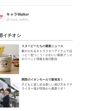
キャラWalker
@chara_walker_
部イチオシ
スヌーピーたちの最新ニュース
癒やされるキャラクターアイテムでほ
っと一息つこう！かわいい最新グッズ
やイベント情報を毎日配信
関西のイオンモールで新発見！
子どもと楽しめる新しい遊び方をママ
ライター達が現地から最新リポ！