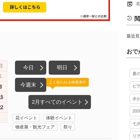
北
閲
最近見
おで
日
今日
明日
夏
1
よく使われる検索条件
今週末
8
ビ
15
水
2月すべてのイベント
22
20
花イベント
体験イベント
七
物産展・観光フェア
祭り
リ