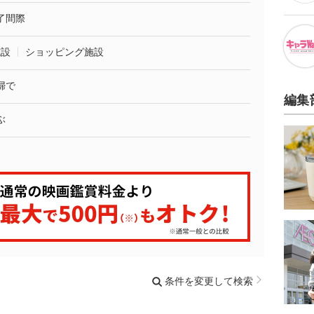
了間際
施設
ショッピング施設
婦で
編集
ぶ
条件を変更して検索