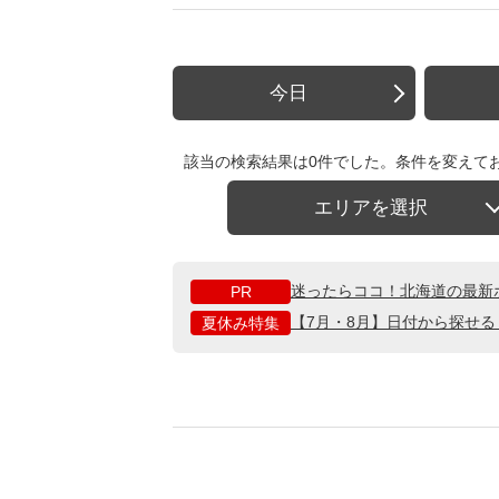
今日
該当の検索結果は0件でした。条件を変えて
エリアを選択
迷ったらココ！北海道の最新
PR
【7月・8月】日付から探せ
夏休み特集