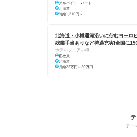
アルバイト・パート
北海道
時給1,210円～
北海道・小樽運河沿いに佇むヨーロ
残業手当ありなど待遇充実!全国に15
ホテルソニア小樽
正社員
北海道
月給22万円～30万円
テ
テー