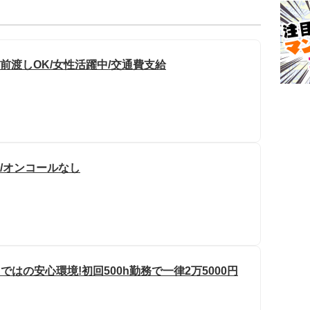
与前渡しOK/女性活躍中/交通費支給
み/オンコールなし
はの安心環境!初回500h勤務で一律2万5000円