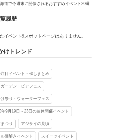
海道で今週末に開催されるおすすめイベント20選
覧履歴
たイベント&スポットページはありません。
かけトレンド
の注目イベント・催しまとめ
アガーデン・ビアフェス
かけ祭り・ウォーターフェス
26年9月19日～23日の連休開催イベント
夕まつり
アジサイの見頃
アル謎解きイベント
スイーツイベント