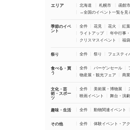
エリア
北海道
札幌市
函館
→全国のイベント一覧を見
全件
花見
花火
紅
季節のイベ
ント
ライトアップ
年中行事
クリスマスイベント
福
全件
祭り
フェスティ
祭り
全件
バーゲンセール
食べる・買
う
物産展・観光フェア
商
全件
美術展・博物展
文化・芸
術・スポー
映画イベント
舞台・演
ツ
全件
動物関連イベント
趣味・生活
全件
体験イベント・ア
その他