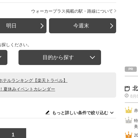
ウォーカープラス掲載の駅・路線について
明日
今週末
お探しください。
目的から探す
ホテルランキング【楽天トラベル】
北
る！夏休みイベントカレンダー
8月
赤
もっと詳しい条件で絞り込む
特
美
1
2