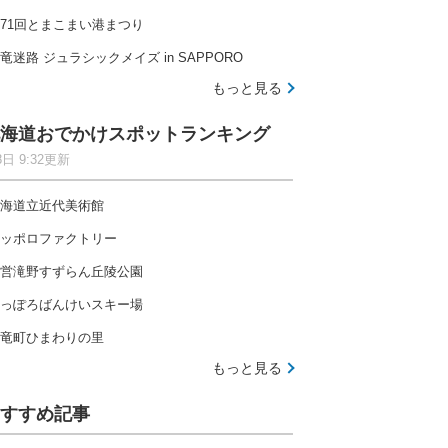
71回とまこまい港まつり
竜迷路 ジュラシックメイズ in SAPPORO
もっと見る
海道おでかけスポットランキング
8日 9:32更新
海道立近代美術館
ッポロファクトリー
営滝野すずらん丘陵公園
っぽろばんけいスキー場
竜町ひまわりの里
もっと見る
すすめ記事