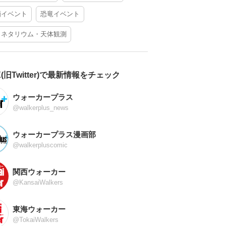
酒イベント
恐竜イベント
ラネタリウム・天体観測
X(旧Twitter)で最新情報をチェック
ウォーカープラス
@walkerplus_news
ウォーカープラス漫画部
@walkerpluscomic
関西ウォーカー
@KansaiWalkers
東海ウォーカー
@TokaiWalkers