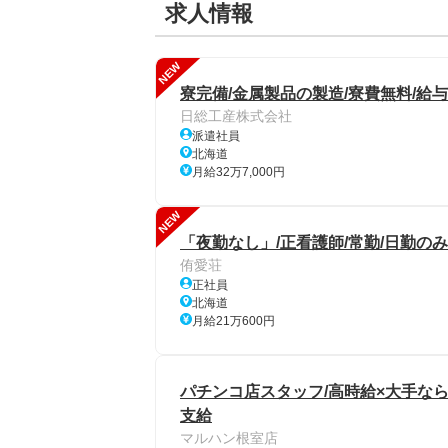
求人情報
NEW
寮完備/金属製品の製造/寮費無料/給
日総工産株式会社
派遣社員
北海道
月給32万7,000円
NEW
「夜勤なし」/正看護師/常勤/日勤の
侑愛荘
正社員
北海道
月給21万600円
パチンコ店スタッフ/高時給×大手ならで
支給
マルハン根室店