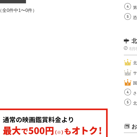
第
1（全0件中1〜0件）
恐
北
8月
北
サ
国
さ
北
お