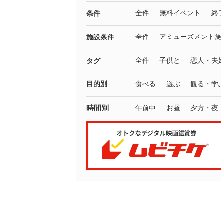
全件
無料イベント
終
条件
全件
アミューズメント
施設条件
全件
子供と
恋人・夫
タグ
目的別
食べる
遊ぶ
観る・学
時間別
午前中
お昼
夕方・夜