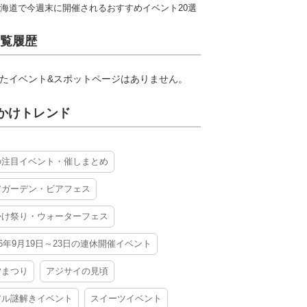
海道で今週末に開催されるおすすめイベント20選
覧履歴
たイベント&スポットページはありません。
かけトレンド
の注目イベント・催しまとめ
アガーデン・ビアフェス
かけ祭り・ウォーターフェス
26年9月19日～23日の連休開催イベント
夕まつり
アジサイの見頃
アル謎解きイベント
スイーツイベント