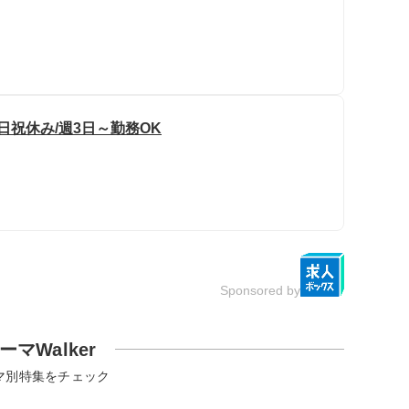
日祝休み/週3日～勤務OK
Sponsored by
ーマWalker
マ別特集をチェック