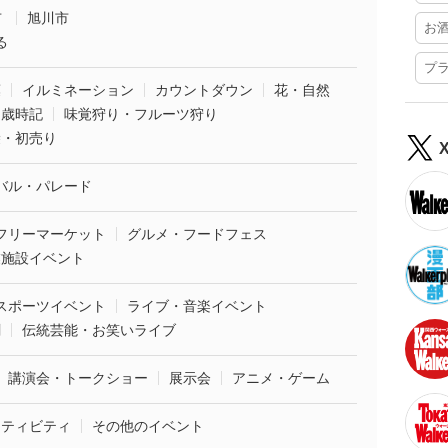
市
旭川市
お
る
プ
葉
イルミネーション
カウントダウン
花・自然
・歳時記
味覚狩り・フルーツ狩り
袋・初売り
バル・パレード
フリーマーケット
グルメ・フードフェス
業施設イベント
スポーツイベント
ライブ・音楽イベント
劇
伝統芸能・お笑いライブ
講演会・トークショー
展示会
アニメ・ゲーム
クティビティ
その他のイベント