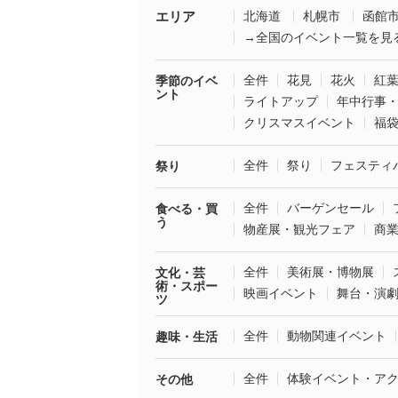
エリア
北海道
札幌市
函館
→全国のイベント一覧を見
全件
花見
花火
紅
季節のイベ
ント
ライトアップ
年中行事
クリスマスイベント
福
全件
祭り
フェスティ
祭り
全件
バーゲンセール
食べる・買
う
物産展・観光フェア
商
全件
美術展・博物展
文化・芸
術・スポー
映画イベント
舞台・演
ツ
全件
動物関連イベント
趣味・生活
全件
体験イベント・ア
その他