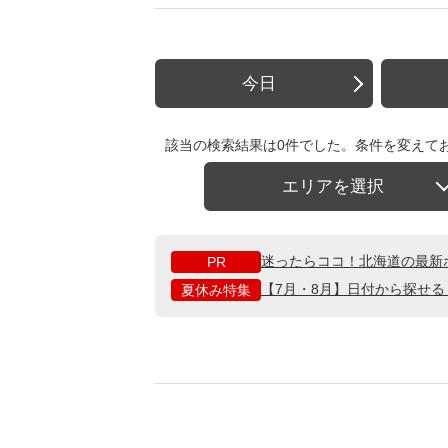
今日
該当の検索結果は0件でした。条件を変えて
エリアを選択
迷ったらココ！北海道の最新
PR
【7月・8月】日付から探せ
夏休み特集