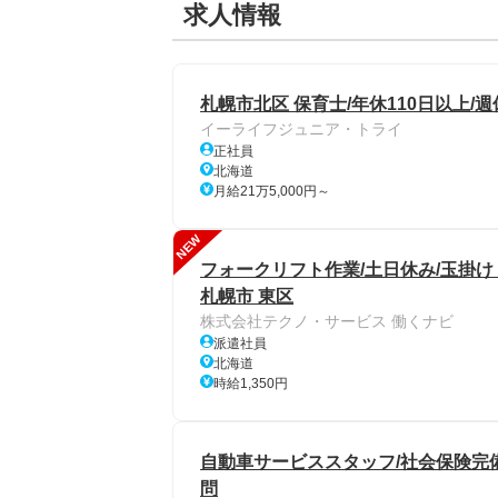
求人情報
札幌市北区 保育士/年休110日以上/週
イーライフジュニア・トライ
正社員
北海道
月給21万5,000円～
NEW
フォークリフト作業/土日休み/玉掛
札幌市 東区
株式会社テクノ・サービス 働くナビ
派遣社員
北海道
時給1,350円
自動車サービススタッフ/社会保険完備
問