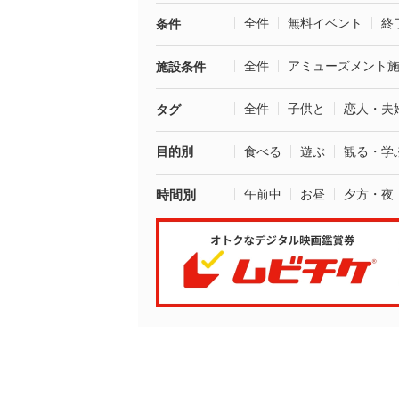
全件
無料イベント
終
条件
全件
アミューズメント
施設条件
全件
子供と
恋人・夫
タグ
目的別
食べる
遊ぶ
観る・学
時間別
午前中
お昼
夕方・夜