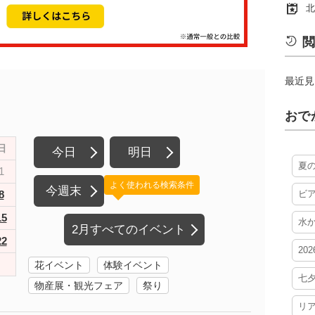
北
閲
最近見
おで
日
今日
明日
夏
1
よく使われる検索条件
今週末
8
ビ
15
水
2月すべてのイベント
22
20
花イベント
体験イベント
七
物産展・観光フェア
祭り
リ