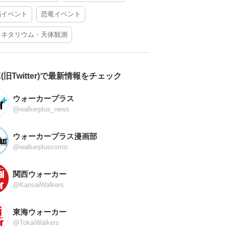
酒イベント
恐竜イベント
ラネタリウム・天体観測
X(旧Twitter)で最新情報をチェック
ウォーカープラス
@walkerplus_news
ウォーカープラス漫画部
@walkerpluscomic
関西ウォーカー
@KansaiWalkers
東海ウォーカー
@TokaiWalkers