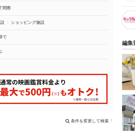
了間際
施設
ショッピング施設
婦で
編集
ぶ
条件を変更して検索