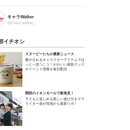
キャラWalker
@chara_walker_
部イチオシ
スヌーピーたちの最新ニュース
癒やされるキャラクターアイテムでほ
っと一息つこう！かわいい最新グッズ
やイベント情報を毎日配信
関西のイオンモールで新発見！
子どもと楽しめる新しい遊び方をママ
ライター達が現地から最新リポ！