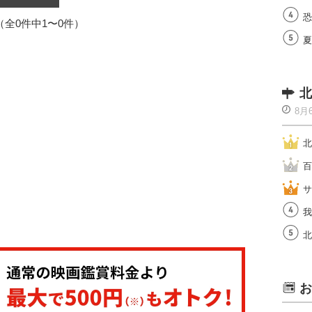
恐
1（全0件中1〜0件）
夏
北
8月
北
百
サ
我
北
お