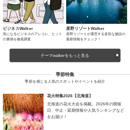
ビジネスWalker
星野リゾートWalker
気になるビジネスのアレコレ、ヒット
星野リゾートが運営する多彩な施設の
の裏側を徹底調査
最新情報をチェック！
テーマwalkerをもっと見る
季節特集
季節を感じる人気のスポットやイベントを紹介
花火特集2026【北海道】
北海道の花火大会を掲載。2026年の開催
日、中止・延期情報や人気ランキングなど
をお届け！