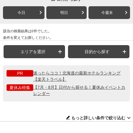
今日
明日
今週末
該当の検索結果は0件でした。
条件を変えてお探しください。
エリアを選択
目的から探す
迷ったらココ！北海道の最新ホテルランキング
PR
【楽天トラベル】
【7月・8月】日付から探せる！夏休みイベントカ
夏休み特集
レンダー
もっと詳しい条件で絞り込む