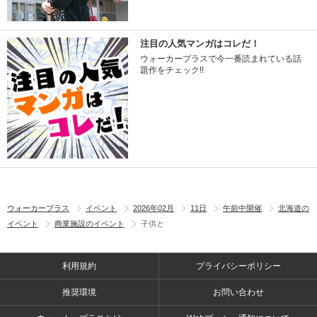
注目の人気マンガはコレだ！
ウォーカープラスで今一番読まれている話
題作をチェック!!
ウォーカープラス
イベント
2026年02月
11日
午前中開催
北海道の
イベント
商業施設のイベント
子供と
利用規約
プライバシーポリシー
推奨環境
お問い合わせ