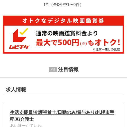
1/1
（全0件中1〜0件）
注目情報
求人情報
生活支援員/介護福祉士/日勤のみ/賞与あり/札幌市手
稲区/介護士
あいほーむていね