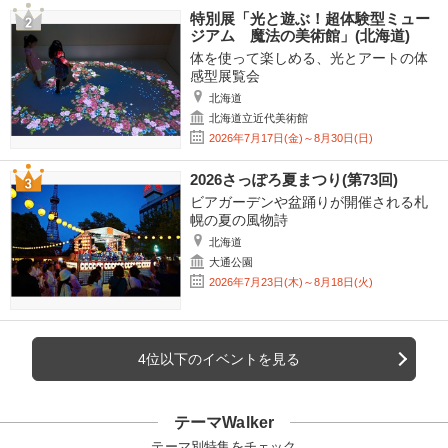
特別展「光と遊ぶ！超体験型ミュー
ジアム 魔法の美術館」(北海道)
体を使って楽しめる、光とアートの体
感型展覧会
北海道
北海道立近代美術館
2026年7月17日(金)～8月30日(日)
2026さっぽろ夏まつり(第73回)
ビアガーデンや盆踊りが開催される札
幌の夏の風物詩
北海道
大通公園
2026年7月23日(木)～8月18日(火)
4位以下のイベントを見る
テーマWalker
テーマ別特集をチェック