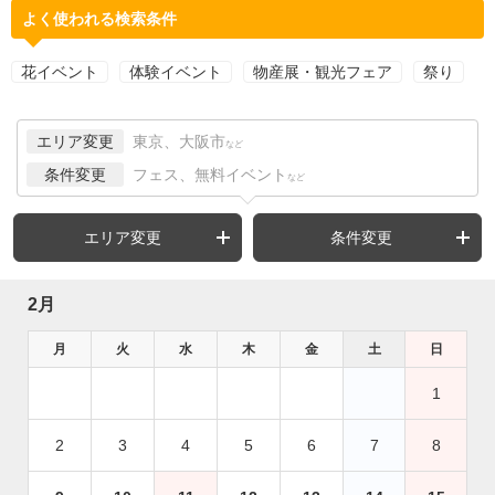
よく使われる検索条件
花イベント
体験イベント
物産展・観光フェア
祭り
エリア変更
東京、大阪市
など
条件変更
フェス、無料イベント
など
エリア変更
条件変更
2月
月
火
水
木
金
土
日
1
2
3
4
5
6
7
8