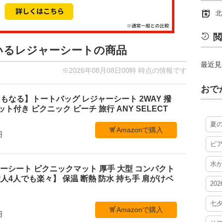
北
閲
ているレジャーシートの商品
最近見
※2026年08月08日00時 時点の情報です
おで
もなる】トートバッグ レジャーシート 2WAY 撥
ケット付き ピクニック ビーチ 旅行 ANY SELECT
夏
Amazonで購入
円
ビ
水
レジャーシート ピクニックマット 厚手 大型 コンパクト
4人でも楽々】 保温 断熱 防水 持ち手 肩がけベ
20
七
Amazonで購入
円