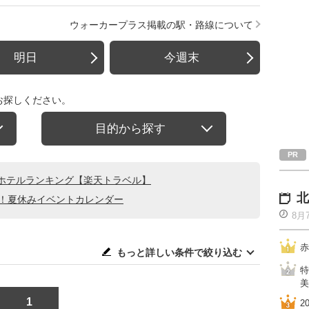
ウォーカープラス掲載の駅・路線について
明日
今週末
お探しください。
目的から探す
ホテルランキング【楽天トラベル】
北
る！夏休みイベントカレンダー
8月
赤
もっと詳しい条件で絞り込む
特
美
1
2