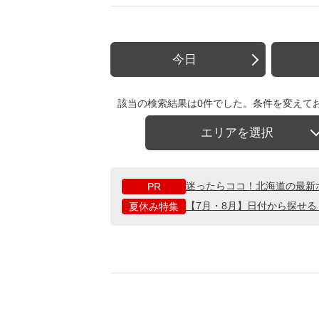
今日
該当の検索結果は0件でした。条件を変えて
エリアを選択
迷ったらココ！北海道の最新
PR
【7月・8月】日付から探せ
夏休み特集