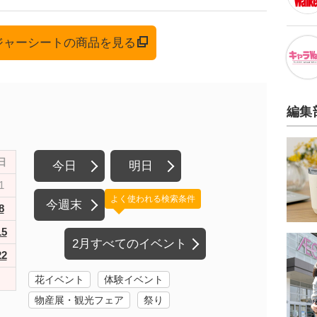
レジャーシートの商品を見る
編集
日
今日
明日
1
よく使われる検索条件
今週末
8
15
2月すべてのイベント
22
花イベント
体験イベント
物産展・観光フェア
祭り