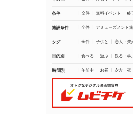
全件
無料イベント
終
条件
全件
アミューズメント
施設条件
全件
子供と
恋人・夫
タグ
目的別
食べる
遊ぶ
観る・学
時間別
午前中
お昼
夕方・夜