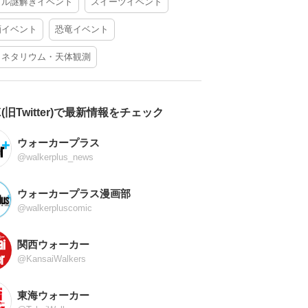
アル謎解きイベント
スイーツイベント
酒イベント
恐竜イベント
ラネタリウム・天体観測
X(旧Twitter)で最新情報をチェック
ウォーカープラス
@walkerplus_news
ウォーカープラス漫画部
@walkerpluscomic
関西ウォーカー
@KansaiWalkers
東海ウォーカー