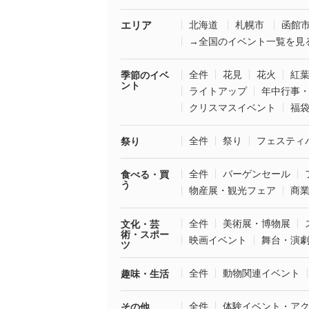
エリア
北海道
札幌市
函館
→全国のイベント一覧を見
全件
花見
花火
紅
季節のイベ
ント
ライトアップ
年中行事
クリスマスイベント
福
全件
祭り
フェスティ
祭り
全件
バーゲンセール
食べる・買
う
物産展・観光フェア
商
全件
美術展・博物展
文化・芸
術・スポー
映画イベント
舞台・演
ツ
全件
動物関連イベント
趣味・生活
全件
体験イベント・ア
その他