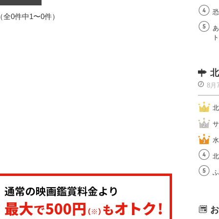
恐
1（全0件中1〜0件）
あ
ト
北
8月
北
サ
水
北
ふ
お