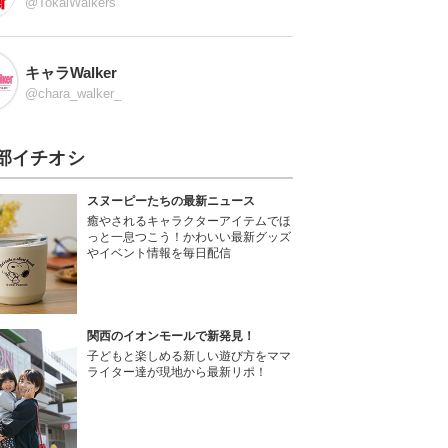
@TokaiWalkers
キャラWalker
@chara_walker_
部イチオシ
スヌーピーたちの最新ニュース
癒やされるキャラクターアイテムでほ
っと一息つこう！かわいい最新グッズ
やイベント情報を毎日配信
関西のイオンモールで新発見！
子どもと楽しめる新しい遊び方をママ
ライター達が現地から最新リポ！