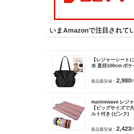
いまAmazonで注目され
【レジャーシートに
水 直径100cm ポ
2,980
新品最安値：
marinewave 
【ビッグサイズで大人
ルト付き (ピンク)
2,423
新品最安値：