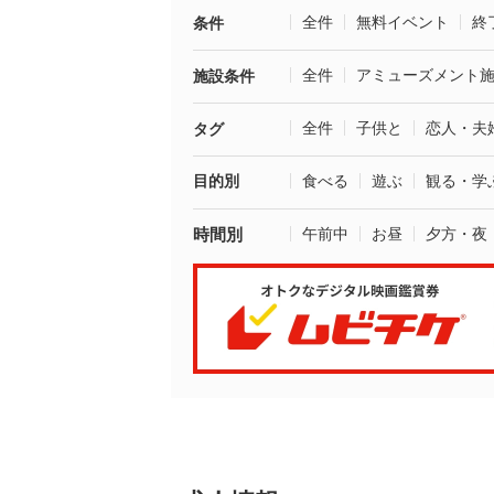
全件
無料イベント
終
条件
全件
アミューズメント
施設条件
全件
子供と
恋人・夫
タグ
目的別
食べる
遊ぶ
観る・学
時間別
午前中
お昼
夕方・夜