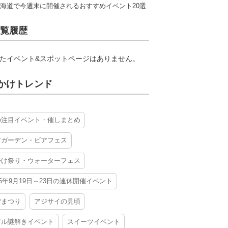
海道で今週末に開催されるおすすめイベント20選
覧履歴
たイベント&スポットページはありません。
かけトレンド
の注目イベント・催しまとめ
アガーデン・ビアフェス
かけ祭り・ウォーターフェス
26年9月19日～23日の連休開催イベント
夕まつり
アジサイの見頃
アル謎解きイベント
スイーツイベント