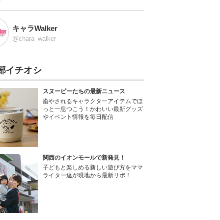
キャラWalker
@chara_walker_
部イチオシ
スヌーピーたちの最新ニュース
癒やされるキャラクターアイテムでほ
っと一息つこう！かわいい最新グッズ
やイベント情報を毎日配信
関西のイオンモールで新発見！
子どもと楽しめる新しい遊び方をママ
ライター達が現地から最新リポ！