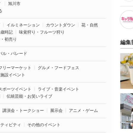
市
旭川市
る
葉
イルミネーション
カウントダウン
花・自然
・歳時記
味覚狩り・フルーツ狩り
袋・初売り
編集
バル・パレード
フリーマーケット
グルメ・フードフェス
業施設イベント
スポーツイベント
ライブ・音楽イベント
劇
伝統芸能・お笑いライブ
講演会・トークショー
展示会
アニメ・ゲーム
クティビティ
その他のイベント