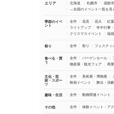
エリア
北海道
札幌市
函館
→全国のイベント一覧を見
全件
花見
花火
紅
季節のイベ
ント
ライトアップ
年中行事
クリスマスイベント
福
全件
祭り
フェスティ
祭り
全件
バーゲンセール
食べる・買
う
物産展・観光フェア
商
全件
美術展・博物展
文化・芸
術・スポー
映画イベント
舞台・演
ツ
全件
動物関連イベント
趣味・生活
全件
体験イベント・ア
その他