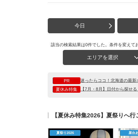
今日
該当の検索結果は0件でした。条件を変えて
エリアを選択
迷ったらココ！北海道の最新
PR
【7月・8月】日付から探せ
夏休み特集
【夏休み特集2026】夏祭りへ
夏祭り2026
屋台