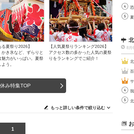
恐
夏
北
る夏祭り2026】
【人気夏祭りランキング2026】
8月
、かき氷など、ずらりと
アクセス数の多かった人気の夏祭
は魅力がいっぱい。夏祭
りをランキングでご紹介！
北
しよう。
百
サ
休み特集TOP
我
北
もっと詳しい条件で絞り込む
お
1