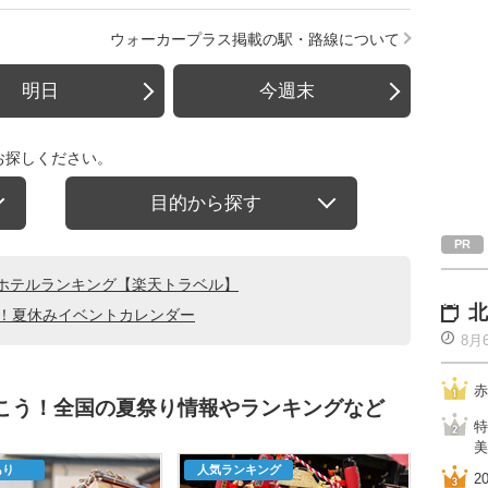
ウォーカープラス掲載の駅・路線について
明日
今週末
お探しください。
目的から探す
ホテルランキング【楽天トラベル】
北
る！夏休みイベントカレンダー
8月
赤
行こう！全国の夏祭り情報やランキングなど
特
美
あり
人気ランキング
2