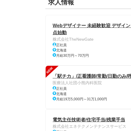
求人情報
Webデザイナー 未経験歓迎 デザイン
点始動
株式会社TheNewGate
正社員
北海道
月給30万円～70万円
NEW
「駅チカ」/正看護師/常勤/日勤のみ/
医療法人社団小熊内科医院
正社員
北海道
月給19万5,000円～31万1,000円
電気主任技術者/住宅手当/残業手当
株式会社エネテクメンテナンスサービス