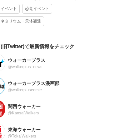
酒イベント
恐竜イベント
ラネタリウム・天体観測
X(旧Twitter)で最新情報をチェック
ウォーカープラス
@walkerplus_news
ウォーカープラス漫画部
@walkerpluscomic
関西ウォーカー
@KansaiWalkers
東海ウォーカー
@TokaiWalkers