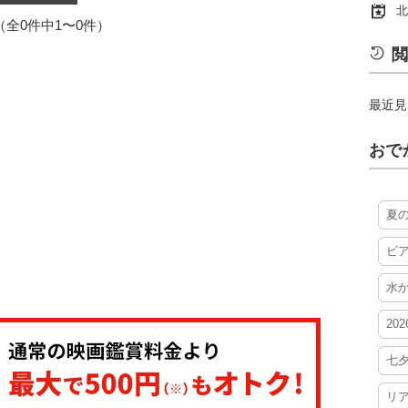
北
1（全0件中1〜0件）
閲
最近見
おで
夏
ビ
水
20
七
リ