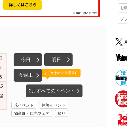
お
プ
日
今日
明日
1
よく使われる検索条件
今週末
8
15
2月すべてのイベント
22
花イベント
体験イベント
物産展・観光フェア
祭り