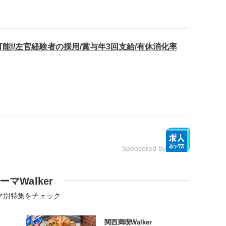
可能!/左官経験者の採用/賞与年3回支給/有休消化率
Sponsored by
ーマWalker
マ別特集をチェック
関西満喫Walker