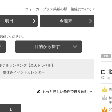
ウォーカープラス掲載の駅・路線について
明日
今週末
お探しください。
目的から探す
ホテルランキング【楽天トラベル】
北
る！夏休みイベントカレンダー
8月
赤
もっと詳しい条件で絞り込む
特
美
1
2