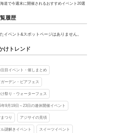
海道で今週末に開催されるおすすめイベント20選
覧履歴
たイベント&スポットページはありません。
かけトレンド
の注目イベント・催しまとめ
アガーデン・ビアフェス
かけ祭り・ウォーターフェス
26年9月19日～23日の連休開催イベント
夕まつり
アジサイの見頃
アル謎解きイベント
スイーツイベント