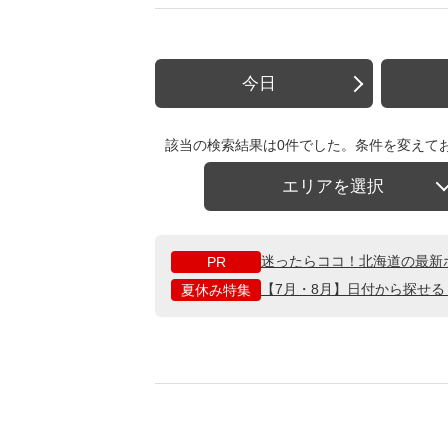
今日
該当の検索結果は0件でした。条件を変えて
エリアを選択
迷ったらココ！北海道の最新
PR
【7月・8月】日付から探せ
夏休み特集