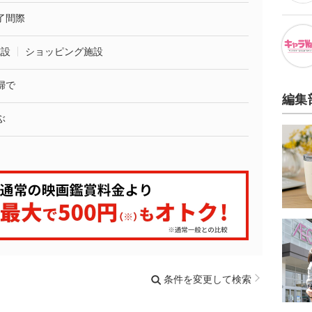
了間際
施設
ショッピング施設
婦で
編集
ぶ
条件を変更して検索