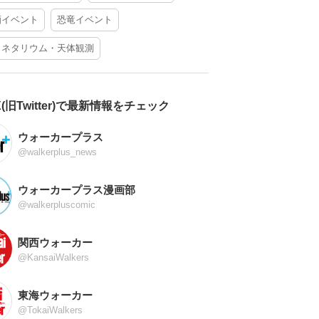
酒イベント
恐竜イベント
ラネタリウム・天体観測
X(旧Twitter)で最新情報をチェック
ウォーカープラス
@walkerplus_news
ウォーカープラス漫画部
@walkerpluscomic
関西ウォーカー
@KansaiWalkers
東海ウォーカー
@TokaiWalkers