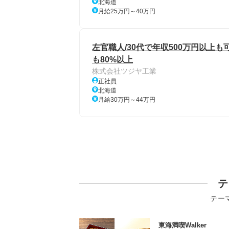
北海道
月給25万円～40万円
左官職人/30代で年収500万円以上も
も80%以上
株式会社ツジヤ工業
正社員
北海道
月給30万円～44万円
テ
テー
東海満喫Walker