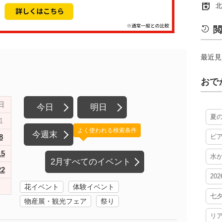
北
閲
最近見
おで
日
今日
明日
夏
1
よく使われる検索条件
今週末
8
ビ
15
水
2月すべてのイベント
22
20
花イベント
体験イベント
七
物産展・観光フェア
祭り
リ