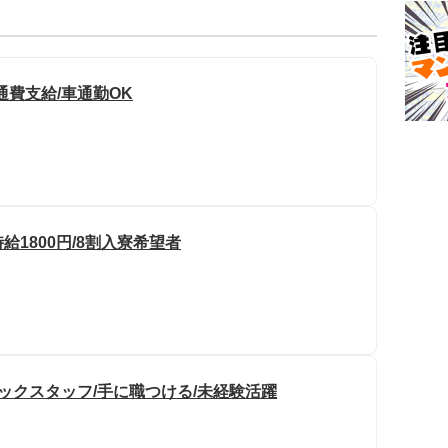
通費支給/車通勤OK
給1800円/8割入寮希望者
ックスタッフ/手に職つける/未経験活躍