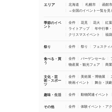
エリア
北海道
札幌市
函館
→全国のイベント一覧を見
全件
花見
花火
紅
季節のイベ
ント
ライトアップ
年中行事
クリスマスイベント
福
全件
祭り
フェスティ
祭り
全件
バーゲンセール
食べる・買
う
物産展・観光フェア
商
全件
美術展・博物展
文化・芸
術・スポー
映画イベント
舞台・演
ツ
全件
動物関連イベント
趣味・生活
全件
体験イベント・ア
その他