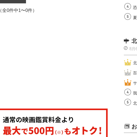
恐
1（全0件中1〜0件）
夏
北
8月
北
百
サ
我
北
お