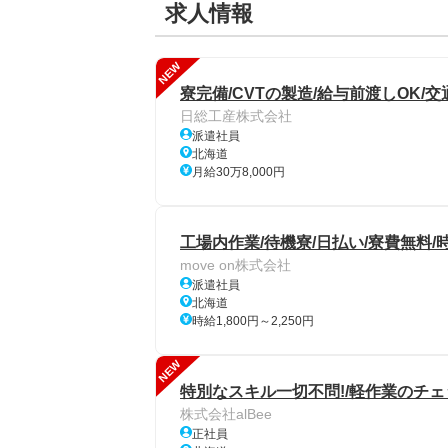
求人情報
NEW
寮完備/CVTの製造/給与前渡しOK/交
日総工産株式会社
派遣社員
北海道
月給30万8,000円
工場内作業/待機寮/日払い/寮費無料/時
move on株式会社
派遣社員
北海道
時給1,800円～2,250円
NEW
特別なスキル一切不問!/軽作業のチェ
株式会社alBee
正社員