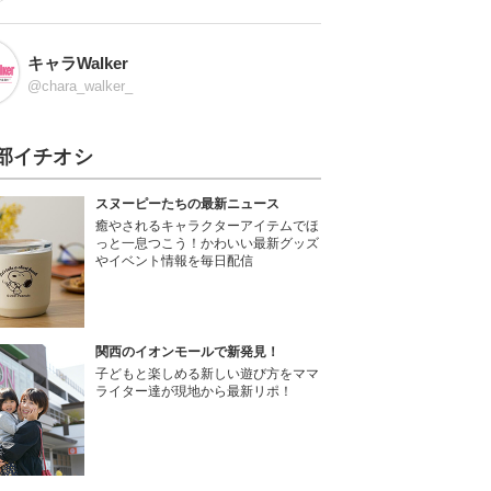
キャラWalker
@chara_walker_
部イチオシ
スヌーピーたちの最新ニュース
癒やされるキャラクターアイテムでほ
っと一息つこう！かわいい最新グッズ
やイベント情報を毎日配信
関西のイオンモールで新発見！
子どもと楽しめる新しい遊び方をママ
ライター達が現地から最新リポ！