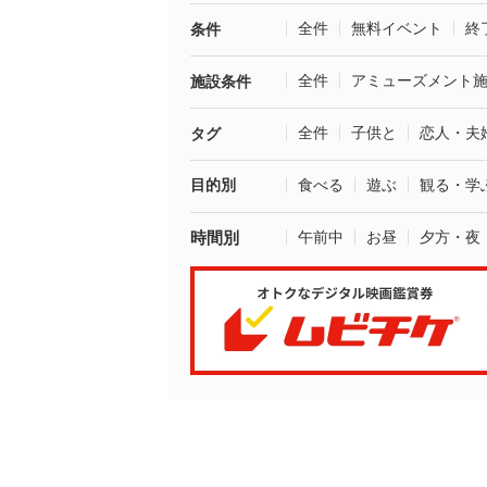
全件
無料イベント
終
条件
全件
アミューズメント
施設条件
全件
子供と
恋人・夫
タグ
目的別
食べる
遊ぶ
観る・学
時間別
午前中
お昼
夕方・夜