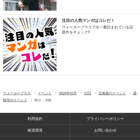
注目の人気マンガはコレだ！
ウォーカープラスで今一番読まれている話
題作をチェック!!
ウォーカープラス
イベント
2026年02月
12日
北海道のイベント
函
館市のイベント
舞台・演劇
利用規約
プライバシーポリシー
推奨環境
お問い合わせ