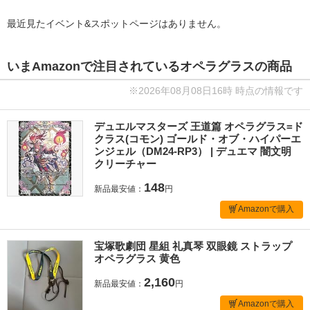
最近見たイベント&スポットページはありません。
いまAmazonで注目されているオペラグラスの商品
※2026年08月08日16時 時点の情報です
デュエルマスターズ 王道篇 オペラグラス=ド
クラス(コモン) ゴールド・オブ・ハイパーエ
ンジェル（DM24-RP3） | デュエマ 闇文明
クリーチャー
148
新品最安値：
円
Amazonで購入
宝塚歌劇団 星組 礼真琴 双眼鏡 ストラップ
オペラグラス 黄色
2,160
新品最安値：
円
Amazonで購入