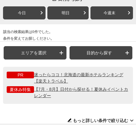
今日
明日
今週末
該当の検索結果は0件でした。
条件を変えてお探しください。
エリアを選択
目的から探す
迷ったらココ！北海道の最新ホテルランキング
PR
【楽天トラベル】
【7月・8月】日付から探せる！夏休みイベントカ
夏休み特集
レンダー
もっと詳しい条件で絞り込む