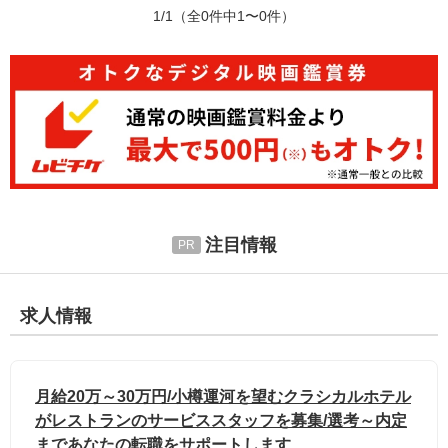
1/1
（全0件中1〜0件）
注目情報
求人情報
月給20万～30万円/小樽運河を望むクラシカルホテル
がレストランのサービススタッフを募集/選考～内定
まであなたの転職をサポートします