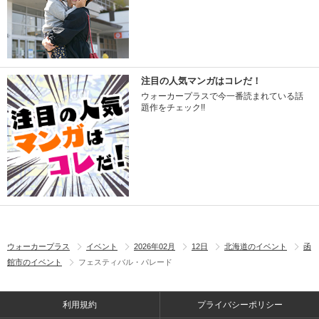
注目の人気マンガはコレだ！
ウォーカープラスで今一番読まれている話
題作をチェック!!
ウォーカープラス
イベント
2026年02月
12日
北海道のイベント
函
館市のイベント
フェスティバル・パレード
利用規約
プライバシーポリシー