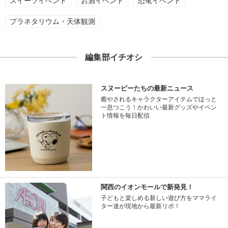
スイーツイベント
お酒イベント
恐竜イベント
プラネタリウム・天体観測
編集部イチオシ
スヌーピーたちの最新ニュース
癒やされるキャラクターアイテムでほっと
一息つこう！かわいい最新グッズやイベン
ト情報を毎日配信
関西のイオンモールで新発見！
子どもと楽しめる新しい遊び方をママライ
ター達が現地から最新リポ！