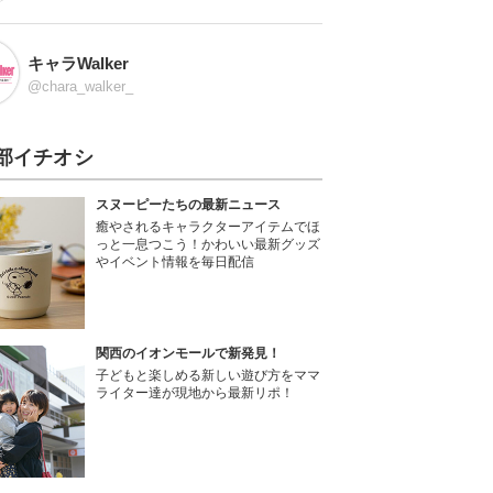
キャラWalker
@chara_walker_
部イチオシ
スヌーピーたちの最新ニュース
癒やされるキャラクターアイテムでほ
っと一息つこう！かわいい最新グッズ
やイベント情報を毎日配信
関西のイオンモールで新発見！
子どもと楽しめる新しい遊び方をママ
ライター達が現地から最新リポ！