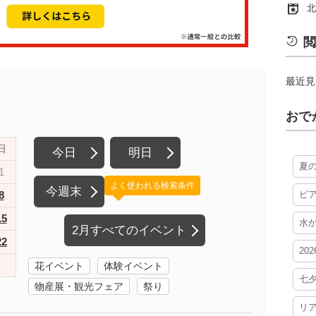
北
閲
最近見
おで
日
今日
明日
夏
1
よく使われる検索条件
今週末
8
ビ
15
水
2月すべてのイベント
22
20
花イベント
体験イベント
七
物産展・観光フェア
祭り
リ