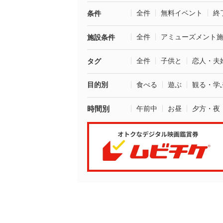
全件
無料イベント
終
条件
全件
アミューズメント
施設条件
全件
子供と
恋人・夫
タグ
目的別
食べる
遊ぶ
観る・学
時間別
午前中
お昼
夕方・夜