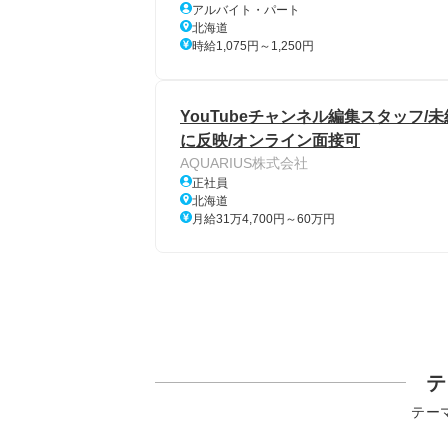
アルバイト・パート
北海道
時給1,075円～1,250円
YouTubeチャンネル編集スタッフ
に反映/オンライン面接可
AQUARIUS株式会社
正社員
北海道
月給31万4,700円～60万円
テ
テー