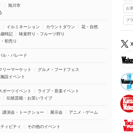
市
旭川市
お
る
プ
葉
イルミネーション
カウントダウン
花・自然
・歳時記
味覚狩り・フルーツ狩り
袋・初売り
バル・パレード
フリーマーケット
グルメ・フードフェス
業施設イベント
スポーツイベント
ライブ・音楽イベント
劇
伝統芸能・お笑いライブ
講演会・トークショー
展示会
アニメ・ゲーム
クティビティ
その他のイベント