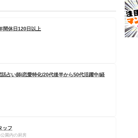
年間休日120日以上
占い師/恋愛特化/20代後半から50代活躍中/経
タッフ
内公園内の厨房