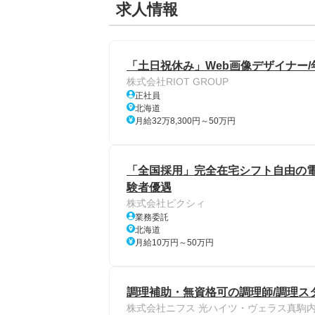
求人情報
「土日祝休み」Web画像デザイナー/
株式会社RIOT GROUP
正社員
北海道
月給32万8,300円～50万円
「全国採用」完全在宅シフト自由の電話
験者優遇
株式会社ピクシィ
業務委託
北海道
月給10万円～50万円
調理補助・無資格可の調理師/調理ス
株式会社ニフス 光ハイツ・ヴェラス真駒