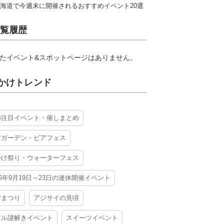
海道で今週末に開催されるおすすめイベント20選
覧履歴
たイベント&スポットページはありません。
かけトレンド
の注目イベント・催しまとめ
アガーデン・ビアフェス
かけ祭り・ウォーターフェス
26年9月19日～23日の連休開催イベント
夕まつり
アジサイの見頃
アル謎解きイベント
スイーツイベント