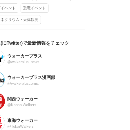
酒イベント
恐竜イベント
ラネタリウム・天体観測
X(旧Twitter)で最新情報をチェック
ウォーカープラス
@walkerplus_news
ウォーカープラス漫画部
@walkerpluscomic
関西ウォーカー
@KansaiWalkers
東海ウォーカー
@TokaiWalkers