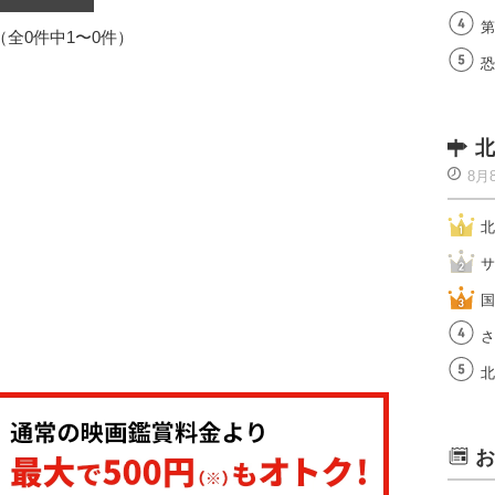
第
1（全0件中1〜0件）
恐
北
8月
北
サ
国
さ
北
お