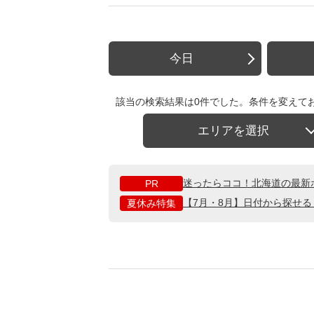
今日
該当の検索結果は0件でした。条件を変えて
エリアを選択
迷ったらココ！北海道の最新
PR
【7月・8月】日付から探せ
夏休み特集