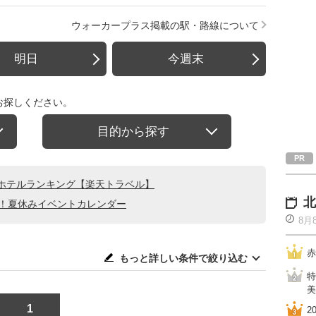
ウォーカープラス掲載の駅・路線について
明日
今週末
お探しください。
目的から探す
ホテルランキング【楽天トラベル】
北
る！夏休みイベントカレンダー
8月
赤
もっと詳しい条件で絞り込む
特
美
1
2