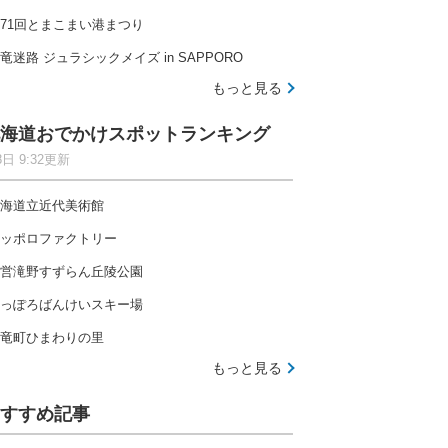
71回とまこまい港まつり
竜迷路 ジュラシックメイズ in SAPPORO
もっと見る
海道おでかけスポットランキング
8日 9:32更新
海道立近代美術館
ッポロファクトリー
営滝野すずらん丘陵公園
っぽろばんけいスキー場
竜町ひまわりの里
もっと見る
すすめ記事