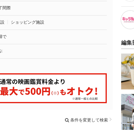
了間際
施設
ショッピング施設
婦で
編集
ぶ
条件を変更して検索