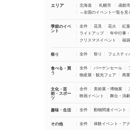
エリア
北海道
札幌市
函館
→全国のイベント一覧を見
全件
花見
花火
紅
季節のイベ
ント
ライトアップ
年中行事
クリスマスイベント
福
全件
祭り
フェスティ
祭り
全件
バーゲンセール
食べる・買
う
物産展・観光フェア
商
全件
美術展・博物展
文化・芸
術・スポー
映画イベント
舞台・演
ツ
全件
動物関連イベント
趣味・生活
全件
体験イベント・ア
その他