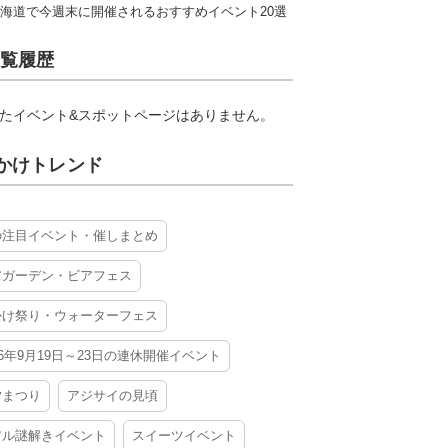
海道で今週末に開催されるおすすめイベント20選
覧履歴
たイベント&スポットページはありません。
かけトレンド
の注目イベント・催しまとめ
アガーデン・ビアフェス
かけ祭り・ウォーターフェス
26年9月19日～23日の連休開催イベント
夕まつり
アジサイの見頃
アル謎解きイベント
スイーツイベント