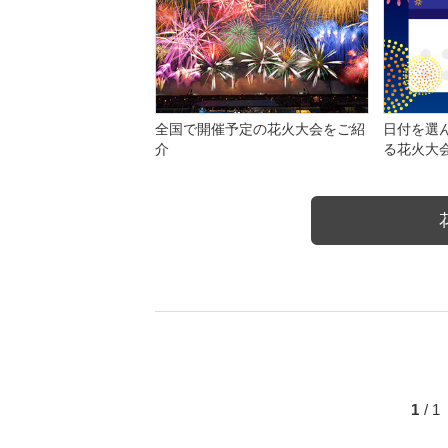
全国で開催予定の花火大会をご紹
日付を選
介
る花火大
1
/ 