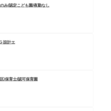
勤のみ/認定こども園/夜勤なし
G 設計エ
区/保育士/認可保育園