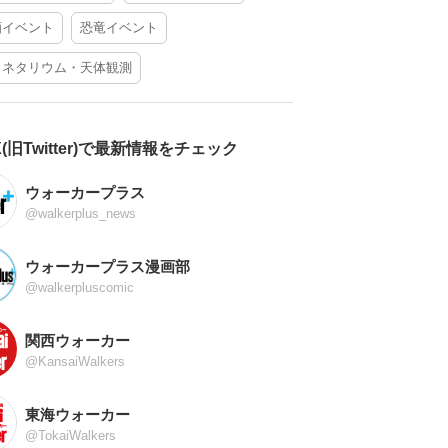
酒イベント
恐竜イベント
ラネタリウム・天体観測
X(旧Twitter)で最新情報をチェック
ウォーカープラス
@walkerplus_news
ウォーカープラス漫画部
@walkerpluscomic
関西ウォーカー
@KansaiWalkers
東海ウォーカー
@TokaiWalkers