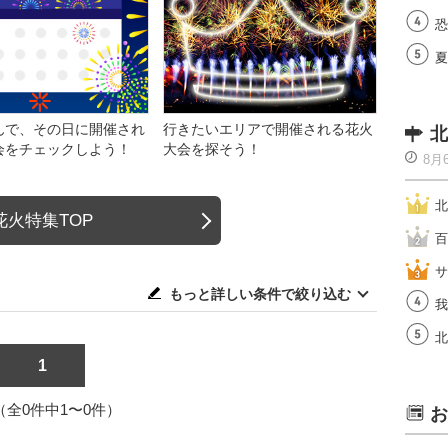
恐
夏
んで、その日に開催され
行きたいエリアで開催される花火
北
会をチェックしよう！
大会を探そう！
8月
北
花火特集TOP
百
サ
もっと詳しい条件で絞り込む
我
北
1
1（全0件中1〜0件）
お