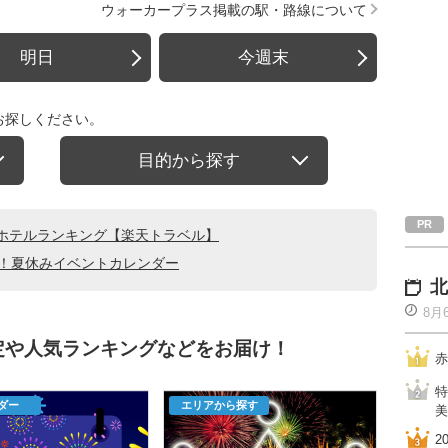
ウォーカープラス掲載の駅・路線について
明日
今週末
お探しください。
目的から探す
ホテルランキング【楽天トラベル】
る！夏休みイベントカレンダー
北
8月
定や人気ランキングなどをお届け！
赤
特
ダー
エリアから探す
美
2