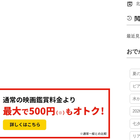
北
閲
最近見
おで
夏
ビ
水
20
七
リ