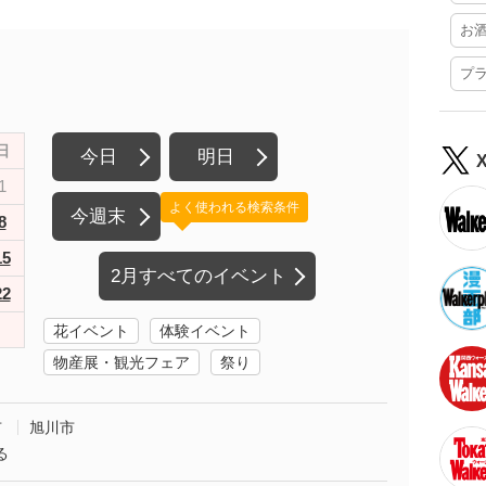
お
プ
日
今日
明日
1
よく使われる検索条件
今週末
8
15
2月すべてのイベント
22
花イベント
体験イベント
物産展・観光フェア
祭り
市
旭川市
る