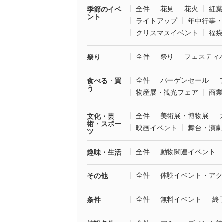
全件
花見
花火
紅
季節のイベ
ント
ライトアップ
年中行事
クリスマスイベント
福
全件
祭り
フェスティ
祭り
全件
バーゲンセール
食べる・買
う
物産展・観光フェア
商
全件
美術展・博物展
文化・芸
術・スポー
映画イベント
舞台・演
ツ
全件
動物関連イベント
趣味・生活
全件
体験イベント・ア
その他
全件
無料イベント
終
条件