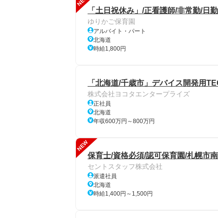
NEW
「土日祝休み」/正看護師/非常勤/日
ゆりかご保育園
アルバイト・パート
北海道
時給1,800円
「北海道/千歳市」デバイス開発用TE
株式会社ヨコタエンタープライズ
正社員
北海道
年収600万円～800万円
NEW
保育士/資格必須/認可保育園/札幌市南
セントスタッフ株式会社
派遣社員
北海道
時給1,400円～1,500円