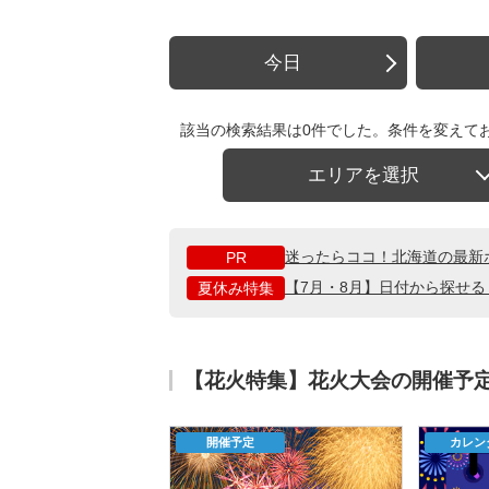
今日
該当の検索結果は0件でした。条件を変えて
エリアを選択
迷ったらココ！北海道の最新
PR
【7月・8月】日付から探せ
夏休み特集
【花火特集】花火大会の開催予
開催予定
カレン