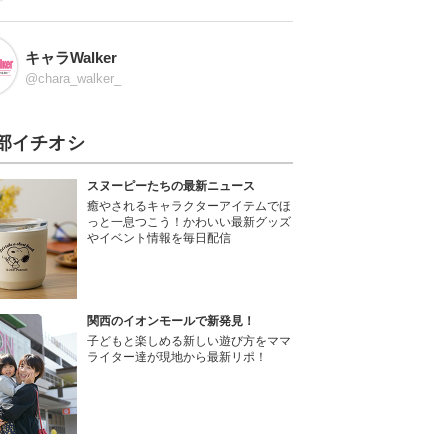
キャラWalker
@chara_walker_
部イチオシ
スヌーピーたちの最新ニュース
癒やされるキャラクターアイテムでほ
っと一息つこう！かわいい最新グッズ
やイベント情報を毎日配信
関西のイオンモールで新発見！
子どもと楽しめる新しい遊び方をママ
ライター達が現地から最新リポ！