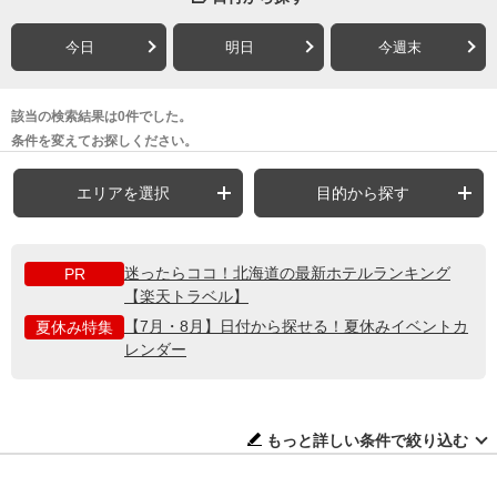
今日
明日
今週末
該当の検索結果は0件でした。
条件を変えてお探しください。
エリアを選択
目的から探す
迷ったらココ！北海道の最新ホテルランキング
PR
【楽天トラベル】
【7月・8月】日付から探せる！夏休みイベントカ
夏休み特集
レンダー
もっと詳しい条件で絞り込む