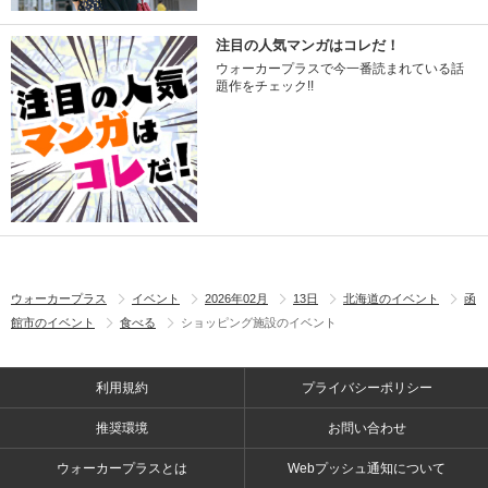
注目の人気マンガはコレだ！
ウォーカープラスで今一番読まれている話
題作をチェック!!
ウォーカープラス
イベント
2026年02月
13日
北海道のイベント
函
館市のイベント
食べる
ショッピング施設のイベント
利用規約
プライバシーポリシー
推奨環境
お問い合わせ
ウォーカープラスとは
Webプッシュ通知について