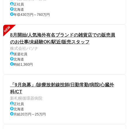
正社員
北海道
年収430万円～760万円
NEW
8月開始/人気海外有名ブランドの雑貨店での販売員
のお仕事/未経験OK/駅近/販売スタッフ
株式会社パソナ
派遣社員
北海道
時給1,360円
「9月急募」/診療放射線技師/日勤常勤/病院/心臓外
科/CT
新札幌循環器病院
正社員
北海道
月給20万円～25万円