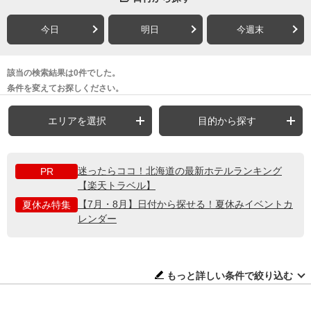
今日
明日
今週末
該当の検索結果は0件でした。
条件を変えてお探しください。
エリアを選択
目的から探す
迷ったらココ！北海道の最新ホテルランキング
PR
【楽天トラベル】
【7月・8月】日付から探せる！夏休みイベントカ
夏休み特集
レンダー
もっと詳しい条件で絞り込む