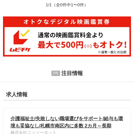
1/1
（全0件中1〜0件）
注目情報
求人情報
介護福祉士/失敗しない職場選びをサポート/給与も環
境も妥協なし/札幌市南区内に多数 2カ月～長期
株式会社ニッソーネット