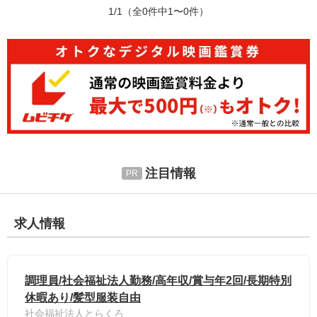
1/1
（全0件中1〜0件）
注目情報
求人情報
調理員/社会福祉法人勤務/高年収/賞与年2回/長期特別
休暇あり/髪型服装自由
社会福祉法人とらくろ