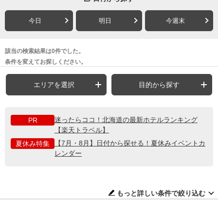
今日
明日
今週末
該当の検索結果は0件でした。
条件を変えてお探しください。
エリアを選択
目的から探す
迷ったらココ！北海道の最新ホテルランキング
PR
【楽天トラベル】
【7月・8月】日付から探せる！夏休みイベントカ
夏休み特集
レンダー
もっと詳しい条件で絞り込む