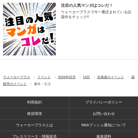
注目の人気マンガはコレだ！
ウォーカープラスで今一番読まれている話
題作をチェック!!
ウォーカープラス
イベント
2026年02月
14日
北海道のイベント
函
館市のイベント
趣味・生活
利用規約
プライバシーポリシー
推奨環境
お問い合わせ
ウォーカープラスとは
Webプッシュ通知について
プレスリリース・情報提供
媒体資料