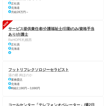
正社員
北海道
月給28万円～
NEW
サービス提供責任者/介護福祉士/日勤のみ/資格手当
あり/介護士
ReHOPE札幌西
正社員
北海道
フットリフレクソロジーセラピスト
湯の郷 絢ほのか
業務委託
北海道
時給2,190円～3,690円
コールセンター「テレフォンオペレーター」/週2日