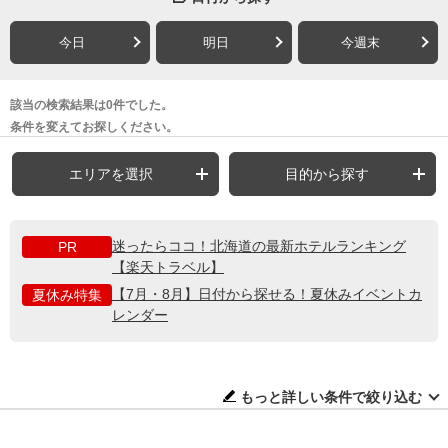
今日
明日
今週末
該当の検索結果は0件でした。
条件を変えてお探しください。
エリアを選択
目的から探す
迷ったらココ！北海道の最新ホテルランキング
PR
【楽天トラベル】
【7月・8月】日付から探せる！夏休みイベントカ
夏休み特集
レンダー
もっと詳しい条件で絞り込む