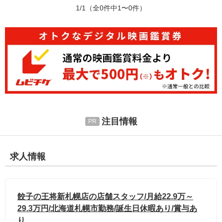
1/1
（全0件中1〜0件）
注目情報
求人情報
餃子の王将新札幌店の店舗スタッフ/月給22.9万～
29.3万円/北海道札幌市勤務/誕生日休暇あり/賞与あ
り