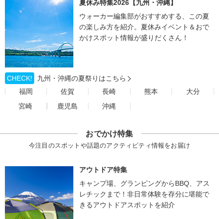
夏休み特集2026【九州・沖縄】
ウォーカー編集部がおすすめする、この夏
の楽しみ方を紹介。夏休みイベント＆おで
かけスポット情報が盛りだくさん！
CHECK!
九州・沖縄の夏祭りはこちら
福岡
佐賀
長崎
熊本
大分
宮崎
鹿児島
沖縄
おでかけ特集
今注目のスポットや話題のアクティビティ情報をお届け
アウトドア特集
キャンプ場、グランピングからBBQ、アス
レチックまで！非日常体験を存分に堪能で
きるアウトドアスポットを紹介