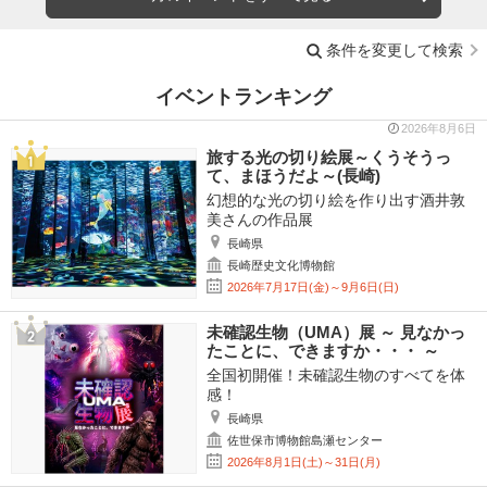
条件を変更して検索
イベントランキング
2026年8月6日
旅する光の切り絵展～くうそうっ
て、まほうだよ～(長崎)
幻想的な光の切り絵を作り出す酒井敦
美さんの作品展
長崎県
長崎歴史文化博物館
2026年7月17日(金)～9月6日(日)
未確認生物（UMA）展 ～ 見なかっ
たことに、できますか・・・ ～
全国初開催！未確認生物のすべてを体
感！
長崎県
佐世保市博物館島瀬センター
2026年8月1日(土)～31日(月)