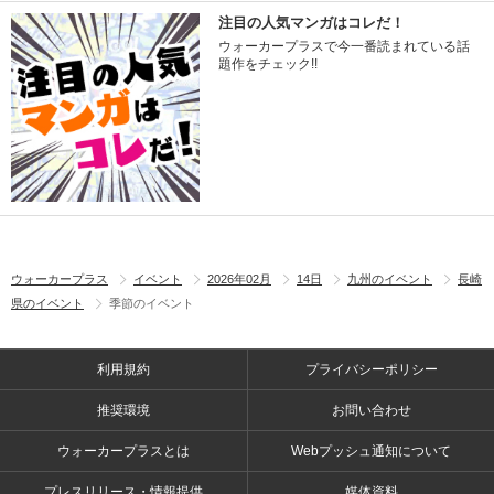
注目の人気マンガはコレだ！
ウォーカープラスで今一番読まれている話
題作をチェック!!
ウォーカープラス
イベント
2026年02月
14日
九州のイベント
長崎
県のイベント
季節のイベント
利用規約
プライバシーポリシー
推奨環境
お問い合わせ
ウォーカープラスとは
Webプッシュ通知について
プレスリリース・情報提供
媒体資料