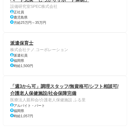
設備研究室SPEC株式会社
正社員
鹿児島県
月給25万円～35万円
派遣保育士
株式会社テノ.コーポレーション
派遣社員
福岡県
時給1,500円
「週3から可」調理スタッフ/無資格可/シフト相談可/
介護老人保健施設/社会保障完備
医療法人親和会/介護老人保健施設 ふる里
アルバイト・パート
福岡県
時給1,057円