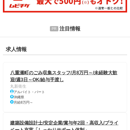
注目情報
求人情報
八重瀬町のごみ収集スタッフ/月8万円～/未経験大歓
迎/週3日～OK/給与手渡し
丸新衛生
アルバイト・パート
沖縄県
月給8万円～
建築設備設計士/安定企業/賞与年2回・高収入/プライ
ベート充実「しっかりサポート体制」