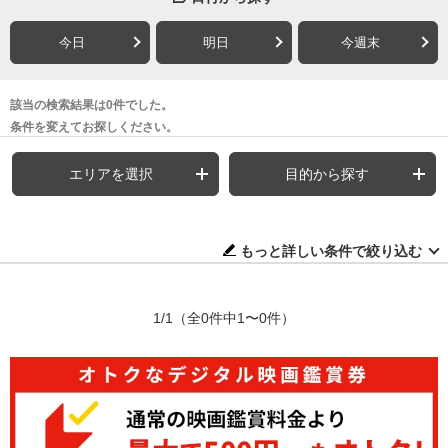
今日
明日
今週末
該当の検索結果は0件でした。
条件を変えてお探しください。
エリアを選択
目的から探す
もっと詳しい条件で絞り込む
1/1
（全0件中1〜0件）