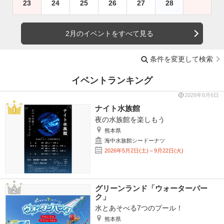
23
24
25
26
27
28
2月のイベントをすべて見る
条件を変更して検索
イベントランキング
2026年8月6日
ナイト水族館
夜の水族館を楽しもう
熊本県
海中水族館シードーナツ
2026年5月2日(土)～9月22日(火)
グリーンランド「ウォーターパー
ク」
水とあそべる7つのプール！
熊本県