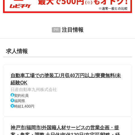
注目情報
求人情報
自動車工場での塗装工/月収40万円以上/寮費無料/未
経験OK
日産自動車九州株式会社
契約社員
福岡県
時給1,400円
神戸市/福岡市/外国籍人材サービスの営業企画・提
案・集客・調整 土日休/年休120日/在宅可/戦略・経