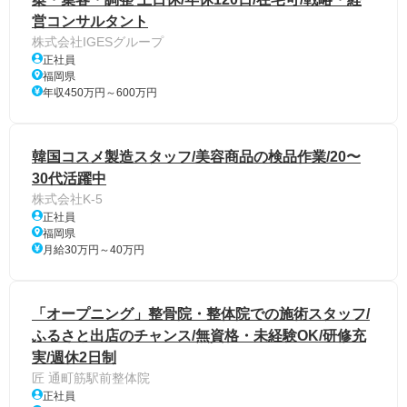
営コンサルタント
株式会社IGESグループ
正社員
福岡県
年収450万円～600万円
韓国コスメ製造スタッフ/美容商品の検品作業/20〜
30代活躍中
株式会社K-5
正社員
福岡県
月給30万円～40万円
「オープニング」整骨院・整体院での施術スタッフ/
ふるさと出店のチャンス/無資格・未経験OK/研修充
実/週休2日制
匠 通町筋駅前整体院
正社員