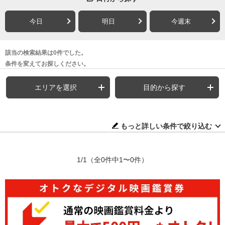
今日
明日
今週末
該当の検索結果は0件でした。
条件を変えてお探しください。
エリアを選択
目的から探す
もっと詳しい条件で絞り込む
1/1
（全0件中1〜0件）