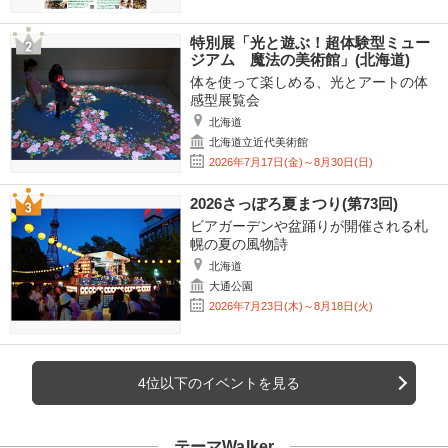
特別展「光と遊ぶ！超体験型ミュー
ジアム 魔法の美術館」(北海道)
体を使って楽しめる、光とアートの体
感型展覧会
北海道
北海道立近代美術館
2026年7月17日(金)～8月30日(日)
2026さっぽろ夏まつり(第73回)
ビアガーデンや盆踊りが開催される札
幌の夏の風物詩
北海道
大通公園
2026年7月23日(木)～8月18日(火)
4位以下のイベントを見る
テーマWalker