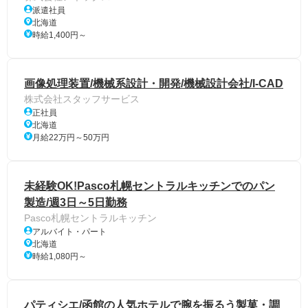
派遣社員
北海道
時給1,400円～
画像処理装置/機械系設計・開発/機械設計会社/I-CAD
株式会社スタッフサービス
正社員
北海道
月給22万円～50万円
未経験OK!Pasco札幌セントラルキッチンでのパン
製造/週3日～5日勤務
Pasco札幌セントラルキッチン
アルバイト・パート
北海道
時給1,080円～
パティシエ/函館の人気ホテルで腕を振るう製菓・調