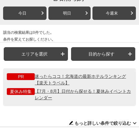
今日
明日
今週末
該当の検索結果は0件でした。
条件を変えてお探しください。
エリアを選択
目的から探す
迷ったらココ！北海道の最新ホテルランキング
PR
【楽天トラベル】
【7月・8月】日付から探せる！夏休みイベントカ
夏休み特集
レンダー
もっと詳しい条件で絞り込む