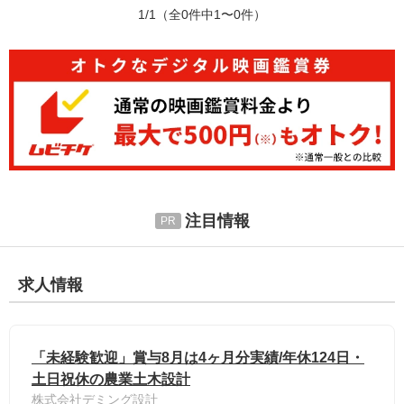
1/1
（全0件中1〜0件）
注目情報
求人情報
「未経験歓迎」賞与8月は4ヶ月分実績/年休124日・
土日祝休の農業土木設計
株式会社デミング設計