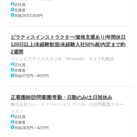
正社員
北海道
月給24万2,610円
ピラティスインストラクター/資格支援あり/年間休日
120日以上/未経験歓迎/未経験入社50%超/内定まで約
2週間
マシンピラティススタジオ「Rintosull」 モユク札幌店
正社員
北海道
月給27万円～60万円
正看護師/訪問看護/常勤・日勤のみ/土日祝休み
株式会社リハ・イノベーション ヴァルハラ訪問看護ステー
ション
正社員
北海道
月給28万円～42万円