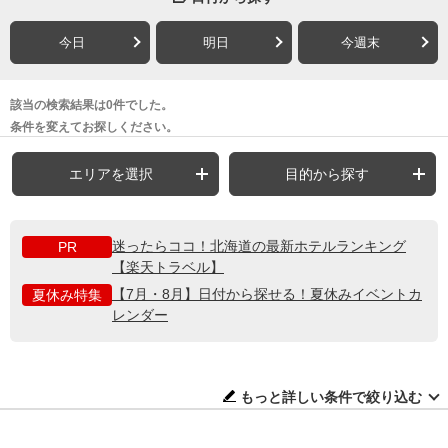
今日
明日
今週末
該当の検索結果は0件でした。
条件を変えてお探しください。
エリアを選択
目的から探す
迷ったらココ！北海道の最新ホテルランキング
PR
【楽天トラベル】
【7月・8月】日付から探せる！夏休みイベントカ
夏休み特集
レンダー
もっと詳しい条件で絞り込む