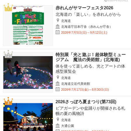
2026年8月6日
赤れんがサマーフェスタ2026
北海道の「楽しい」を赤れんがから
北海道
北海道庁旧本庁舎（赤れんが庁舎）
2026年7月5日(日)～9月12日(土)
特別展「光と遊ぶ！超体験型ミュー
ジアム 魔法の美術館」(北海道)
体を使って楽しめる、光とアートの体
感型展覧会
北海道
北海道立近代美術館
2026年7月17日(金)～8月30日(日)
2026さっぽろ夏まつり(第73回)
ビアガーデンや盆踊りが開催される札
幌の夏の風物詩
北海道
大通公園