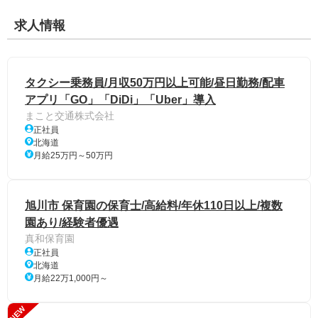
求人情報
タクシー乗務員/月収50万円以上可能/昼日勤務/配車
アプリ「GO」「DiDi」「Uber」導入
まこと交通株式会社
正社員
北海道
月給25万円～50万円
旭川市 保育園の保育士/高給料/年休110日以上/複数
園あり/経験者優遇
真和保育園
正社員
北海道
月給22万1,000円～
NEW