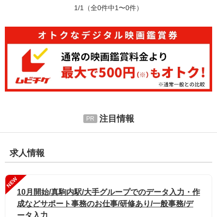
1/1
（全0件中1〜0件）
注目情報
求人情報
NEW
10月開始/真駒内駅/大手グループでのデータ入力・作
成などサポート事務のお仕事/研修あり/一般事務/デ
ータ入力