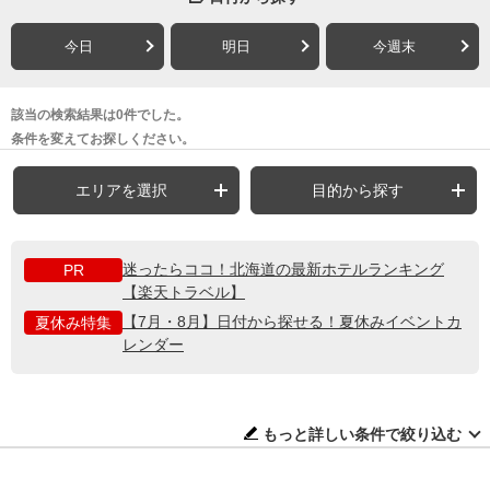
今日
明日
今週末
該当の検索結果は0件でした。
条件を変えてお探しください。
エリアを選択
目的から探す
迷ったらココ！北海道の最新ホテルランキング
PR
【楽天トラベル】
【7月・8月】日付から探せる！夏休みイベントカ
夏休み特集
レンダー
もっと詳しい条件で絞り込む