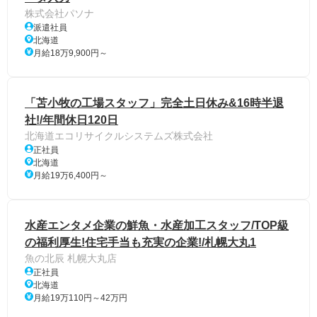
株式会社パソナ
派遣社員
北海道
月給18万9,900円～
「苫小牧の工場スタッフ」完全土日休み&16時半退
社!/年間休日120日
北海道エコリサイクルシステムズ株式会社
正社員
北海道
月給19万6,400円～
水産エンタメ企業の鮮魚・水産加工スタッフ/TOP級
の福利厚生!住宅手当も充実の企業!/札幌大丸1
魚の北辰 札幌大丸店
正社員
北海道
月給19万110円～42万円