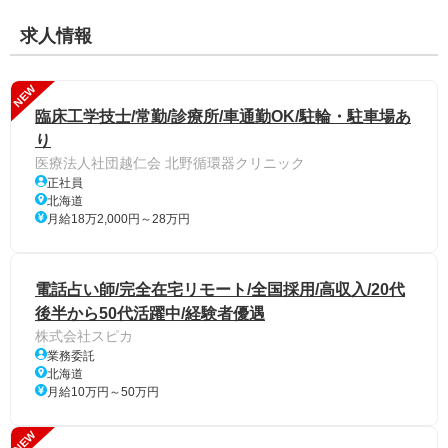
求人情報
NEW
臨床工学技士/常勤/診療所/車通勤OK/駐輪・駐車場あ
り
医療法人社団越仁会 北野循環器クリニック
正社員
北海道
月給18万2,000円～28万円
電話占い師/完全在宅リモート/全国採用/高収入/20代
後半から50代活躍中/経験者優遇
株式会社スピカ
業務委託
北海道
月給10万円～50万円
NEW