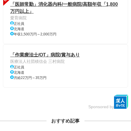
「医師常勤」消化器内科/一般病院/高額年収「1,800
万円以上」
愛育病院
正社員
北海道
年収1,500万円～2,000万円
「作業療法士/OT」病院/賞与あり
医療法人社団積信会 三村病院
正社員
北海道
月給22万円～35万円
Sponsored by
おすすめ記事