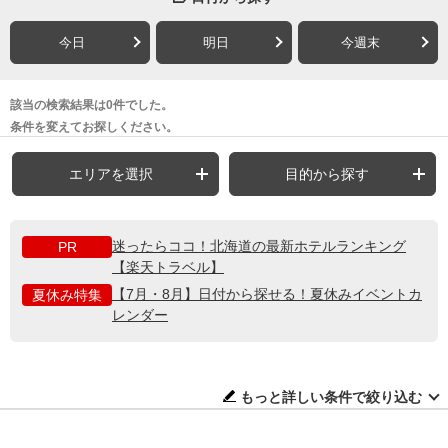
今日
明日
今週末
該当の検索結果は0件でした。
条件を変えてお探しください。
エリアを選択
目的から探す
迷ったらココ！北海道の最新ホテルランキング
PR
【楽天トラベル】
【7月・8月】日付から探せる！夏休みイベントカ
夏休み特集
レンダー
もっと詳しい条件で絞り込む