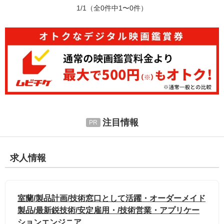
1/1
（全0件中1〜0件）
注目情報
求人情報
室蘭/製品計画/技術窓口として活躍・オーダーメイド
製品/最新鋭技術/安定雇用・/技術営業・アプリケー
ションエンジニア