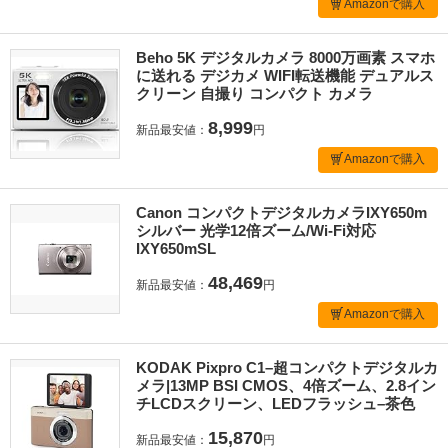
Amazonで購入
Beho 5K デジタルカメラ 8000万画素 スマホ
に送れる デジカメ WIFI転送機能 デュアルス
クリーン 自撮り コンパクト カメラ
8,999
新品最安値：
円
Amazonで購入
Canon コンパクトデジタルカメラIXY650m
シルバー 光学12倍ズーム/Wi-Fi対応
IXY650mSL
48,469
新品最安値：
円
Amazonで購入
KODAK Pixpro C1–超コンパクトデジタルカ
メラ|13MP BSI CMOS、4倍ズーム、2.8イン
チLCDスクリーン、LEDフラッシュ–茶色
15,870
新品最安値：
円