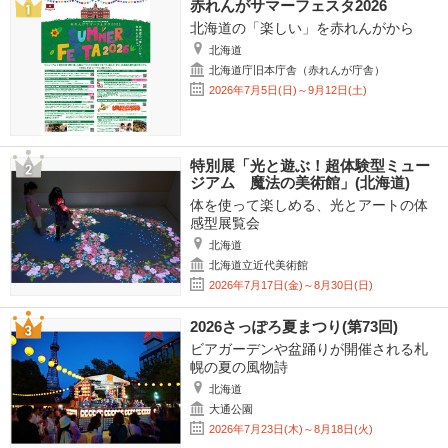
赤れんがサマーフェスタ2026
北海道の「楽しい」を赤れんがから
北海道
北海道庁旧本庁舎（赤れんが庁舎）
2026年7月5日(日)～9月12日(土)
特別展「光と遊ぶ！超体験型ミュー
ジアム 魔法の美術館」(北海道)
体を使って楽しめる、光とアートの体
感型展覧会
北海道
北海道立近代美術館
2026年7月17日(金)～8月30日(日)
2026さっぽろ夏まつり(第73回)
ビアガーデンや盆踊りが開催される札
幌の夏の風物詩
北海道
大通公園
2026年7月23日(木)～8月18日(火)