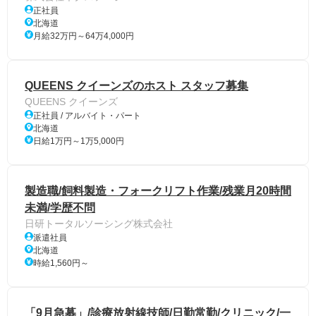
正社員
北海道
月給32万円～64万4,000円
QUEENS クイーンズのホスト スタッフ募集
QUEENS クイーンズ
正社員 / アルバイト・パート
北海道
日給1万円～1万5,000円
製造職/飼料製造・フォークリフト作業/残業月20時間
未満/学歴不問
日研トータルソーシング株式会社
派遣社員
北海道
時給1,560円～
「9月急募」/診療放射線技師/日勤常勤/クリニック/一