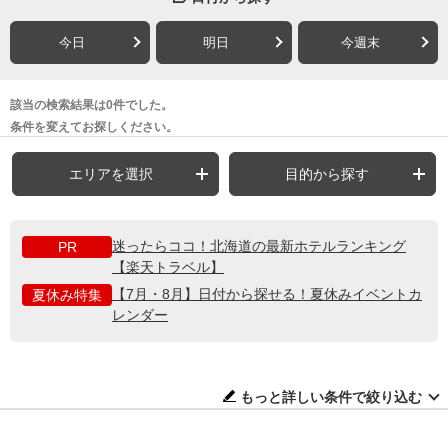
今日
明日
今週末
該当の検索結果は0件でした。
条件を変えてお探しください。
エリアを選択
目的から探す
迷ったらココ！北海道の最新ホテルランキング
PR
【楽天トラベル】
【7月・8月】日付から探せる！夏休みイベントカ
夏休み特集
レンダー
もっと詳しい条件で絞り込む