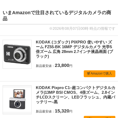
いまAmazonで注目されているデジタルカメラの商
品
※2026年08月07日00時 時点の情報です
KODAK (コダック) PIXPRO 使いやすい ズ
ーム FZ55-BK 16MP デジタルカメラ 光学5
倍ズーム 広角 28mm 2.7インチ液晶画面 (ブ
ラック)
23,800
新品最安値：
円
Amazonで購入
KODAK Pixpro C1–超コンパクトデジタルカ
メラ|13MP BSI CMOS、4倍ズーム、2.8イン
チLCDスクリーン、LEDフラッシュ、内蔵バ
ッテリー–黒
15,320
新品最安値：
円