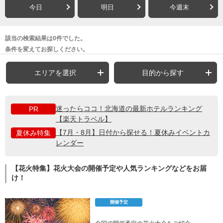
今日
明日
今週末
該当の検索結果は0件でした。
条件を変えてお探しください。
エリアを選択
目的から探す
迷ったらココ！北海道の最新ホテルランキング
PR
【楽天トラベル】
【7月・8月】日付から探せる！夏休みイベントカ
夏休み特集
レンダー
【花火特集】花火大会の開催予定や人気ランキングなどをお届
け！
開催予定