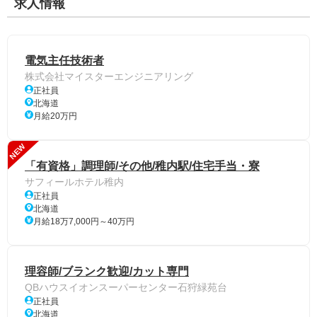
求人情報
電気主任技術者
株式会社マイスターエンジニアリング
正社員
北海道
月給20万円
NEW
「有資格」調理師/その他/稚内駅/住宅手当・寮
サフィールホテル稚内
正社員
北海道
月給18万7,000円～40万円
理容師/ブランク歓迎/カット専門
QBハウスイオンスーパーセンター石狩緑苑台
正社員
北海道