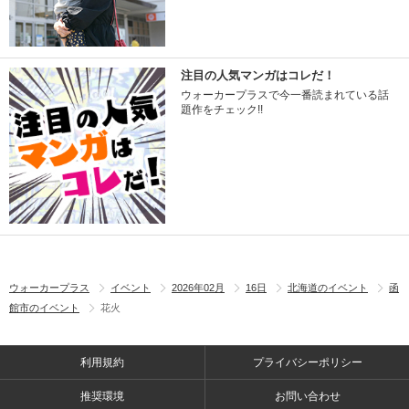
注目の人気マンガはコレだ！
ウォーカープラスで今一番読まれている話
題作をチェック!!
ウォーカープラス
イベント
2026年02月
16日
北海道のイベント
函
館市のイベント
花火
利用規約
プライバシーポリシー
推奨環境
お問い合わせ