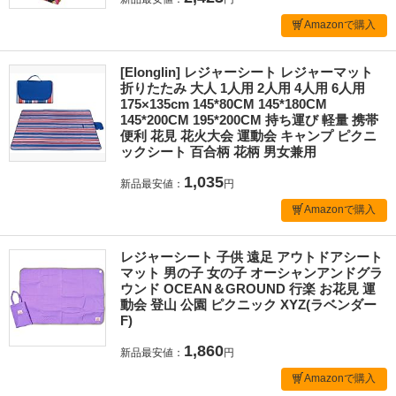
Amazonで購入
[Elonglin] レジャーシート レジャーマット
折りたたみ 大人 1人用 2人用 4人用 6人用
175×135cm 145*80CM 145*180CM
145*200CM 195*200CM 持ち運び 軽量 携帯
便利 花見 花火大会 運動会 キャンプ ピクニ
ックシート 百合柄 花柄 男女兼用
1,035
新品最安値：
円
Amazonで購入
レジャーシート 子供 遠足 アウトドアシート
マット 男の子 女の子 オーシャンアンドグラ
ウンド OCEAN＆GROUND 行楽 お花見 運
動会 登山 公園 ピクニック XYZ(ラベンダー
F)
1,860
新品最安値：
円
Amazonで購入