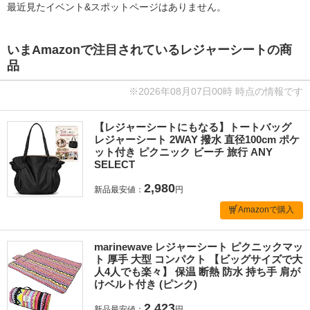
最近見たイベント&スポットページはありません。
いまAmazonで注目されているレジャーシートの商
品
※2026年08月07日00時 時点の情報です
【レジャーシートにもなる】トートバッグ
レジャーシート 2WAY 撥水 直径100cm ポケ
ット付き ピクニック ビーチ 旅行 ANY
SELECT
2,980
新品最安値：
円
Amazonで購入
marinewave レジャーシート ピクニックマッ
ト 厚手 大型 コンパクト 【ビッグサイズで大
人4人でも楽々】 保温 断熱 防水 持ち手 肩が
けベルト付き (ピンク)
2,423
新品最安値：
円