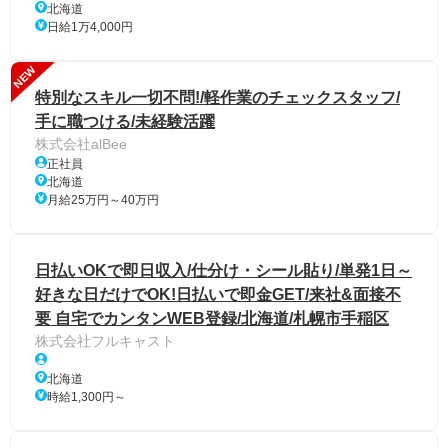
北海道
日給1万4,000円
NEW
特別なスキル一切不問!/軽作業のチェックスタッフ/
手に職つける/未経験活躍
株式会社alBee
正社員
北海道
月給25万円～40万円
日払いOKで即日収入/仕分け・シール貼り/単発1日～
好きな日だけでOK!日払いで即金GET/来社&面接不
要 自宅でカンタンWEB登録/北海道/札幌市手稲区
株式会社フルキャスト
北海道
時給1,300円～