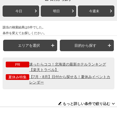
今日
明日
今週末
該当の検索結果は0件でした。
条件を変えてお探しください。
エリアを選択
目的から探す
迷ったらココ！北海道の最新ホテルランキング
PR
【楽天トラベル】
【7月・8月】日付から探せる！夏休みイベントカ
夏休み特集
レンダー
もっと詳しい条件で絞り込む