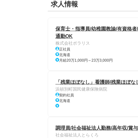
求人情報
保育士・指導員/幼稚園教諭/有資格者
通勤OK
株式会社ポラリス
正社員
北海道
月給20万1,000円～23万3,000円
「残業ほぼなし」看護師/残業ほぼな
浜頓別町国民健康保険病院
契約社員
北海道
調理員/社会福祉法人勤務/高年収/賞
社会福祉法人とらくろ