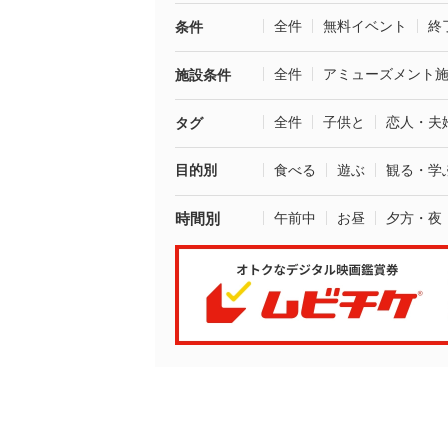
全件
無料イベント
終
条件
全件
アミューズメント
施設条件
全件
子供と
恋人・夫
タグ
目的別
食べる
遊ぶ
観る・学
時間別
午前中
お昼
夕方・夜