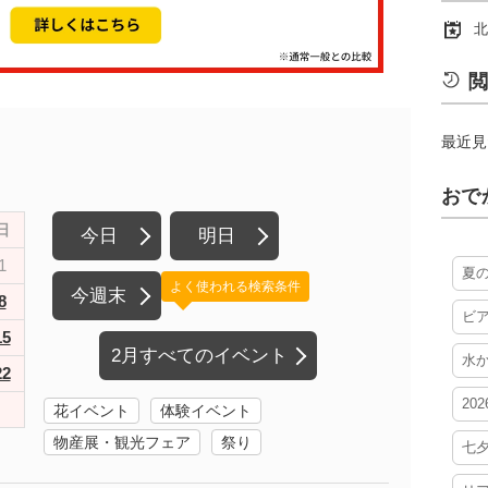
北
閲
最近見
おで
日
今日
明日
1
夏
よく使われる検索条件
今週末
8
ビ
15
2月すべてのイベント
水
22
20
花イベント
体験イベント
物産展・観光フェア
祭り
七