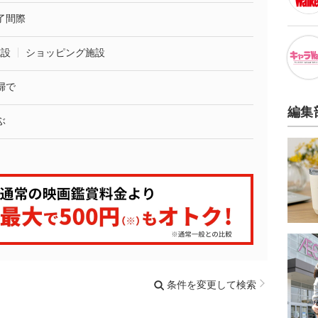
了間際
施設
ショッピング施設
婦で
編集
ぶ
条件を変更して検索