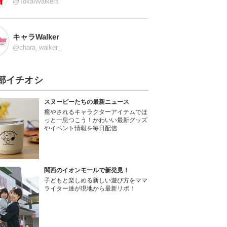
@TokaiWalkers
キャラWalker
@chara_walker_
部イチオシ
スヌーピーたちの最新ニュース
癒やされるキャラクターアイテムでほ
っと一息つこう！かわいい最新グッズ
やイベント情報を毎日配信
関西のイオンモールで新発見！
子どもと楽しめる新しい遊び方をママ
ライター達が現地から最新リポ！