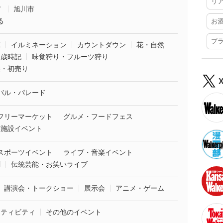
リ
市
旭川市
る
お
プ
葉
イルミネーション
カウントダウン
花・自然
・歳時記
味覚狩り・フルーツ狩り
袋・初売り
バル・パレード
フリーマーケット
グルメ・フードフェス
業施設イベント
スポーツイベント
ライブ・音楽イベント
劇
伝統芸能・お笑いライブ
講演会・トークショー
展示会
アニメ・ゲーム
クティビティ
その他のイベント