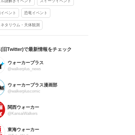
アル謎解きイベント
スイーツイベント
酒イベント
恐竜イベント
ラネタリウム・天体観測
X(旧Twitter)で最新情報をチェック
ウォーカープラス
@walkerplus_news
ウォーカープラス漫画部
@walkerpluscomic
関西ウォーカー
@KansaiWalkers
東海ウォーカー