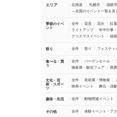
エリア
北海道
札幌市
函館
→全国のイベント一覧を見
全件
花見
花火
紅
季節のイベ
ント
ライトアップ
年中行事
クリスマスイベント
福
全件
祭り
フェスティ
祭り
全件
バーゲンセール
食べる・買
う
物産展・観光フェア
商
全件
美術展・博物展
文化・芸
術・スポー
映画イベント
舞台・演
ツ
全件
動物関連イベント
趣味・生活
全件
体験イベント・ア
その他