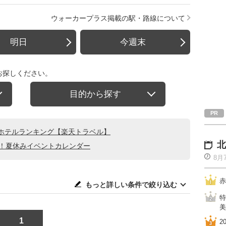
ウォーカープラス掲載の駅・路線について
明日
今週末
お探しください。
目的から探す
ホテルランキング【楽天トラベル】
北
る！夏休みイベントカレンダー
8月
赤
もっと詳しい条件で絞り込む
特
美
1
2