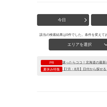
今日
該当の検索結果は0件でした。条件を変えて
エリアを選択
迷ったらココ！北海道の最新
PR
【7月・8月】日付から探せ
夏休み特集