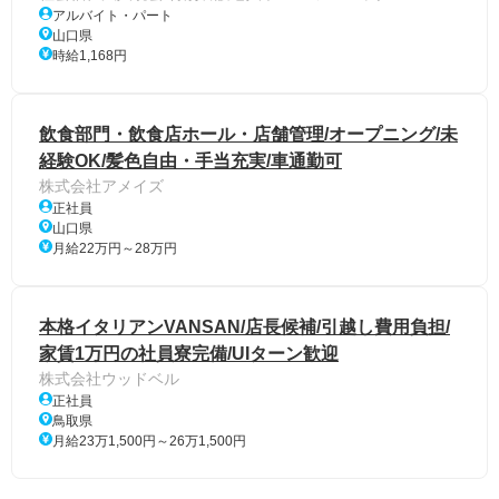
アルバイト・パート
山口県
時給1,168円
飲食部門・飲食店ホール・店舗管理/オープニング/未
経験OK/髪色自由・手当充実/車通勤可
株式会社アメイズ
正社員
山口県
月給22万円～28万円
本格イタリアンVANSAN/店長候補/引越し費用負担/
家賃1万円の社員寮完備/UIターン歓迎
株式会社ウッドベル
正社員
鳥取県
月給23万1,500円～26万1,500円