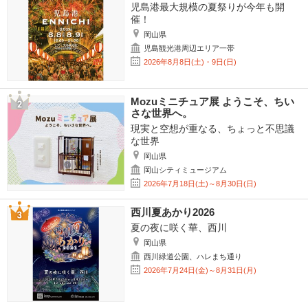
児島港最大規模の夏祭りが今年も開
催！
岡山県
児島観光港周辺エリア一帯
2026年8月8日(土)・9日(日)
Mozuミニチュア展 ようこそ、ちい
さな世界へ。
現実と空想が重なる、ちょっと不思議
な世界
岡山県
岡山シティミュージアム
2026年7月18日(土)～8月30日(日)
西川夏あかり2026
夏の夜に咲く華、西川
岡山県
西川緑道公園、ハレまち通り
2026年7月24日(金)～8月31日(月)