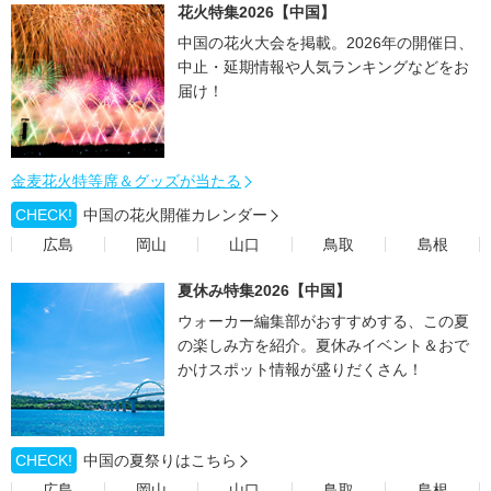
花火特集2026【中国】
中国の花火大会を掲載。2026年の開催日、
中止・延期情報や人気ランキングなどをお
届け！
金麦花火特等席＆グッズが当たる
CHECK!
中国の花火開催カレンダー
広島
岡山
山口
鳥取
島根
夏休み特集2026【中国】
ウォーカー編集部がおすすめする、この夏
の楽しみ方を紹介。夏休みイベント＆おで
かけスポット情報が盛りだくさん！
CHECK!
中国の夏祭りはこちら
広島
岡山
山口
鳥取
島根