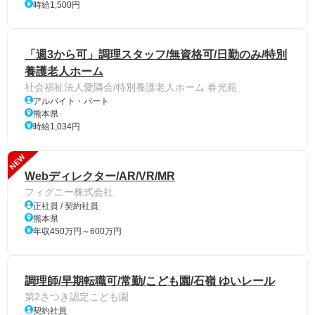
時給1,500円
「週3から可」調理スタッフ/無資格可/日勤のみ/特別
養護老人ホーム
社会福祉法人愛隣会/特別養護老人ホーム 春光苑
アルバイト・パート
熊本県
時給1,034円
NEW
Webディレクター/AR/VR/MR
フィグニー株式会社
正社員 / 契約社員
熊本県
年収450万円～600万円
調理師/早期転職可/常勤/こども園/石嶺 ゆいレール
第2さつき認定こども園
契約社員