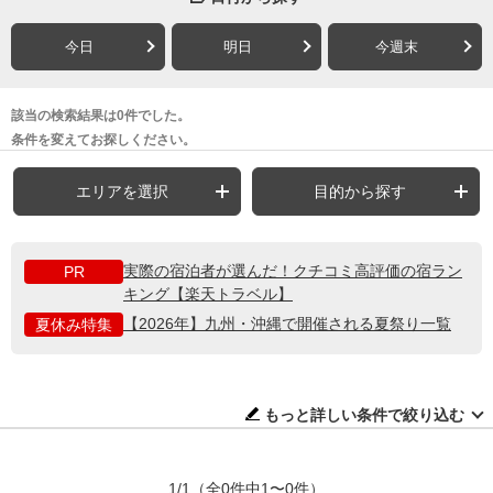
今日
明日
今週末
該当の検索結果は0件でした。
条件を変えてお探しください。
エリアを選択
目的から探す
実際の宿泊者が選んだ！クチコミ高評価の宿ラン
PR
キング【楽天トラベル】
【2026年】九州・沖縄で開催される夏祭り一覧
夏休み特集
もっと詳しい条件で絞り込む
1/1
（全0件中1〜0件）