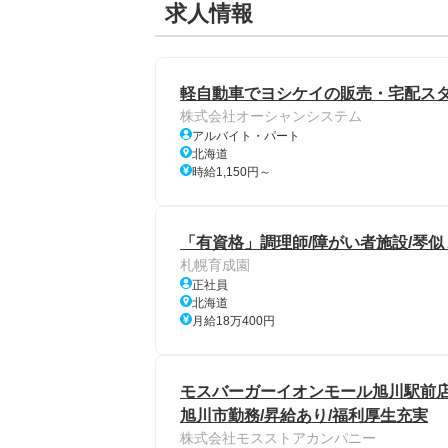
求人情報
軽自動車でヨシケイの販売・宅配ス
株式会社オーシャンシステム
アルバイト・パート
北海道
時給1,150円～
「有資格」調理師/障がい者施設/琴似
札幌育成園
正社員
北海道
月給18万400円
モスバーガーイオンモール旭川駅前店の店
旭川市勤務/昇給あり/福利厚生充実
株式会社モスストアカンパニー