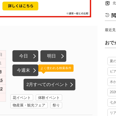
北
閲
最近見
おで
日
今日
明日
夏
1
よく使われる検索条件
今週末
8
ビ
15
水
2月すべてのイベント
22
20
花イベント
体験イベント
七
物産展・観光フェア
祭り
リ