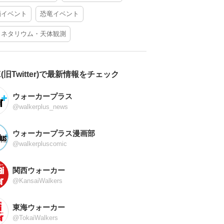
酒イベント
恐竜イベント
ラネタリウム・天体観測
X(旧Twitter)で最新情報をチェック
ウォーカープラス
@walkerplus_news
ウォーカープラス漫画部
@walkerpluscomic
関西ウォーカー
@KansaiWalkers
東海ウォーカー
@TokaiWalkers