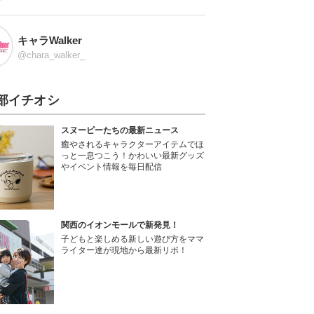
キャラWalker
@chara_walker_
部イチオシ
スヌーピーたちの最新ニュース
癒やされるキャラクターアイテムでほ
っと一息つこう！かわいい最新グッズ
やイベント情報を毎日配信
関西のイオンモールで新発見！
子どもと楽しめる新しい遊び方をママ
ライター達が現地から最新リポ！