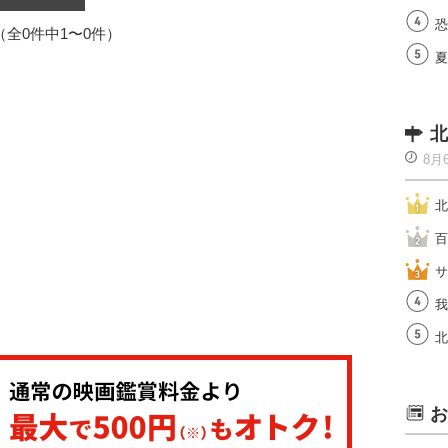
恐
1（全0件中1〜0件）
夏
北
8月
北
百
サ
我
北
お