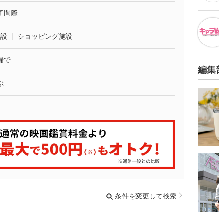
了間際
施設
ショッピング施設
婦で
編集
ぶ
条件を変更して検索