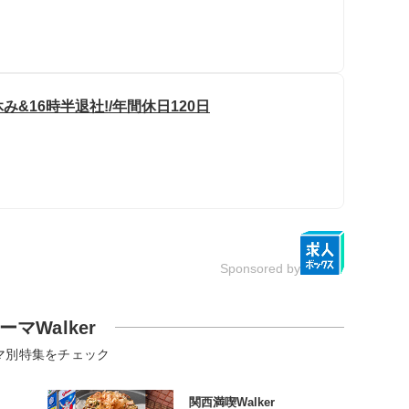
&16時半退社!/年間休日120日
Sponsored by
ーマWalker
マ別特集をチェック
関西満喫Walker