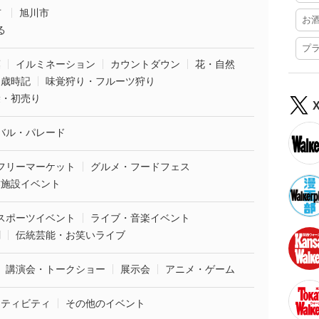
市
旭川市
お
る
プ
葉
イルミネーション
カウントダウン
花・自然
・歳時記
味覚狩り・フルーツ狩り
袋・初売り
バル・パレード
フリーマーケット
グルメ・フードフェス
業施設イベント
スポーツイベント
ライブ・音楽イベント
劇
伝統芸能・お笑いライブ
講演会・トークショー
展示会
アニメ・ゲーム
クティビティ
その他のイベント