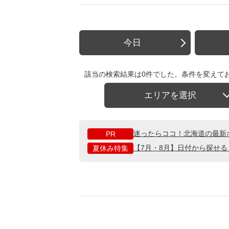
今日
該当の検索結果は0件でした。条件を変えて
エリアを選択
迷ったらココ！北海道の最新
PR
【7月・8月】日付から探せ
夏休み特集