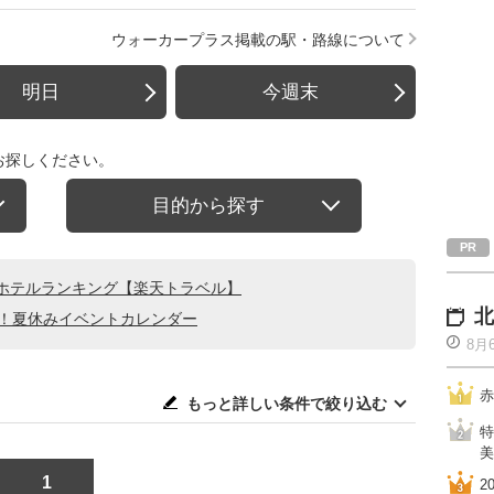
ウォーカープラス掲載の駅・路線について
明日
今週末
お探しください。
目的から探す
ホテルランキング【楽天トラベル】
北
る！夏休みイベントカレンダー
8月
赤
もっと詳しい条件で絞り込む
特
美
1
2