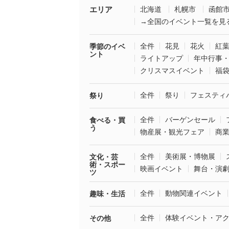
エリア
北海道
札幌市
函館
→全国のイベント一覧を見
全件
花見
花火
紅
季節のイベ
ント
ライトアップ
年中行事
クリスマスイベント
福
全件
祭り
フェスティ
祭り
全件
バーゲンセール
食べる・買
う
物産展・観光フェア
商
全件
美術展・博物展
文化・芸
術・スポー
映画イベント
舞台・演
ツ
全件
動物関連イベント
趣味・生活
全件
体験イベント・ア
その他