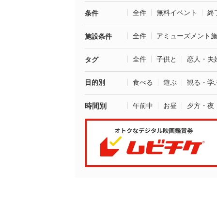
全件
無料イベント
終
条件
全件
アミューズメント
施設条件
全件
子供と
恋人・夫
タグ
目的別
食べる
遊ぶ
観る・学
時間別
午前中
お昼
夕方・夜