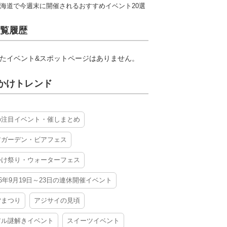
海道で今週末に開催されるおすすめイベント20選
覧履歴
たイベント&スポットページはありません。
かけトレンド
の注目イベント・催しまとめ
アガーデン・ビアフェス
かけ祭り・ウォーターフェス
26年9月19日～23日の連休開催イベント
夕まつり
アジサイの見頃
アル謎解きイベント
スイーツイベント