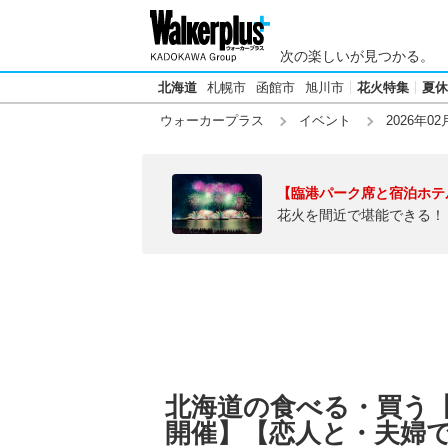
次の楽しいが見つかる。
北海道
札幌市
函館市
旭川市
花火特集
夏休
ウォーカープラス
イベント
2026年02
【臨港パーク席と宿泊ホテ
花火を間近で堪能できる！
北海道の食べる・買う【2
開催】【恋人と・夫婦