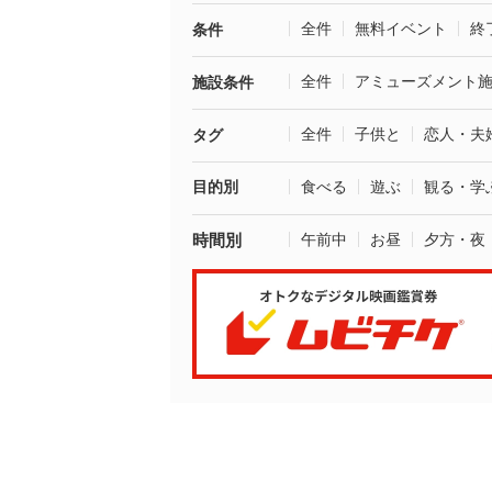
全件
無料イベント
終
条件
全件
アミューズメント
施設条件
全件
子供と
恋人・夫
タグ
目的別
食べる
遊ぶ
観る・学
時間別
午前中
お昼
夕方・夜