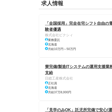
求人情報
「全国採用」完全在宅シフト自由の電話
験者優遇
株式会社ピクシィ
業務委託
北海道
月給10万円～50万円
寮完備/製造ITシステムの運用支援業務
支給
日総工産株式会社
正社員
北海道
月給37万8,000円
「見学のみOK」託児所完備で安心!