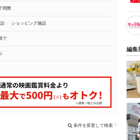
了間際
施設
ショッピング施設
婦で
編集
ぶ
条件を変更して検索