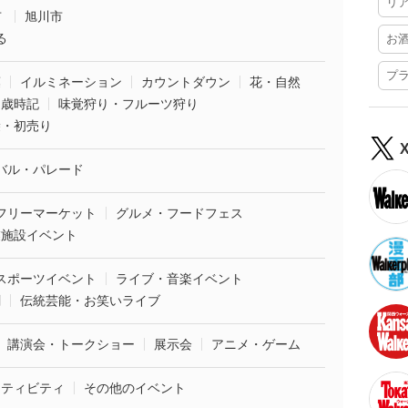
リ
市
旭川市
る
お
プ
葉
イルミネーション
カウントダウン
花・自然
・歳時記
味覚狩り・フルーツ狩り
袋・初売り
バル・パレード
フリーマーケット
グルメ・フードフェス
業施設イベント
スポーツイベント
ライブ・音楽イベント
劇
伝統芸能・お笑いライブ
講演会・トークショー
展示会
アニメ・ゲーム
クティビティ
その他のイベント