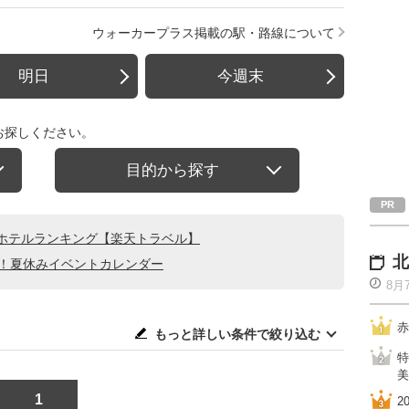
ウォーカープラス掲載の駅・路線について
明日
今週末
お探しください。
目的から探す
ホテルランキング【楽天トラベル】
北
る！夏休みイベントカレンダー
8月
赤
もっと詳しい条件で絞り込む
特
美
1
2