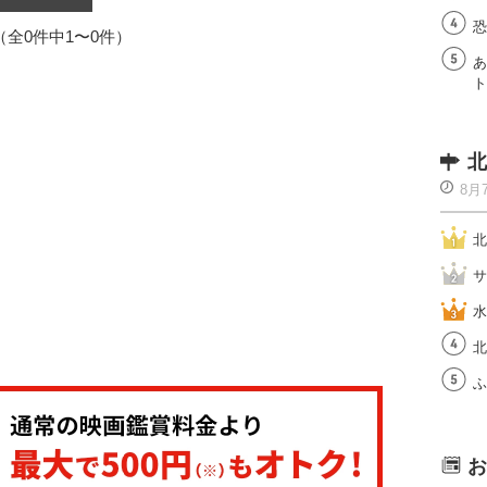
恐
1（全0件中1〜0件）
あ
ト
北
8月
北
サ
水
北
ふ
お