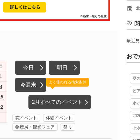
北
閲
最近見
おで
日
今日
明日
1
夏
よく使われる検索条件
今週末
8
ビ
15
2月すべてのイベント
水
22
20
花イベント
体験イベント
物産展・観光フェア
祭り
七