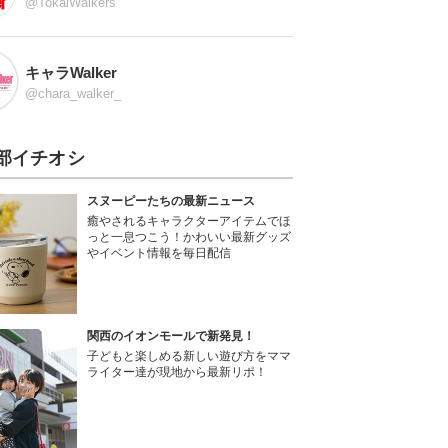
@TokaiWalkers
キャラWalker
@chara_walker_
部イチオシ
スヌーピーたちの最新ニュース
癒やされるキャラクターアイテムでほ
っと一息つこう！かわいい最新グッズ
やイベント情報を毎日配信
関西のイオンモールで新発見！
子どもと楽しめる新しい遊び方をママ
ライター達が現地から最新リポ！