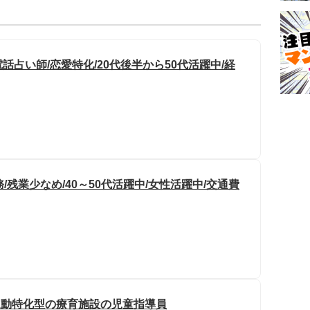
占い師/恋愛特化/20代後半から50代活躍中/経
/残業少なめ/40～50代活躍中/女性活躍中/交通費
運動特化型の療育施設の児童指導員