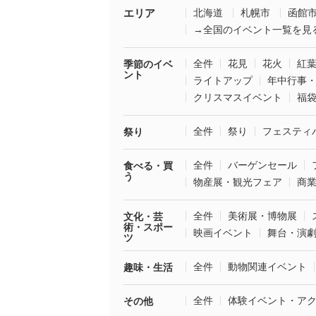
エリア
北海道
札幌市
函館
→全国のイベント一覧を見
全件
花見
花火
紅
季節のイベ
ント
ライトアップ
年中行事
クリスマスイベント
福
全件
祭り
フェスティ
祭り
全件
バーゲンセール
食べる・買
う
物産展・観光フェア
商
全件
美術展・博物展
文化・芸
術・スポー
映画イベント
舞台・演
ツ
全件
動物関連イベント
趣味・生活
全件
体験イベント・ア
その他