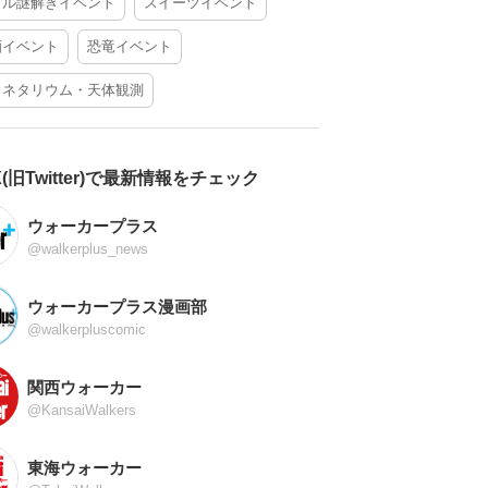
アル謎解きイベント
スイーツイベント
酒イベント
恐竜イベント
ラネタリウム・天体観測
X(旧Twitter)で最新情報をチェック
ウォーカープラス
@walkerplus_news
ウォーカープラス漫画部
@walkerpluscomic
関西ウォーカー
@KansaiWalkers
東海ウォーカー