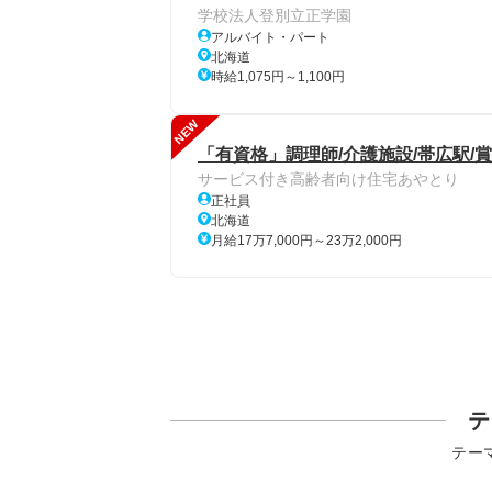
学校法人登別立正学園
アルバイト・パート
北海道
時給1,075円～1,100円
NEW
「有資格」調理師/介護施設/帯広駅/
サービス付き高齢者向け住宅あやとり
正社員
北海道
月給17万7,000円～23万2,000円
テ
テー