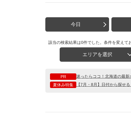
今日
該当の検索結果は0件でした。条件を変えて
エリアを選択
迷ったらココ！北海道の最新
PR
【7月・8月】日付から探せ
夏休み特集