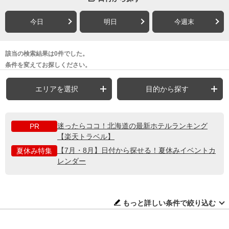
今日
明日
今週末
該当の検索結果は0件でした。
条件を変えてお探しください。
エリアを選択
目的から探す
迷ったらココ！北海道の最新ホテルランキング
PR
【楽天トラベル】
【7月・8月】日付から探せる！夏休みイベントカ
夏休み特集
レンダー
もっと詳しい条件で絞り込む