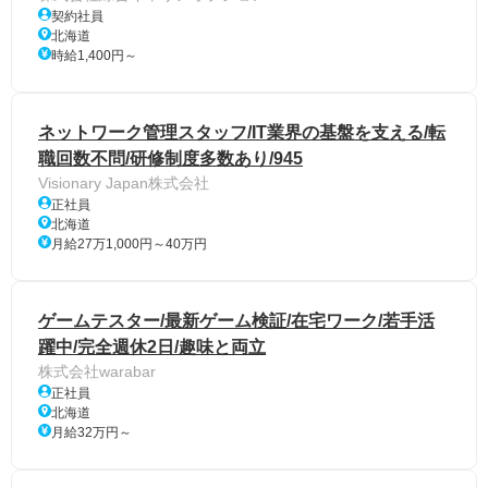
契約社員
北海道
時給1,400円～
ネットワーク管理スタッフ/IT業界の基盤を支える/転
職回数不問/研修制度多数あり/945
Visionary Japan株式会社
正社員
北海道
月給27万1,000円～40万円
ゲームテスター/最新ゲーム検証/在宅ワーク/若手活
躍中/完全週休2日/趣味と両立
株式会社warabar
正社員
北海道
月給32万円～