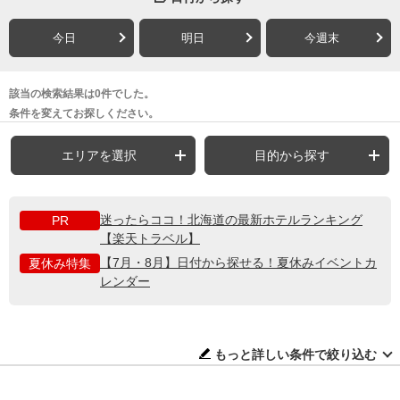
今日
明日
今週末
該当の検索結果は0件でした。
条件を変えてお探しください。
エリアを選択
目的から探す
迷ったらココ！北海道の最新ホテルランキング
PR
【楽天トラベル】
【7月・8月】日付から探せる！夏休みイベントカ
夏休み特集
レンダー
もっと詳しい条件で絞り込む