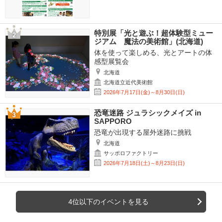
特別展「光と遊ぶ！超体験型ミュー
ジアム 魔法の美術館」(北海道)
体を使って楽しめる、光とアートの体
感型展覧会
北海道
北海道立近代美術館
2026年7月17日(金)～8月30日(日)
恐竜迷路 ジュラシックメイズ in
SAPPORO
恐竜が出現する屋外迷路に挑戦
北海道
サッポロファクトリー
2026年7月18日(土)～8月23日(日)
4位以下のイベントを見る