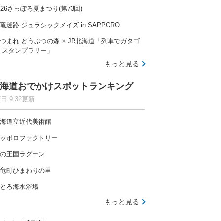
026さっぽろ夏まつり(第73回)
竜迷路 ジュラシックメイズ in SAPPORO
つまれ どうぶつの森 × JR北海道「列車でガタゴ
 スタンプラリー」
もっと見る
海道おでかけスポットランキング
7日 9:32更新
海道立近代美術館
ッポロファクトリー
の王国ラグーン
竜町ひまわりの里
とろ海水浴場
もっと見る