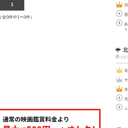
1
2
恐
1（全0件中1〜0件）
あ
ト
北
8月
北
サ
水
北
ふ