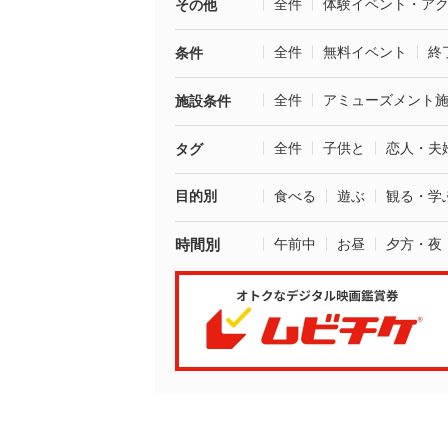
全件
体験イベント・ア
その他
全件
無料イベント
終
条件
全件
アミューズメント
施設条件
全件
子供と
恋人・夫
タグ
目的別
食べる
遊ぶ
観る・学
時間別
午前中
お昼
夕方・夜