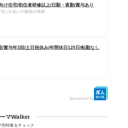
向け住宅/初任者研修以上/日勤・夜勤/賞与あり
宅ふれあいの森南12条館
賞与年3回/土日祝休み/年間休日125日/転勤なし
Sponsored by
ーマWalker
マ別特集をチェック