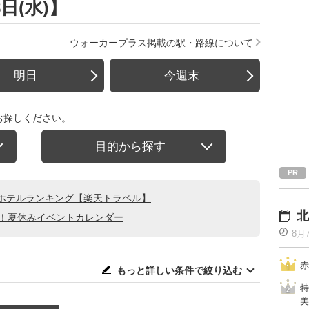
日(水)】
ウォーカープラス掲載の駅・路線について
明日
今週末
お探しください。
目的から探す
ホテルランキング【楽天トラベル】
北
る！夏休みイベントカレンダー
8月
赤
もっと詳しい条件で絞り込む
特
美