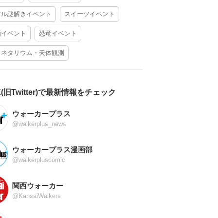
アル謎解きイベント
スイーツイベント
酒イベント
恐竜イベント
ラネタリウム・天体観測
X(旧Twitter)で最新情報をチェック
ウォーカープラス
@walkerplus_news
ウォーカープラス漫画部
@walkerpluscomic
関西ウォーカー
@KansaiWalkers