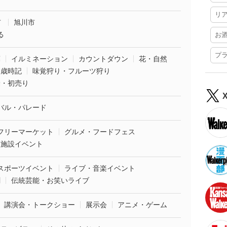
リ
市
旭川市
る
お
プ
葉
イルミネーション
カウントダウン
花・自然
・歳時記
味覚狩り・フルーツ狩り
袋・初売り
バル・パレード
フリーマーケット
グルメ・フードフェス
業施設イベント
スポーツイベント
ライブ・音楽イベント
劇
伝統芸能・お笑いライブ
講演会・トークショー
展示会
アニメ・ゲーム