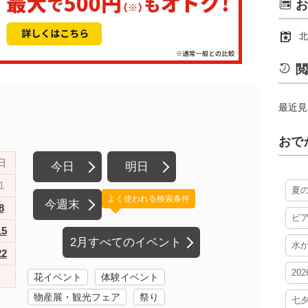
お
北
閲
最近見
おで
日
今日
明日
1
夏
よく使われる検索条件
今週末
8
ビ
15
2月すべてのイベント
水
22
20
花イベント
体験イベント
物産展・観光フェア
祭り
七