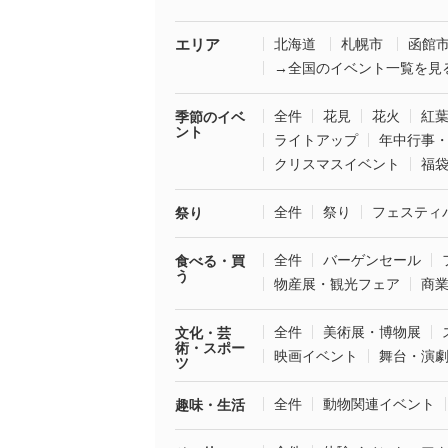
エリア
北海道
札幌市
函館
→全国のイベント一覧を見
全件
花見
花火
紅
季節のイベ
ント
ライトアップ
年中行事
クリスマスイベント
福
全件
祭り
フェスティ
祭り
全件
バーゲンセール
食べる・買
う
物産展・観光フェア
商
全件
美術展・博物展
文化・芸
術・スポー
映画イベント
舞台・演
ツ
全件
動物関連イベント
趣味・生活