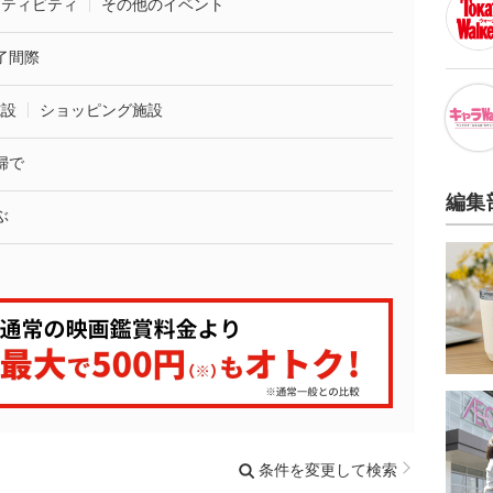
クティビティ
その他のイベント
了間際
施設
ショッピング施設
婦で
編集
ぶ
条件を変更して検索