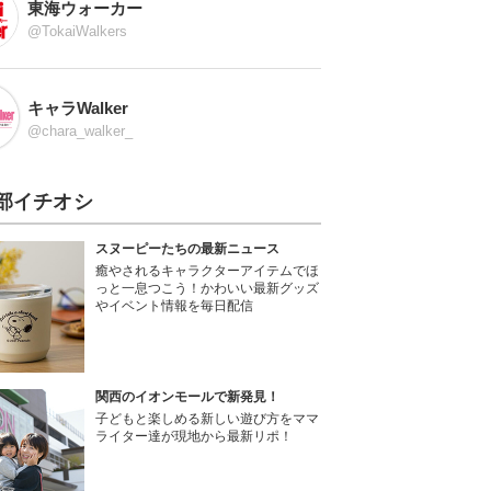
東海ウォーカー
@TokaiWalkers
キャラWalker
@chara_walker_
部イチオシ
スヌーピーたちの最新ニュース
癒やされるキャラクターアイテムでほ
っと一息つこう！かわいい最新グッズ
やイベント情報を毎日配信
関西のイオンモールで新発見！
子どもと楽しめる新しい遊び方をママ
ライター達が現地から最新リポ！