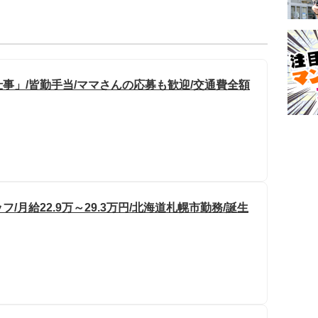
事」/皆勤手当/ママさんの応募も歓迎/交通費全額
月給22.9万～29.3万円/北海道札幌市勤務/誕生