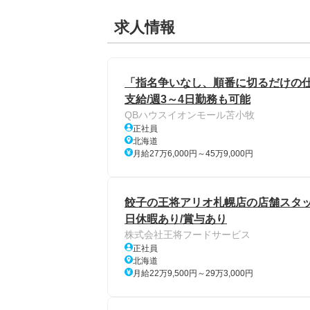
求人情報
「指名争いなし、順番に切るだけの仕
支給/週3～4日勤務も可能
QBハウスイオンモール苫小牧
正社員
北海道
月給27万6,000円～45万9,000円
餃子の王将アリオ札幌店の店舗スタッフ/
日休暇あり/賞与あり
株式会社王将フードサービス
正社員
北海道
月給22万9,500円～29万3,000円