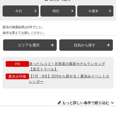
今日
明日
今週末
該当の検索結果は0件でした。
条件を変えてお探しください。
エリアを選択
目的から探す
迷ったらココ！北海道の最新ホテルランキング
PR
【楽天トラベル】
【7月・8月】日付から探せる！夏休みイベントカ
夏休み特集
レンダー
もっと詳しい条件で絞り込む