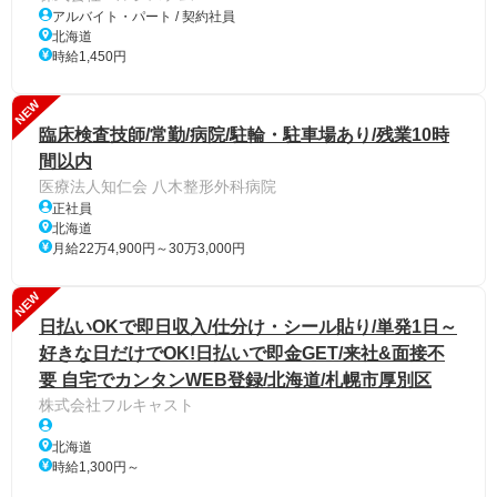
アルバイト・パート / 契約社員
北海道
時給1,450円
NEW
臨床検査技師/常勤/病院/駐輪・駐車場あり/残業10時
間以内
医療法人知仁会 八木整形外科病院
正社員
北海道
月給22万4,900円～30万3,000円
NEW
日払いOKで即日収入/仕分け・シール貼り/単発1日～
好きな日だけでOK!日払いで即金GET/来社&面接不
要 自宅でカンタンWEB登録/北海道/札幌市厚別区
株式会社フルキャスト
北海道
時給1,300円～