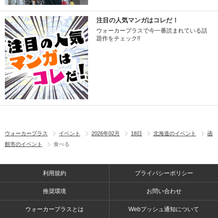
注目の人気マンガはコレだ！
ウォーカープラスで今一番読まれている話
題作をチェック!!
ウォーカープラス
イベント
2026年02月
18日
北海道のイベント
函
館市のイベント
食べる
利用規約
プライバシーポリシー
推奨環境
お問い合わせ
ウォーカープラスとは
Webプッシュ通知について