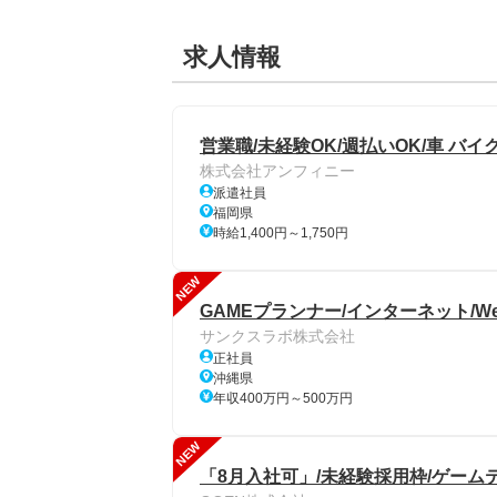
求人情報
営業職/未経験OK/週払いOK/車 バイ
株式会社アンフィニー
派遣社員
福岡県
時給1,400円～1,750円
NEW
GAMEプランナー/インターネット/W
サンクスラボ株式会社
正社員
沖縄県
年収400万円～500万円
NEW
「8月入社可」/未経験採用枠/ゲーム