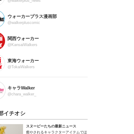
@walkerplus_news
ウォーカープラス漫画部
@walkerpluscomic
関西ウォーカー
@KansaiWalkers
東海ウォーカー
@TokaiWalkers
キャラWalker
@chara_walker_
部イチオシ
スヌーピーたちの最新ニュース
癒やされるキャラクターアイテムでほ