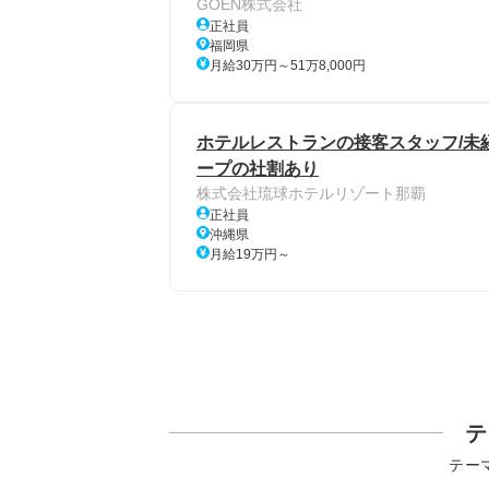
GOEN株式会社
正社員
福岡県
月給30万円～51万8,000円
ホテルレストランの接客スタッフ/未経
ープの社割あり
株式会社琉球ホテルリゾート那覇
正社員
沖縄県
月給19万円～
テ
テー