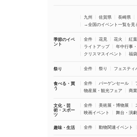
九州
佐賀県
長崎県
→全国のイベント一覧を見
全件
花見
花火
紅
季節のイベ
ント
ライトアップ
年中行事
クリスマスイベント
福
全件
祭り
フェスティ
祭り
全件
バーゲンセール
食べる・買
う
物産展・観光フェア
商
全件
美術展・博物展
文化・芸
術・スポー
映画イベント
舞台・演
ツ
全件
動物関連イベント
趣味・生活