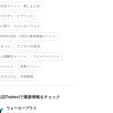
の注目イベント・催しまとめ
アガーデン・ビアフェス
かけ祭り・ウォーターフェス
26年9月19日～23日の連休開催イベント
夕まつり
アジサイの見頃
アル謎解きイベント
スイーツイベント
酒イベント
恐竜イベント
ラネタリウム・天体観測
X(旧Twitter)で最新情報をチェック
ウォーカープラス