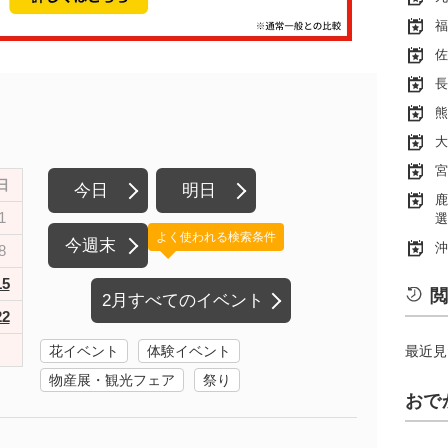
福
佐
長
熊
大
宮
日
今日
明日
鹿
1
選
よく使われる検索条件
今週末
沖
8
15
閲
2月すべてのイベント
22
花イベント
体験イベント
最近見
物産展・観光フェア
祭り
おで