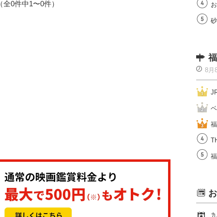
1（全0件中1〜0件）
お
砂
福
8月
J
ベ
福
T
福
お
九