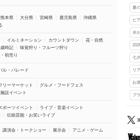
夏
熊本県
大分県
宮崎県
鹿児島県
沖縄県
ビ
る
水
葉
イルミネーション
カウントダウン
花・自然
20
・歳時記
味覚狩り・フルーツ狩り
袋・初売り
七
バル・パレード
リ
お
フリーマーケット
グルメ・フードフェス
業施設イベント
プ
スポーツイベント
ライブ・音楽イベント
劇
伝統芸能・お笑いライブ
講演会・トークショー
展示会
アニメ・ゲーム