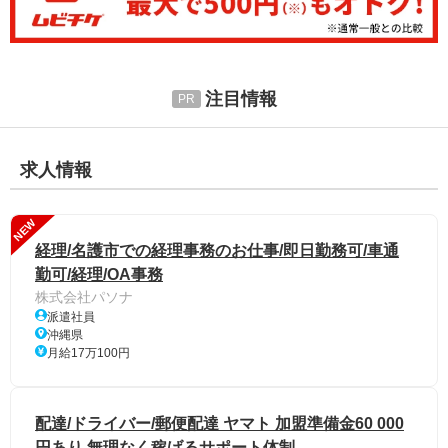
注目情報
求人情報
NEW
経理/名護市での経理事務のお仕事/即日勤務可/車通
勤可/経理/OA事務
株式会社パソナ
派遣社員
沖縄県
月給17万100円
配達/ドライバー/郵便配達 ヤマト 加盟準備金60 000
円あり 無理なく稼げるサポート体制