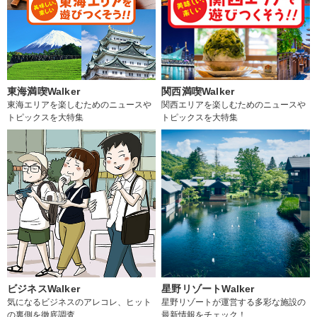
東海満喫Walker
関西満喫Walker
東海エリアを楽しむためのニュースや
関西エリアを楽しむためのニュースや
トピックスを大特集
トピックスを大特集
ビジネスWalker
星野リゾートWalker
気になるビジネスのアレコレ、ヒット
星野リゾートが運営する多彩な施設の
の裏側を徹底調査
最新情報をチェック！