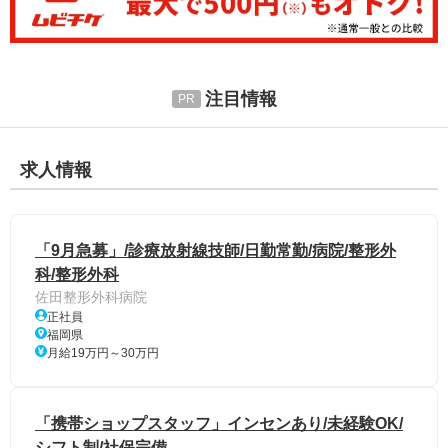
注目情報
求人情報
「9月急募」/診療放射線技師/日勤常勤/病院/整形外
科/整形外科
佐田整形外科病院
正社員
福岡県
月給19万円～30万円
「携帯ショップスタッフ」インセンあり/未経験OK/
シフト制/社保完備