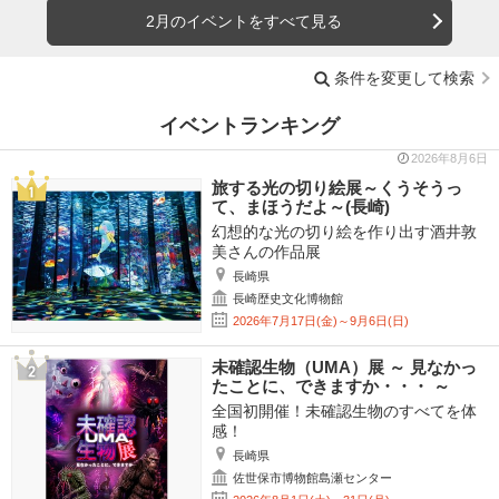
2月のイベントをすべて見る
条件を変更して検索
イベントランキング
2026年8月6日
旅する光の切り絵展～くうそうっ
て、まほうだよ～(長崎)
幻想的な光の切り絵を作り出す酒井敦
美さんの作品展
長崎県
長崎歴史文化博物館
2026年7月17日(金)～9月6日(日)
未確認生物（UMA）展 ～ 見なかっ
たことに、できますか・・・ ～
全国初開催！未確認生物のすべてを体
感！
長崎県
佐世保市博物館島瀬センター