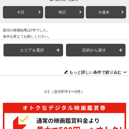
今日
明日
今週末
該当の検索結果は0件でした。
条件を変えてお探しください。
エリアを選択
目的から探す
もっと詳しい条件で絞り込む
1/1
（全0件中1〜0件）