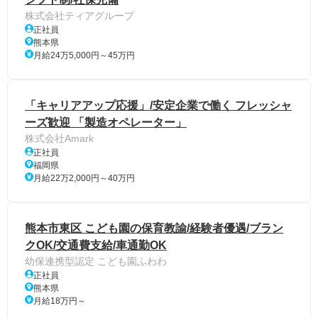
株式会社ティアグループ
正社員
熊本県
月給24万5,000円～45万円
「キャリアアップ応援」/安定企業で働く フレッシャ
ーズ歓迎 「製造オペレーター」
株式会社Amark
正社員
福岡県
月給22万2,000円～40万円
熊本市東区 こども園の保育教諭/経験者優遇/ブラン
クOK/交通費支給/車通勤OK
幼保連携型認定 こども園ふわわ
正社員
熊本県
月給18万円～