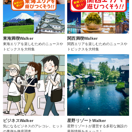
東海満喫Walker
関西満喫Walker
東海エリアを楽しむためのニュースや
関西エリアを楽しむためのニュースや
トピックスを大特集
トピックスを大特集
ビジネスWalker
星野リゾートWalker
気になるビジネスのアレコレ、ヒット
星野リゾートが運営する多彩な施設の
の裏側を徹底調査
最新情報をチェック！