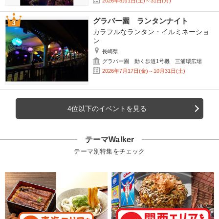
2026年8月1日(土)～31日(月)
グラバー園 ランタンナイト
カラフルなランタン・イルミネーショ
ン
長崎県
グラバー園 動く歩道1号機 三浦環広場
2026年7月17日(金)～10月31日(土)
4位以下のイベントを見る
テーマWalker
テーマ別特集をチェック