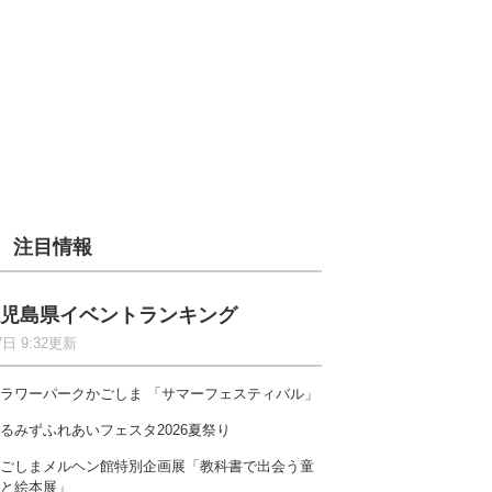
注目情報
児島県イベントランキング
7日 9:32更新
ラワーパークかごしま 「サマーフェスティバル」
るみずふれあいフェスタ2026夏祭り
ごしまメルヘン館特別企画展「教科書で出会う童
と絵本展」