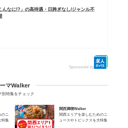
こんなに!?」の高待遇・日跨ぎなし/ジャンル不
理
Sponsored by
ーマWalker
マ別特集をチェック
関西満喫Walker
めのニ
関西エリアを楽しむためのニ
大特集
ュースやトピックスを大特集