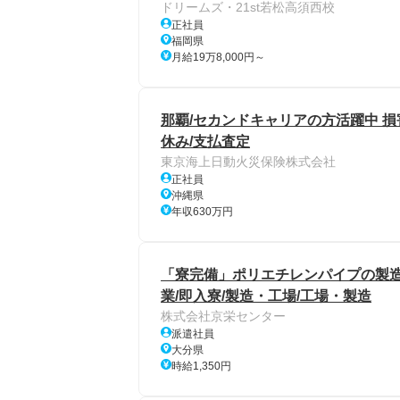
ドリームズ・21st若松高須西校
正社員
福岡県
月給19万8,000円～
那覇/セカンドキャリアの方活躍中 損
休み/支払査定
東京海上日動火災保険株式会社
正社員
沖縄県
年収630万円
「寮完備」ポリエチレンパイプの製造
業/即入寮/製造・工場/工場・製造
株式会社京栄センター
派遣社員
大分県
時給1,350円