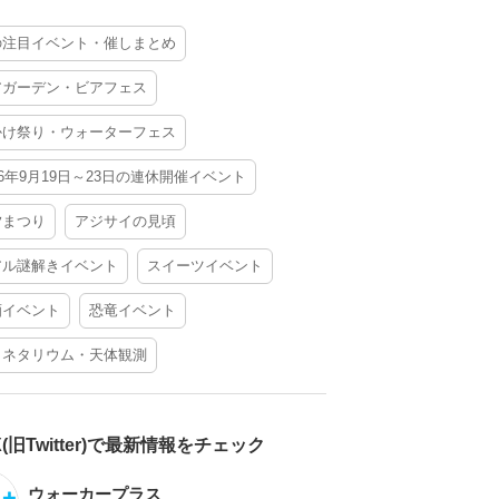
の注目イベント・催しまとめ
アガーデン・ビアフェス
かけ祭り・ウォーターフェス
26年9月19日～23日の連休開催イベント
夕まつり
アジサイの見頃
アル謎解きイベント
スイーツイベント
酒イベント
恐竜イベント
ラネタリウム・天体観測
X(旧Twitter)で最新情報をチェック
ウォーカープラス