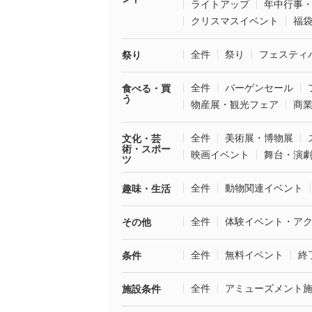
ライトアップ
年中行事
クリスマスイベント
福
全件
祭り
フェスティ
祭り
全件
バーゲンセール
食べる・買
う
物産展・観光フェア
商
全件
美術展・博物展
文化・芸
術・スポー
映画イベント
舞台・演
ツ
全件
動物関連イベント
趣味・生活
全件
体験イベント・ア
その他
全件
無料イベント
終
条件
全件
アミューズメント
施設条件