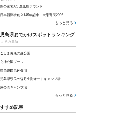
塵の迷宮AC 鹿児島ラウンド
日本新聞社創立145年記念 大恐竜展2026
もっと見る
児島県おでかけスポットランキング
7日 9:32更新
ごしま健康の森公園
之神公園プール
島高原国民休養地
児島県県民の森丹生附オートキャンプ場
屋公園キャンプ場
もっと見る
すすめ記事