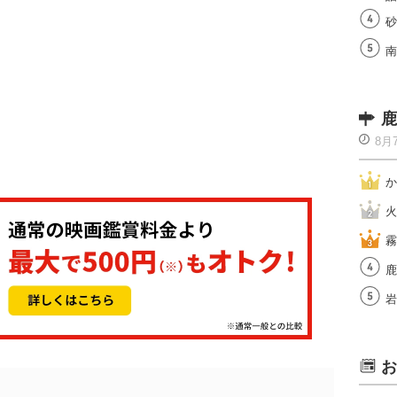
砂
南
鹿
8月
か
火
霧
鹿
岩
お