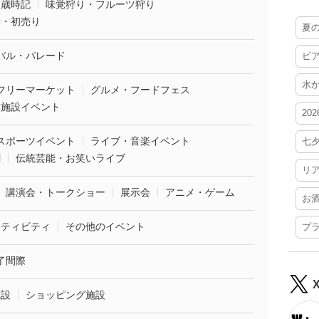
・歳時記
味覚狩り・フルーツ狩り
袋・初売り
夏
バル・パレード
ビ
水
フリーマーケット
グルメ・フードフェス
業施設イベント
20
スポーツイベント
ライブ・音楽イベント
七
劇
伝統芸能・お笑いライブ
リ
講演会・トークショー
展示会
アニメ・ゲーム
お
クティビティ
その他のイベント
プ
了間際
施設
ショッピング施設