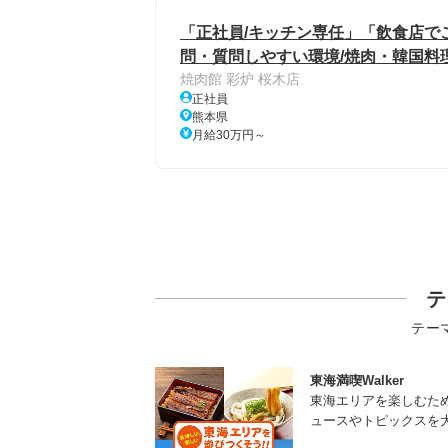
「正社員/キッチン専任」「飲食店で
問・質問しやすい環境/焼肉・韓国料
焼肉館 彩炉 桜木店
正社員
熊本県
月給30万円～
テ
テー
東海満喫Walker
東海エリアを楽しむた
ュースやトピックスを