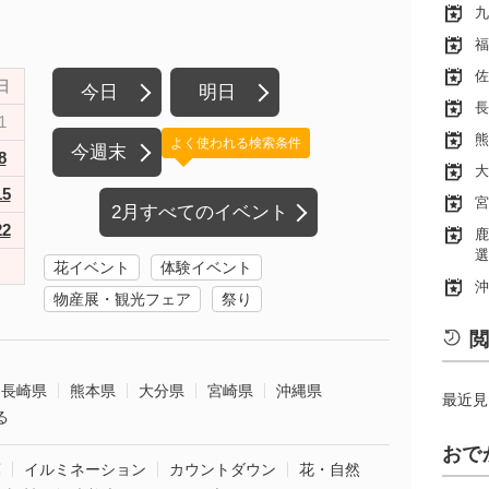
九
福
佐
日
今日
明日
長
1
熊
よく使われる検索条件
今週末
8
大
15
宮
2月すべてのイベント
22
鹿
選
花イベント
体験イベント
沖
物産展・観光フェア
祭り
閲
長崎県
熊本県
大分県
宮崎県
沖縄県
最近見
る
おで
葉
イルミネーション
カウントダウン
花・自然