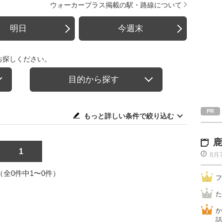
ウォーカープラス掲載の駅・路線について
明日
今週末
お探しください。
目的から探す
もっと詳しい条件で絞り込む
鹿
1
8月
1（全0件中1〜0件）
フ
た
か
話