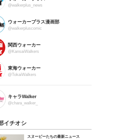
@walkerplus_news
ウォーカープラス漫画部
@walkerpluscomic
関西ウォーカー
@KansaiWalkers
東海ウォーカー
@TokaiWalkers
キャラWalker
@chara_walker_
部イチオシ
スヌーピーたちの最新ニュース