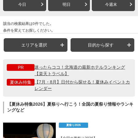
今日
明日
今週末
該当の検索結果は0件でした。
条件を変えてお探しください。
エリアを選択
目的から探す
迷ったらココ！北海道の最新ホテルランキング
PR
【楽天トラベル】
【7月・8月】日付から探せる！夏休みイベントカ
夏休み特集
レンダー
【夏休み特集2026】夏祭りへ行こう！全国の夏祭り情報やランキ
ングなど
夏祭り2026