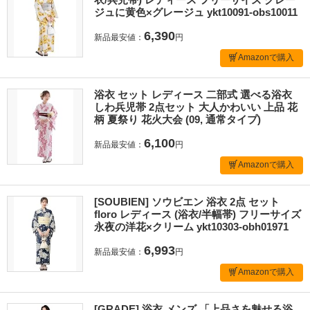
ジュに黄色×グレージュ ykt10091-obs10011
6,390
新品最安値：
円
Amazonで購入
浴衣 セット レディース 二部式 選べる浴衣
しわ兵児帯 2点セット 大人かわいい 上品 花
柄 夏祭り 花火大会 (09, 通常タイプ)
6,100
新品最安値：
円
Amazonで購入
[SOUBIEN] ソウビエン 浴衣 2点 セット
floro レディース (浴衣/半幅帯) フリーサイズ
永夜の洋花×クリーム ykt10303-obh01971
6,993
新品最安値：
円
Amazonで購入
[GRADE] 浴衣 メンズ 「上品さを魅せる浴