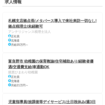
求人情報
札幌支店拠点長/メタバース導入で来社来訪一切なし!
拠点税理士/未経験可
アンテリジャンス税理士法人
正社員
北海道
月給35万円～
富良野市 幼稚園の保育教諭/住宅補助あり/経験者優
遇/交通費支給/車通勤OK
慈恵ひまわり幼稚園
正社員
北海道
月給21万円～
児童指導員/放課後等デイサービス/土日祝休み/週3日