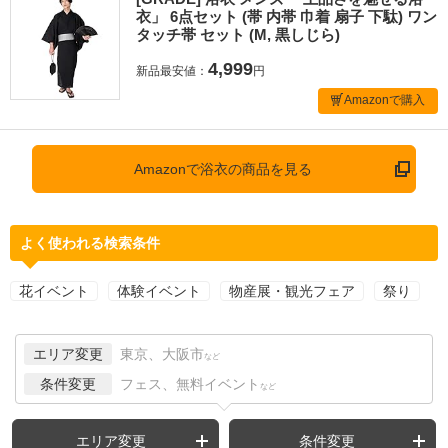
衣」 6点セット (帯 内帯 巾着 扇子 下駄) ワン
タッチ帯 セット (M, 黒しじら)
4,999
新品最安値：
円
Amazonで購入
Amazonで浴衣の商品を見る
よく使われる検索条件
花イベント
体験イベント
物産展・観光フェア
祭り
エリア変更
東京、大阪市
など
条件変更
フェス、無料イベント
など
エリア変更
条件変更