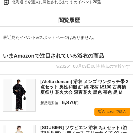
北海道で今週末に開催されるおすすめイベント20選
閲覧履歴
最近見たイベント&スポットページはありません。
いまAmazonで注目されている浴衣の商品
※2026年08月09日08時 時点の情報です
[Aletta domani] 浴衣 メンズ ワンタッチ帯 2
点セット 男性和服 絣 縞 花柄 綿100 古典柄
夏祭り 花火大会 深宵花火 黒色 帯色 黒 M
6,870
新品最安値：
円
Amazonで購入
[SOUBIEN] ソウビエン 浴衣 2点 セット (浴
衣/兵児帯) レディース フリーサイズ グレー