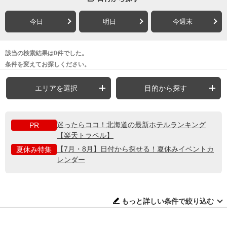
今日
明日
今週末
該当の検索結果は0件でした。
条件を変えてお探しください。
エリアを選択
目的から探す
迷ったらココ！北海道の最新ホテルランキング
PR
【楽天トラベル】
【7月・8月】日付から探せる！夏休みイベントカ
夏休み特集
レンダー
もっと詳しい条件で絞り込む