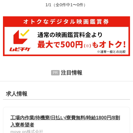
1/1
（全0件中1〜0件）
注目情報
求人情報
工場内作業/待機寮/日払い/寮費無料/時給1800円/8割
入寮希望者
move on株式会社