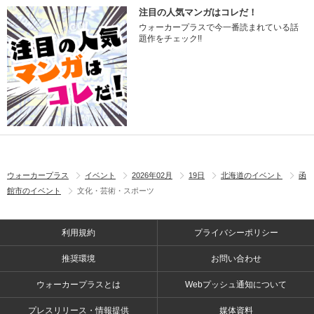
注目の人気マンガはコレだ！
ウォーカープラスで今一番読まれている話
題作をチェック!!
ウォーカープラス
イベント
2026年02月
19日
北海道のイベント
函
館市のイベント
文化・芸術・スポーツ
利用規約
プライバシーポリシー
推奨環境
お問い合わせ
ウォーカープラスとは
Webプッシュ通知について
プレスリリース・情報提供
媒体資料