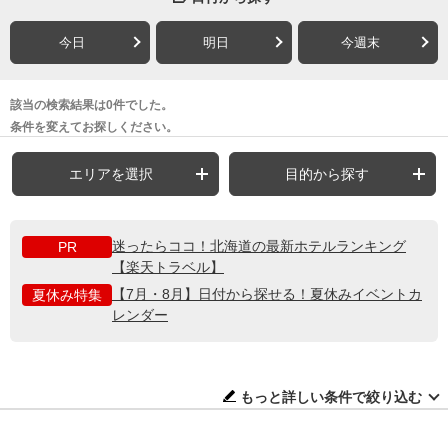
今日
明日
今週末
該当の検索結果は0件でした。
条件を変えてお探しください。
エリアを選択
目的から探す
迷ったらココ！北海道の最新ホテルランキング
PR
【楽天トラベル】
【7月・8月】日付から探せる！夏休みイベントカ
夏休み特集
レンダー
もっと詳しい条件で絞り込む