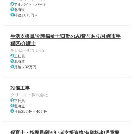
アルバイト・パート
北海道
時給1,075円～
生活支援員/介護福祉士/日勤のみ/賞与あり/札幌市手
稲区/介護士
あいほーむていね
正社員
北海道
月給～32万円
設備工事
クリエイト株式会社
正社員
北海道
月給25万円～40万円
保育士・指導員/障がい者支援資格/有資格者/児童発