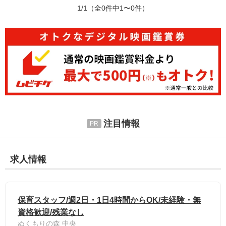
1/1
（全0件中1〜0件）
注目情報
求人情報
保育スタッフ/週2日・1日4時間からOK/未経験・無
資格歓迎/残業なし
ぬくもりの森 中央