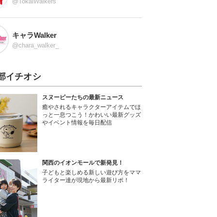
@TokaiWalkers
キャラWalker
@chara_walker_
部イチオシ
スヌーピーたちの最新ニュース
癒やされるキャラクターアイテムでほ
っと一息つこう！かわいい最新グッズ
やイベント情報を毎日配信
関西のイオンモールで新発見！
子どもと楽しめる新しい遊び方をママ
ライター達が現地から最新リポ！