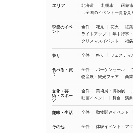
エリア
北海道
札幌市
函館
→全国のイベント一覧を見
全件
花見
花火
紅
季節のイベ
ント
ライトアップ
年中行事
クリスマスイベント
福
全件
祭り
フェスティ
祭り
全件
バーゲンセール
食べる・買
う
物産展・観光フェア
商
全件
美術展・博物展
文化・芸
術・スポー
映画イベント
舞台・演
ツ
全件
動物関連イベント
趣味・生活
全件
体験イベント・ア
その他