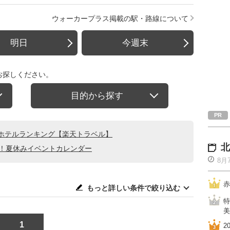
ウォーカープラス掲載の駅・路線について
明日
今週末
お探しください。
目的から探す
ホテルランキング【楽天トラベル】
北
る！夏休みイベントカレンダー
8月
赤
もっと詳しい条件で絞り込む
特
美
1
2