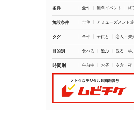
全件
無料イベント
終
条件
全件
アミューズメント
施設条件
全件
子供と
恋人・夫
タグ
目的別
食べる
遊ぶ
観る・学
時間別
午前中
お昼
夕方・夜