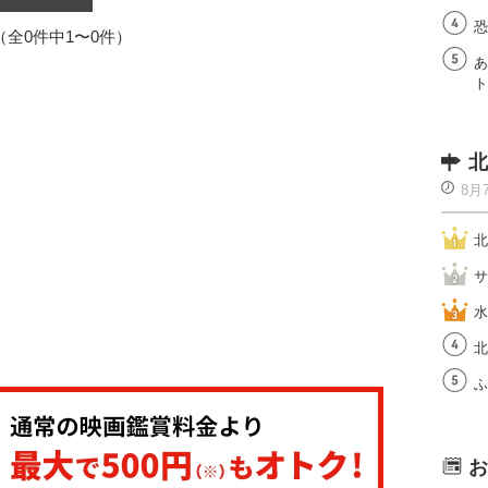
恐
1（全0件中1〜0件）
あ
ト
北
8月
北
サ
水
北
ふ
お