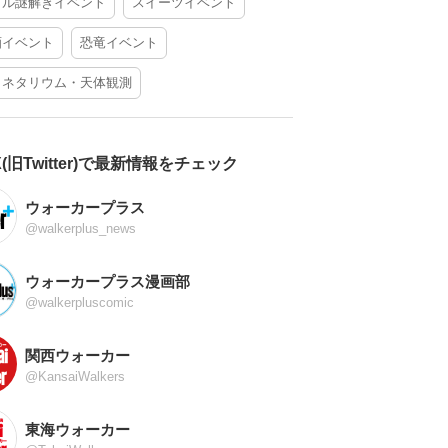
アル謎解きイベント
スイーツイベント
酒イベント
恐竜イベント
ラネタリウム・天体観測
X(旧Twitter)で最新情報をチェック
ウォーカープラス
@walkerplus_news
ウォーカープラス漫画部
@walkerpluscomic
関西ウォーカー
@KansaiWalkers
東海ウォーカー