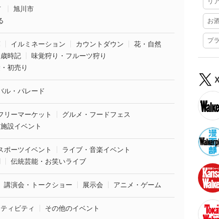
リ
市
旭川市
る
お
プ
葉
イルミネーション
カウントダウン
花・自然
・歳時記
味覚狩り・フルーツ狩り
袋・初売り
バル・パレード
フリーマーケット
グルメ・フードフェス
業施設イベント
スポーツイベント
ライブ・音楽イベント
劇
伝統芸能・お笑いライブ
講演会・トークショー
展示会
アニメ・ゲーム
クティビティ
その他のイベント