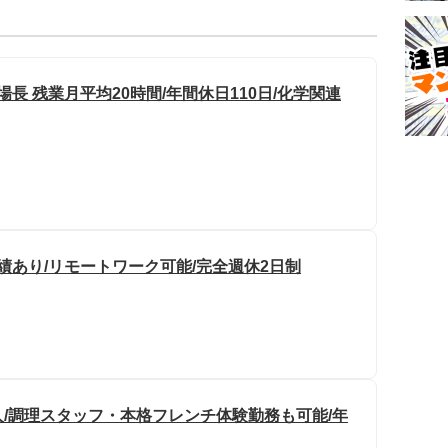
長 残業月平均20時間/年間休日110日/化学関連
績あり/リモートワーク可能/完全週休2日制
/調理スタッフ・本格フレンチ体験勤務も可能/年