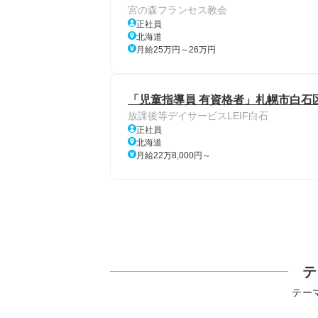
宮の森フランセス教会
正社員
北海道
月給25万円～26万円
「児童指導員 有資格者」札幌市白石
放課後等デイサービスLEIF白石
正社員
北海道
月給22万8,000円～
テ
テー