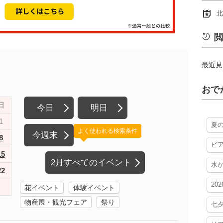
北
閲
最近見
おで
日
今日
明日
1
夏
よく使われる検索条件
今週末
8
ビ
15
2月すべてのイベント
水
22
20
花イベント
体験イベント
物産展・観光フェア
祭り
七