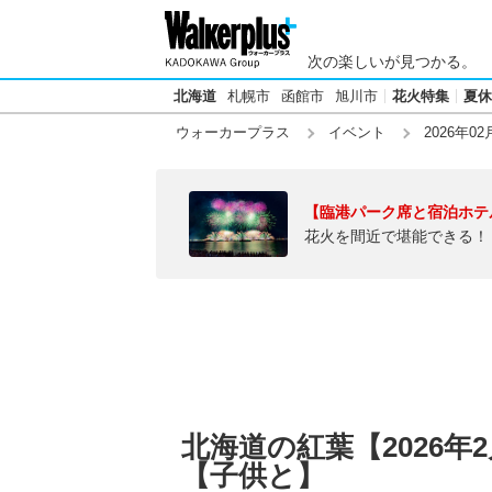
次の楽しいが見つかる。
北海道
札幌市
函館市
旭川市
花火特集
夏休
ウォーカープラス
イベント
2026年02
【臨港パーク席と宿泊ホテ
花火を間近で堪能できる！
北海道の紅葉【2026年
【子供と】