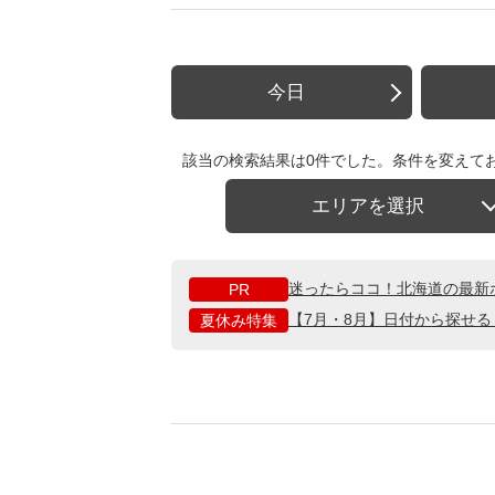
今日
該当の検索結果は0件でした。条件を変えて
エリアを選択
迷ったらココ！北海道の最新
PR
【7月・8月】日付から探せ
夏休み特集