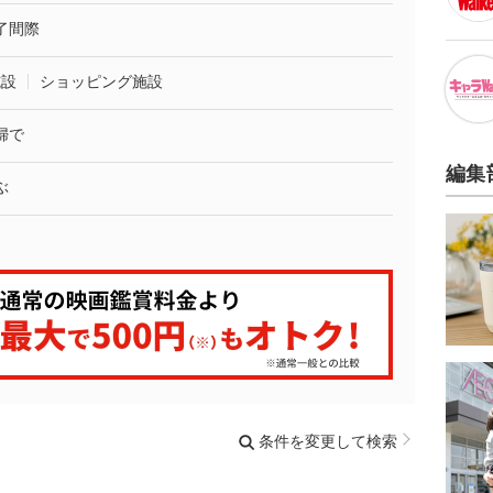
了間際
施設
ショッピング施設
婦で
編集
ぶ
条件を変更して検索