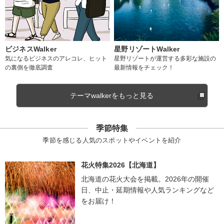
ビジネスWalker
星野リゾートWalker
気になるビジネスのアレコレ、ヒット
星野リゾートが運営する多彩な施設の
の裏側を徹底調査
最新情報をチェック！
テーマwalkerをもっと見る
季節特集
季節を感じる人気のスポットやイベントを紹介
花火特集2026【北海道】
北海道の花火大会を掲載。2026年の開催
日、中止・延期情報や人気ランキングなど
をお届け！