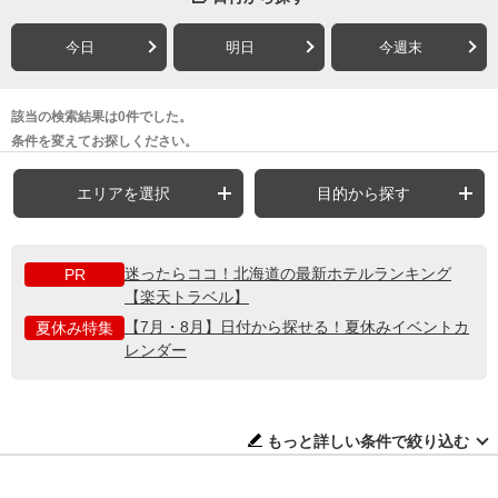
今日
明日
今週末
該当の検索結果は0件でした。
条件を変えてお探しください。
エリアを選択
目的から探す
迷ったらココ！北海道の最新ホテルランキング
PR
【楽天トラベル】
【7月・8月】日付から探せる！夏休みイベントカ
夏休み特集
レンダー
もっと詳しい条件で絞り込む