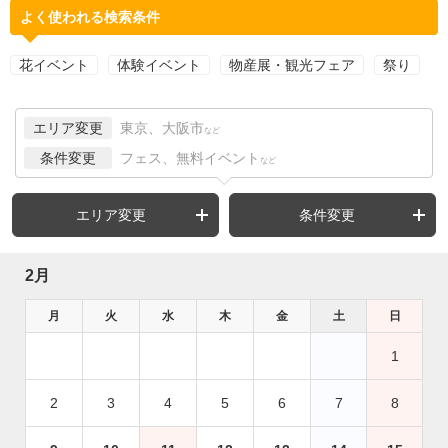
よく使われる検索条件
花イベント
体験イベント
物産展・観光フェア
祭り
エリア変更
東京、大阪市
など
条件変更
フェス、無料イベント
など
エリア変更
条件変更
2月
月
火
水
木
金
土
日
1
2
3
4
5
6
7
8