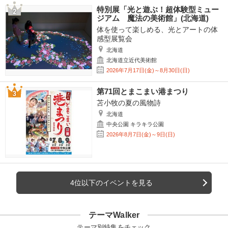
特別展「光と遊ぶ！超体験型ミュー
ジアム 魔法の美術館」(北海道)
体を使って楽しめる、光とアートの体
感型展覧会
北海道
北海道立近代美術館
2026年7月17日(金)～8月30日(日)
第71回とまこまい港まつり
苫小牧の夏の風物詩
北海道
中央公園 キラキラ公園
2026年8月7日(金)～9日(日)
4位以下のイベントを見る
テーマWalker
テーマ別特集をチェック