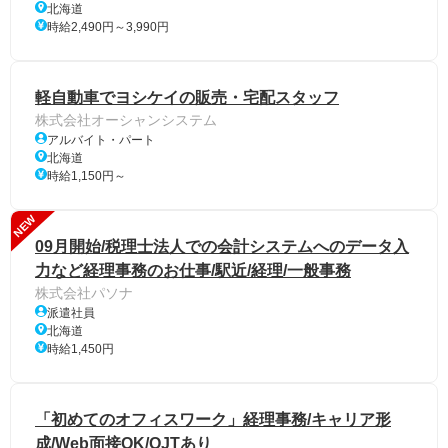
北海道
時給2,490円～3,990円
軽自動車でヨシケイの販売・宅配スタッフ
株式会社オーシャンシステム
アルバイト・パート
北海道
時給1,150円～
NEW
09月開始/税理士法人での会計システムへのデータ入
力など経理事務のお仕事/駅近/経理/一般事務
株式会社パソナ
派遣社員
北海道
時給1,450円
「初めてのオフィスワーク」経理事務/キャリア形
成/Web面接OK/OJTあり