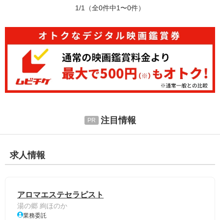
1/1
（全0件中1〜0件）
注目情報
求人情報
アロマエステセラピスト
湯の郷 絢ほのか
業務委託