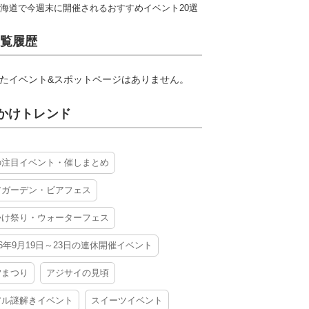
海道で今週末に開催されるおすすめイベント20選
覧履歴
たイベント&スポットページはありません。
かけトレンド
の注目イベント・催しまとめ
アガーデン・ビアフェス
かけ祭り・ウォーターフェス
26年9月19日～23日の連休開催イベント
夕まつり
アジサイの見頃
アル謎解きイベント
スイーツイベント