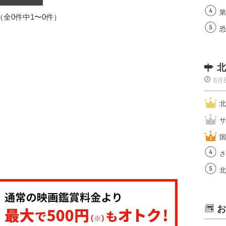
第
1（全0件中1〜0件）
恐
北
8月
北
サ
国
さ
北
お