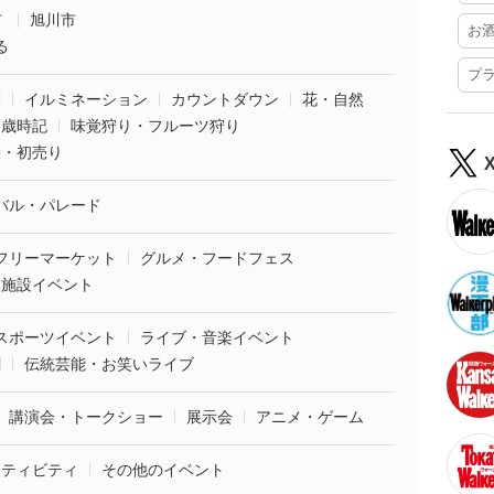
市
旭川市
お
る
プ
葉
イルミネーション
カウントダウン
花・自然
・歳時記
味覚狩り・フルーツ狩り
袋・初売り
バル・パレード
フリーマーケット
グルメ・フードフェス
業施設イベント
スポーツイベント
ライブ・音楽イベント
劇
伝統芸能・お笑いライブ
講演会・トークショー
展示会
アニメ・ゲーム
クティビティ
その他のイベント