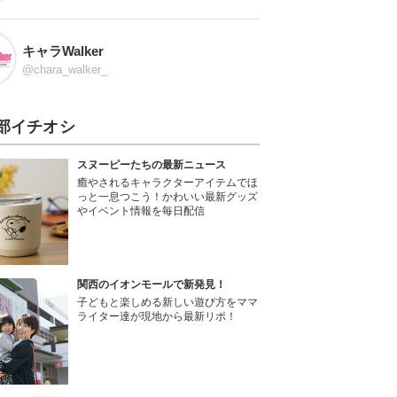
キャラWalker
@chara_walker_
部イチオシ
スヌーピーたちの最新ニュース
癒やされるキャラクターアイテムでほ
っと一息つこう！かわいい最新グッズ
やイベント情報を毎日配信
関西のイオンモールで新発見！
子どもと楽しめる新しい遊び方をママ
ライター達が現地から最新リポ！