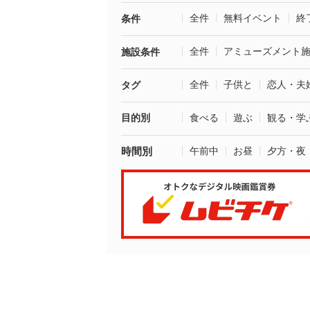
全件
無料イベント
終
条件
全件
アミューズメント
施設条件
全件
子供と
恋人・夫
タグ
目的別
食べる
遊ぶ
観る・学
時間別
午前中
お昼
夕方・夜