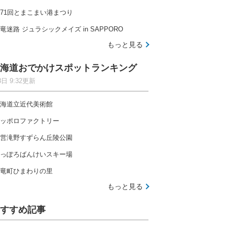
71回とまこまい港まつり
竜迷路 ジュラシックメイズ in SAPPORO
もっと見る
海道おでかけスポットランキング
8日 9:32更新
海道立近代美術館
ッポロファクトリー
営滝野すずらん丘陵公園
っぽろばんけいスキー場
竜町ひまわりの里
もっと見る
すすめ記事