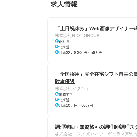
求人情報
「土日祝休み」Web画像デザイナー/
株式会社RIOT GROUP
正社員
北海道
月給32万8,300円～50万円
「全国採用」完全在宅シフト自由の電話
験者優遇
株式会社ピクシィ
業務委託
北海道
月給10万円～50万円
調理補助・無資格可の調理師/調理ス
株式会社ニフス 光ハイツ・ヴェラス真駒