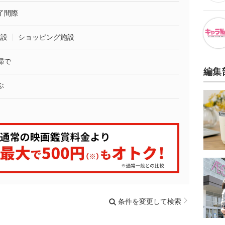
了間際
施設
ショッピング施設
婦で
編集
ぶ
条件を変更して検索