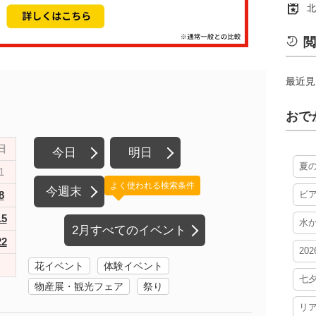
北
閲
最近見
おで
日
今日
明日
夏
1
よく使われる検索条件
今週末
8
ビ
15
水
2月すべてのイベント
22
20
花イベント
体験イベント
七
物産展・観光フェア
祭り
リ