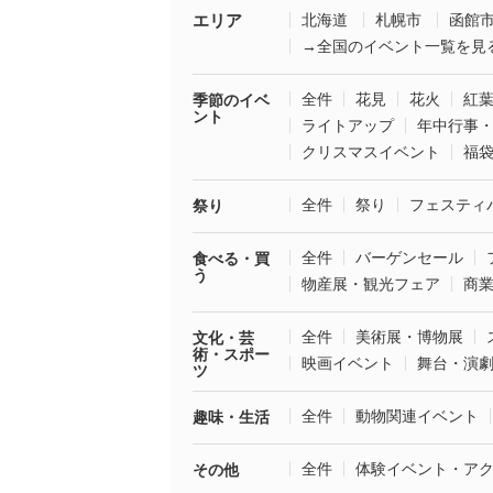
エリア
北海道
札幌市
函館
→全国のイベント一覧を見
全件
花見
花火
紅
季節のイベ
ント
ライトアップ
年中行事
クリスマスイベント
福
全件
祭り
フェスティ
祭り
全件
バーゲンセール
食べる・買
う
物産展・観光フェア
商
全件
美術展・博物展
文化・芸
術・スポー
映画イベント
舞台・演
ツ
全件
動物関連イベント
趣味・生活
全件
体験イベント・ア
その他