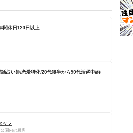
年間休日120日以上
占い師/恋愛特化/20代後半から50代活躍中/経
タッフ
内公園内の厨房