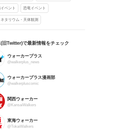
酒イベント
恐竜イベント
ラネタリウム・天体観測
X(旧Twitter)で最新情報をチェック
ウォーカープラス
@walkerplus_news
ウォーカープラス漫画部
@walkerpluscomic
関西ウォーカー
@KansaiWalkers
東海ウォーカー
@TokaiWalkers