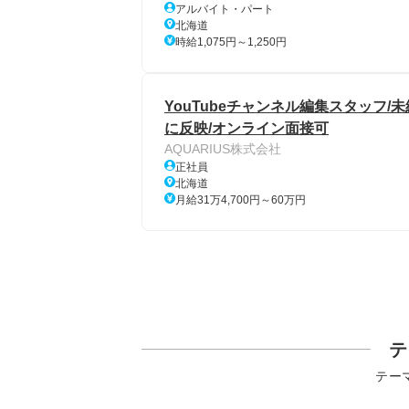
アルバイト・パート
北海道
時給1,075円～1,250円
YouTubeチャンネル編集スタッフ
に反映/オンライン面接可
AQUARIUS株式会社
正社員
北海道
月給31万4,700円～60万円
テ
テー