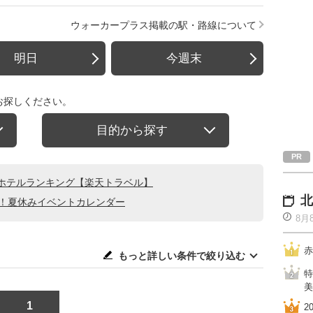
ウォーカープラス掲載の駅・路線について
明日
今週末
お探しください。
目的から探す
ホテルランキング【楽天トラベル】
北
る！夏休みイベントカレンダー
8月
赤
もっと詳しい条件で絞り込む
特
美
1
2