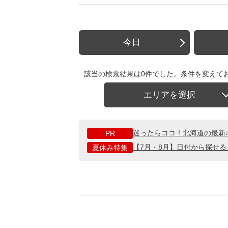
今日
該当の検索結果は0件でした。条件を変えて
エリアを選択
迷ったらココ！北海道の最新
PR
【7月・8月】日付から探せ
夏休み特集