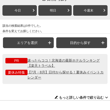
今日
明日
今週末
該当の検索結果は0件でした。
条件を変えてお探しください。
エリアを選択
目的から探す
迷ったらココ！北海道の最新ホテルランキング
PR
【楽天トラベル】
【7月・8月】日付から探せる！夏休みイベントカ
夏休み特集
レンダー
もっと詳しい条件で絞り込む