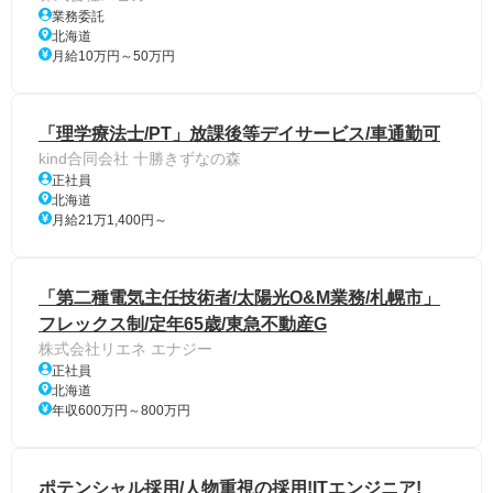
業務委託
北海道
月給10万円～50万円
「理学療法士/PT」放課後等デイサービス/車通勤可
kind合同会社 十勝きずなの森
正社員
北海道
月給21万1,400円～
「第二種電気主任技術者/太陽光O&M業務/札幌市」
フレックス制/定年65歳/東急不動産G
株式会社リエネ エナジー
正社員
北海道
年収600万円～800万円
ポテンシャル採用/人物重視の採用!ITエンジニア!