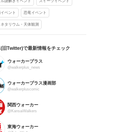
アル謎解きイベント
スイーツイベント
酒イベント
恐竜イベント
ラネタリウム・天体観測
X(旧Twitter)で最新情報をチェック
ウォーカープラス
@walkerplus_news
ウォーカープラス漫画部
@walkerpluscomic
関西ウォーカー
@KansaiWalkers
東海ウォーカー