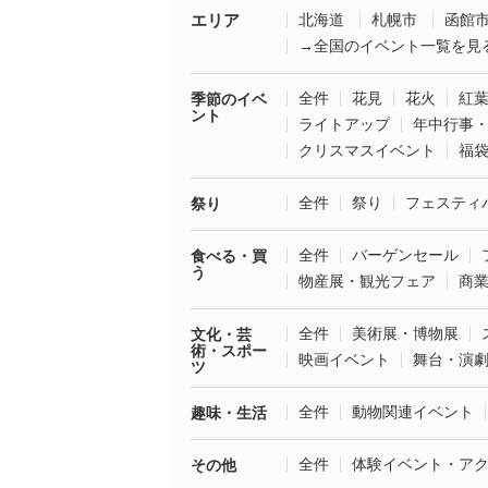
エリア
北海道
札幌市
函館
→全国のイベント一覧を見
全件
花見
花火
紅
季節のイベ
ント
ライトアップ
年中行事
クリスマスイベント
福
全件
祭り
フェスティ
祭り
全件
バーゲンセール
食べる・買
う
物産展・観光フェア
商
全件
美術展・博物展
文化・芸
術・スポー
映画イベント
舞台・演
ツ
全件
動物関連イベント
趣味・生活
全件
体験イベント・ア
その他