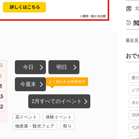
北
閲
最近見
おで
日
今日
明日
1
夏
よく使われる検索条件
今週末
8
ビ
15
2月すべてのイベント
水
22
20
花イベント
体験イベント
物産展・観光フェア
祭り
七