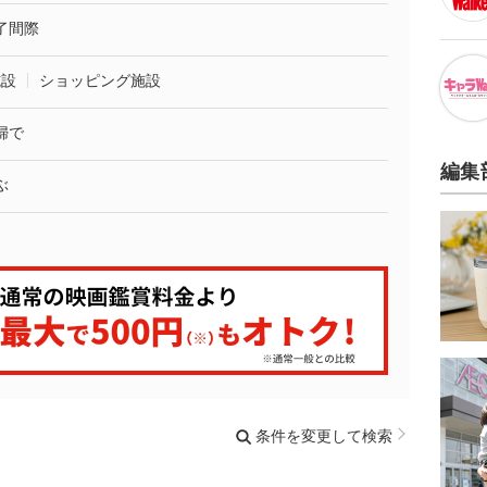
了間際
施設
ショッピング施設
婦で
編集
ぶ
条件を変更して検索