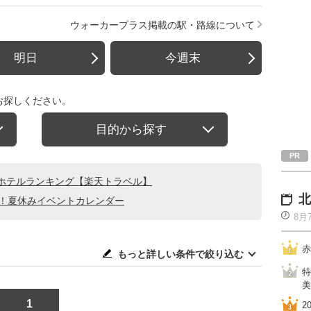
ウォーカープラス掲載の駅・路線について
明日
今週末
お探しください。
目的から探す
ホテルランキング【楽天トラベル】
北
る！夏休みイベントカレンダー
8月
赤
もっと詳しい条件で絞り込む
特
美
1
2