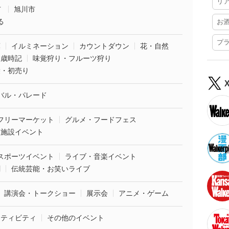
リ
市
旭川市
る
お
プ
葉
イルミネーション
カウントダウン
花・自然
・歳時記
味覚狩り・フルーツ狩り
袋・初売り
バル・パレード
フリーマーケット
グルメ・フードフェス
業施設イベント
スポーツイベント
ライブ・音楽イベント
劇
伝統芸能・お笑いライブ
講演会・トークショー
展示会
アニメ・ゲーム
クティビティ
その他のイベント