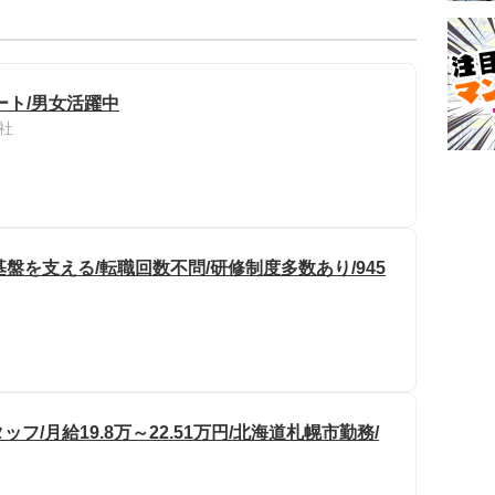
ート/男女活躍中
社
盤を支える/転職回数不問/研修制度多数あり/945
/月給19.8万～22.51万円/北海道札幌市勤務/