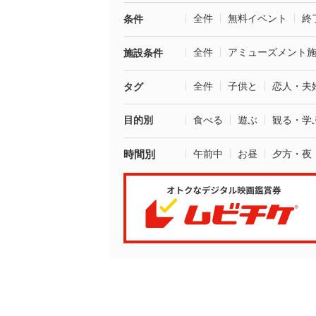
全件
無料イベント
終
条件
全件
アミューズメント
施設条件
全件
子供と
恋人・夫
タグ
目的別
食べる
遊ぶ
観る・学
時間別
午前中
お昼
夕方・夜