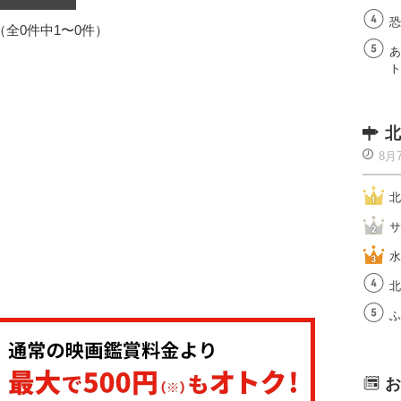
恐
1（全0件中1〜0件）
あ
ト
北
8月
北
サ
水
北
ふ
お