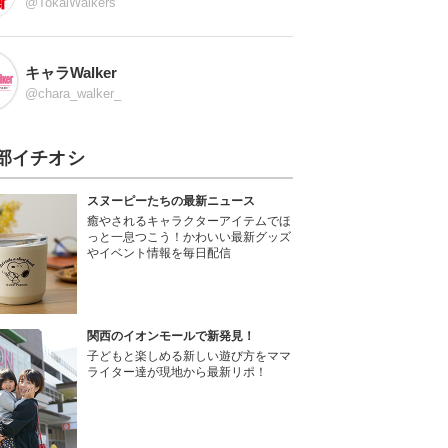
@TokaiWalkers
キャラWalker
@chara_walker_
部イチオシ
スヌーピーたちの最新ニュース
癒やされるキャラクターアイテムでほ
っと一息つこう！かわいい最新グッズ
やイベント情報を毎日配信
関西のイオンモールで新発見！
子どもと楽しめる新しい遊び方をママ
ライター達が現地から最新リポ！