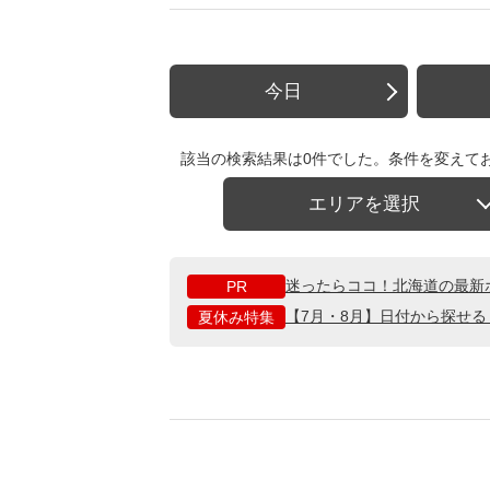
今日
該当の検索結果は0件でした。条件を変えて
エリアを選択
迷ったらココ！北海道の最新
PR
【7月・8月】日付から探せ
夏休み特集