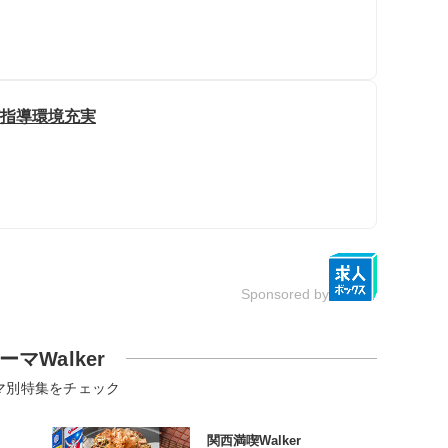
/指導環境充実
Sponsored by
ーマWalker
マ別特集をチェック
関西満喫Walker