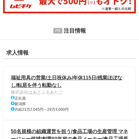
注目情報
求人情報
福祉用具の営業/土日祝休み/年休115日/残業ほぼな
し/転居を伴う転勤なし
株式会社はあとふるあたご
正社員
新潟県
月給21万2,045円～29万3,000円
50名規模の組織運営を担う/食品工場の生産管理 マネ
ージャー候補/創業60年超の食品メーカー/食品工場長