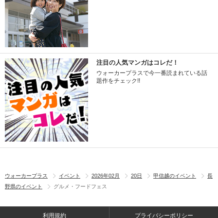
注目の人気マンガはコレだ！
ウォーカープラスで今一番読まれている話
題作をチェック!!
ウォーカープラス
イベント
2026年02月
20日
甲信越のイベント
長
野県のイベント
グルメ・フードフェス
利用規約
プライバシーポリシー