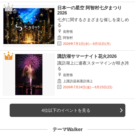
日本一の星空 阿智村七夕まつり
2026
七夕に関するさまざまな催しを楽しめ
る
長野県
阿智村
2026年7月1日(水)～8月31日(月)
諏訪湖サマーナイト花火2026
諏訪湖上に連夜スターマインが咲き誇
る
長野県
上諏訪温泉諏訪湖上
2026年7月24日(金)～8月23日(日)
4位以下のイベントを見る
テーマWalker