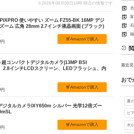
※2026年08月08日16時 時点の情報です
北
富
PIXPRO 使いやすい ズーム FZ55-BK 16MP デジ
石
ーム 広角 28mm 2.7インチ液晶画面 (ブラック)
福
Amazonで購入
0
円
閲
 C1–超コンパクトデジタルカメラ|13MP BSI
最近見
、2.8インチLCDスクリーン、LEDフラッシュ、内
おで
Amazonで購入
0
円
夏
デジタルカメラIXY650m シルバー 光学12倍ズー
50mSL
ビ
Amazonで購入
水
0
円