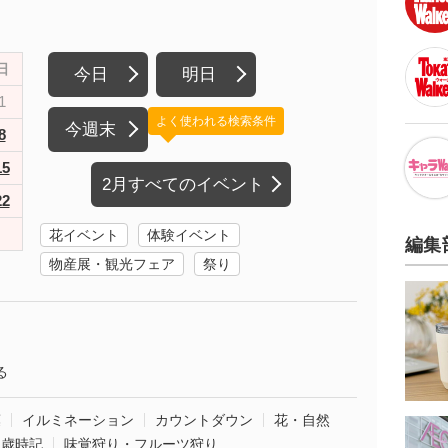
日
今日
明日
1
よく使われる検索条件
今週末
8
15
2月すべてのイベント
22
花イベント
体験イベント
編集
物産展・観光フェア
祭り
る
葉
イルミネーション
カウントダウン
花・自然
・歳時記
味覚狩り・フルーツ狩り