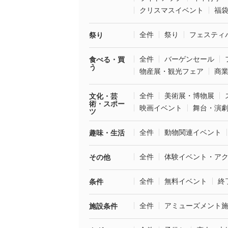
クリスマスイベント
福
全件
祭り
フェスティ
祭り
全件
バーゲンセール
食べる・買
う
物産展・観光フェア
商
全件
美術展・博物展
文化・芸
術・スポー
映画イベント
舞台・演
ツ
全件
動物関連イベント
趣味・生活
全件
体験イベント・ア
その他
全件
無料イベント
終
条件
全件
アミューズメント
施設条件