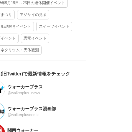
26年9月19日～23日の連休開催イベント
夕まつり
アジサイの見頃
アル謎解きイベント
スイーツイベント
酒イベント
恐竜イベント
ラネタリウム・天体観測
X(旧Twitter)で最新情報をチェック
ウォーカープラス
@walkerplus_news
ウォーカープラス漫画部
@walkerpluscomic
関西ウォーカー