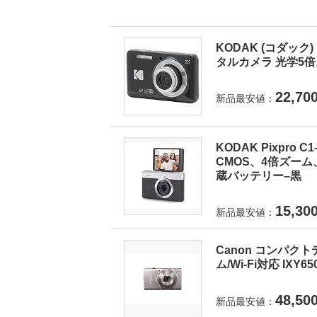
KODAK (コダック) 
タルカメラ 光学5倍ズ
22,70
新品最安値：
KODAK Pixpro
CMOS、4倍ズーム
蔵バッテリー–黒
15,30
新品最安値：
Canon コンパクト
ム/Wi-Fi対応 IXY6
48,50
新品最安値：