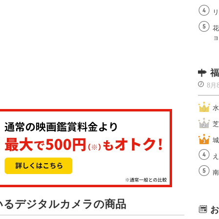
リ
花
ョ
福
8月
水
芝
城
え
南
ているデジタルカメラの商品
お