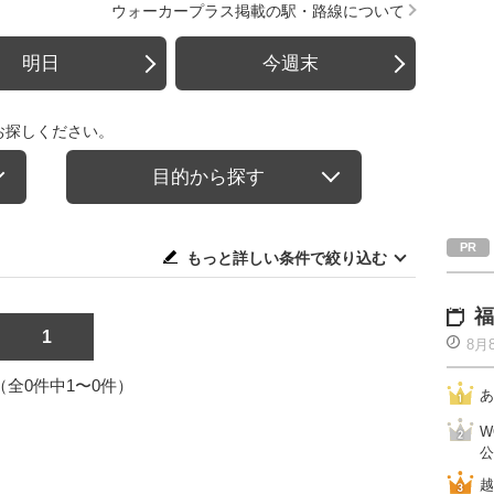
ウォーカープラス掲載の駅・路線について
明日
今週末
お探しください。
目的から探す
もっと詳しい条件で絞り込む
福
1
8月
1（全0件中1〜0件）
あ
W
公
越