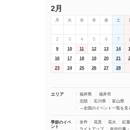
2月
月
火
水
木
金
土
2
3
4
5
6
7
9
10
11
12
13
14
16
17
18
19
20
21
23
24
25
26
27
28
エリア
福井県
福井市
北陸
石川県
富山県
→全国のイベント一覧を見
全件
花見
花火
紅
季節のイベ
ント
ライトアップ
年中行事