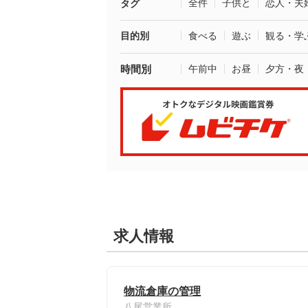
全件
子供と
恋人・夫
タグ
目的別
食べる
遊ぶ
観る・学
時間別
午前中
お昼
夕方・夜
求人情報
物流倉庫の管理
八尾営業所