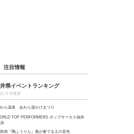
注目情報
井県イベントランキング
8日 9:32更新
わら温泉 あわら湯かけまつり
ORLD TOP PERFORMERS ポップサーカス福井
演
前焼『陶ふうりん』風が奏でる土の音色