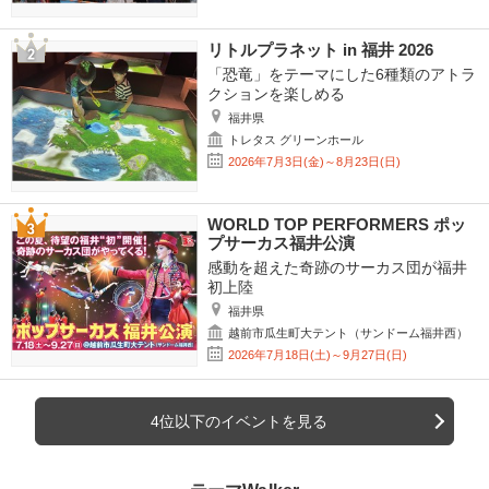
リトルプラネット in 福井 2026
「恐竜」をテーマにした6種類のアトラ
クションを楽しめる
福井県
トレタス グリーンホール
2026年7月3日(金)～8月23日(日)
WORLD TOP PERFORMERS ポッ
プサーカス福井公演
感動を超えた奇跡のサーカス団が福井
初上陸
福井県
越前市瓜生町大テント（サンドーム福井西）
2026年7月18日(土)～9月27日(日)
4位以下のイベントを見る